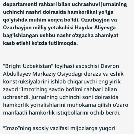
departamenti rahbari bilan uchrashuvi jurnalning
uchinchi nashri doirasida hamkorlikni yo'lga
qo'yishda muhim voqea bo'ldi. Ozarbayjon va
Ozarbayjon milliy yetakchisi Haydar Aliyevga
bag'ishlangan ushbu nashr o’zgacha ahamiyat
kasb etishi ko’zda tutilmoqda.
“Bright Uzbekistan” loyihasi asoschisi Davron
Abdullayev Markaziy Osiyodagi deraza va eshik
konstruksiyalarini ishlab chiqaruvchi eng yirik
zavod “Imzo”ning savdo bo‘limi rahbari bilan
uchrashdi. Jurnalning uchinchi soni doirasida
hamkorlik yo‘nalishlarini muhokama qilish o‘zaro
manfaatli hamkorlik istiqbollarini ochib berdi.
“Imzo”ning asosiy vazifasi mijozlarga yuqori