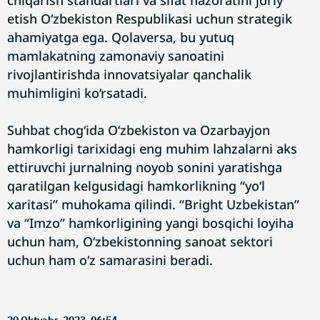
chiqarish standartlari va sifat nazoratini joriy
etish O‘zbekiston Respublikasi uchun strategik
ahamiyatga ega. Qolaversa, bu yutuq
mamlakatning zamonaviy sanoatini
rivojlantirishda innovatsiyalar qanchalik
muhimligini ko‘rsatadi.
Suhbat chog‘ida O‘zbekiston va Ozarbayjon
hamkorligi tarixidagi eng muhim lahzalarni aks
ettiruvchi jurnalning noyob sonini yaratishga
qaratilgan kelgusidagi hamkorlikning “yo‘l
xaritasi” muhokama qilindi. “Bright Uzbekistan”
va “Imzo” hamkorligining yangi bosqichi loyiha
uchun ham, O‘zbekistonning sanoat sektori
uchun ham o‘z samarasini beradi.