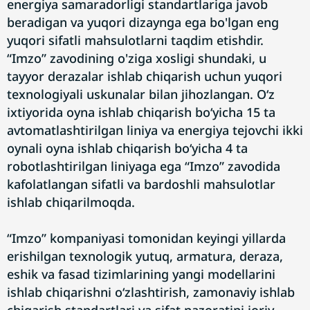
energiya samaradorligi standartlariga javob
beradigan va yuqori dizaynga ega bo'lgan eng
yuqori sifatli mahsulotlarni taqdim etishdir.
“Imzo” zavodining o'ziga xosligi shundaki, u
tayyor derazalar ishlab chiqarish uchun yuqori
texnologiyali uskunalar bilan jihozlangan. O‘z
ixtiyorida oyna ishlab chiqarish bo‘yicha 15 ta
avtomatlashtirilgan liniya va energiya tejovchi ikki
oynali oyna ishlab chiqarish bo‘yicha 4 ta
robotlashtirilgan liniyaga ega “Imzo” zavodida
kafolatlangan sifatli va bardoshli mahsulotlar
ishlab chiqarilmoqda.
“Imzo” kompaniyasi tomonidan keyingi yillarda
erishilgan texnologik yutuq, armatura, deraza,
eshik va fasad tizimlarining yangi modellarini
ishlab chiqarishni o‘zlashtirish, zamonaviy ishlab