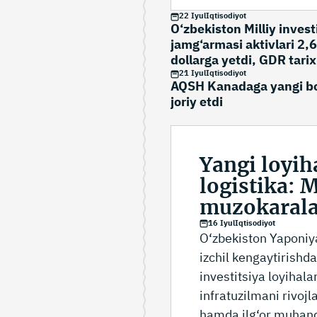
22 Iyul
Iqtisodiyot
O‘zbekiston Milliy invest
jamg‘armasi aktivlari 2,
dollarga yetdi, GDR tarix
rekordni yangiladi
21 Iyul
Iqtisodiyot
AQSH Kanadaga yangi bo
joriy etdi
Yangi loyiha
logistika: 
muzokarala
16 Iyul
Iqtisodiyot
O‘zbekiston Yaponiya
izchil kengaytirish
investitsiya loyihal
infratuzilmani rivojl
hamda ilg‘or muhandi