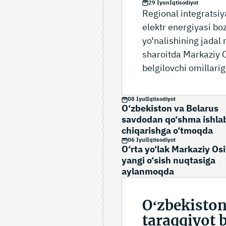
29 Iyun
Iqtisodiyot
Regional integratsiy
elektr energiyasi boz
yo‘nalishining jadal 
sharoitda Markaziy O
belgilovchi omillari
o‘tgan mintaqaviy ha
munozarasida yetakc
08 Iyul
Iqtisodiyot
O‘zbekiston va Belarus
institutlari vakillar
savdodan qo‘shma ishla
asosiy raqobatbardos
chiqarishga o‘tmoqda
qadamlarni muhokama
06 Iyul
Iqtisodiyot
O‘rta yo‘lak Markaziy Os
Tojikiston, Polsha, S
yangi o‘sish nuqtasiga
vazirliklari rahbarl
aylanmoqda
moliya korporatsiyasi
Oʻzbekiston
taraqqiyot 