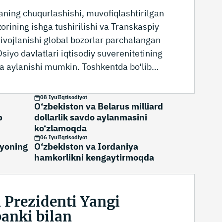
aning chuqurlashishi, muvofiqlashtirilgan
orining ishga tushirilishi va Transkaspiy
rivojlanishi global bozorlar parchalangan
siyo davlatlari iqtisodiy suverenitetining
ga aylanishi mumkin. Toshkentda bo‘lib
mkorlik masalalari bo‘yicha xalqaro panel
hi siyosatchilar va jahon moliyaviy
08 Iyul
Iqtisodiyot
O‘zbekiston va Belarus milliard
i mintaqaning geografik joylashuvini uning
b
dollarlik savdo aylanmasini
h ustunligiga aylantirish bo‘yicha strategik
ko‘zlamoqda
 qildilar. Munozarada O‘zbekiston,
06 Iyul
Iqtisodiyot
iyoning
O‘zbekiston va Iordaniya
hveytsariya, Lixtenshteynning tegishli
hamkorlikni kengaytirmoqda
ari, shuningdek, Jahon banki va Xalqaro
 (IFC) yuqori rahbariyati ishtirok etdi.
 Prezidenti Yangi
banki bilan