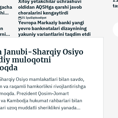
Xitoy yetakchilar uchrashuvi
ta
igacha
oldidan AQSHga qarshi javob
se
hi
choralarini kengaytirdi
25 Iyul
Iqtisodiyot
Yevropa Markaziy banki yangi
on
yevro banknotalari dizaynining
rni
yakuniy variantlarini taqdim etdi
n Janubi-Sharqiy Osiyo
odiy muloqotni
moqda
Sharqiy Osiyo mamlakatlari bilan savdo,
zm va raqamli hamkorlikni rivojlantirishga
atmoqda. Prezident Qosim-Jomart
 va Kambodja hukumat rahbarlari bilan
ari uzoq muddatli sheriklikni yanada
atilgan o‘zaro manfaatdorlikni tasdiqladi.