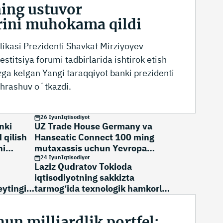
ing ustuvor
rini muhokama qildi
ikasi Prezidenti Shavkat Mirziyoyev
stitsiya forumi tadbirlarida ishtirok etish
a kelgan Yangi taraqqiyot banki prezidenti
chrashuv oʻtkazdi.
26 Iyun
Iqtisodiyot
nki
UZ Trade House Germany va
 qilish
Hanseatic Connect 100 ming
hi
mutaxassis uchun Yevropa
bozorini ochadi
24 Iyun
Iqtisodiyot
Laziz Qudratov Tokioda
iqtisodiyotning sakkizta
eytingini
tarmog‘ida texnologik hamkorlik
bo‘yicha kelishuvga erishdi
un milliardlik portfel: