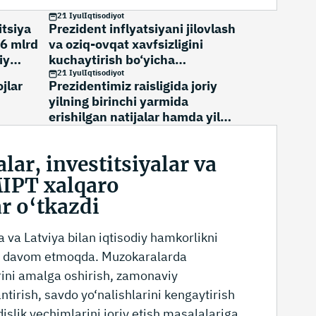
21 Iyul
Iqtisodiyot
itsiya
Prezident inflyatsiyani jilovlash
66 mlrd
va oziq-ovqat xavfsizligini
iy
kuchaytirish bo‘yicha
topshiriqlar berdi
21 Iyul
Iqtisodiyot
jlar
Prezidentimiz raisligida joriy
yilning birinchi yarmida
erishilgan natijalar hamda yil
yakunigacha amalga oshirilishi
lozim bo‘lgan ustuvor vazifalarga
lar, investitsiyalar va
bag‘ishlangan videoselektor
yig‘ilishi boshlandi
MIPT xalqaro
r o‘tkazdi
 va Latviya bilan iqtisodiy hamkorlikni
da davom etmoqda. Muzokaralarda
arini amalga oshirish, zamonaviy
antirish, savdo yo‘nalishlarini kengaytirish
slik yechimlarini joriy etish masalalariga