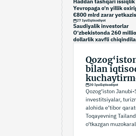
Haddan tashqari issiqlik
Yevropaga o‘n yillik oxir
€800 mlrd zarar yetkazis
mumkin
27 Iyul
Iqtisodiyot
Saudiyalik investorlar
O‘zbekistonda 260 milli
dollarlik xavfli chiqindila
boshqarish loyihasini
jadallashtiradi
Qozog‘isto
bilan iqtis
kuchaytir
20 Iyul
Iqtisodiyot
Qozog‘iston Janubi-
investitsiyalar, turi
alohida e’tibor qar
Toqayevning Tailand
o‘tkazgan muzokaral
mustahkamlashga qar