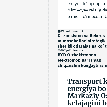
ehtiyoji to‘liq qopl
Mirziyoyev raisligida
birinchi o‘rinbosar
09 Iyul
Iqtisodiyot
Oʻzbekiston va Belarus
munosabatlari strategik
sheriklik darajasiga koʻt
09 Iyul
Iqtisodiyot
BYD O‘zbekistonda
elektromobillar ishlab
chiqarishni kengaytirish
rejalashtirmoqda
Transport 
energiya bo
Markaziy Os
kelajagini b