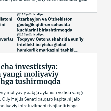
ldi.
18 Iyul
Iqtisodiyot
istoni
Ozarbayjon va O‘zbekiston
ini
geologik qidiruv sohasida
kuchlarini birlashtirmoqda
17 Iyul
Iqtisodiyot
ovarlar
Toqayev Ostona shahrida sun’iy
a
intellekt bo‘yicha global
hamkorlik markazini tashkil
etishni taklif qildi
cha investitsiya:
 yangi moliyaviy
shga tushirmoqda
iy moliyaviy xabga aylanish yo‘lida yangi
liy Majlis Senati xalqaro kapitalni jalb
oliyaviy infratuzilmani rivojlantirishga