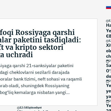
1
Ha
Ye
ifoqi Rossiyaga qarshi
€8
lar paketini tasdiqladi:
m
1
Xi
t va kripto sektori
ol
a uchradi
ch
2
Sa
siyaga qarshi 21-sanksiyalar paketini
O‘
dagi cheklovlarni sezilarli darajada
do
oralar bank tizimi, neft sohasi va raqamli
bo
2
Ye
mrab oladi, shuningdek Rossiyaning
ja
ye
n bog‘liq kemalarga nisbatan yangi
ya
 tutadi.
2
Ye
12
:
58
Iqtisodiyot
21