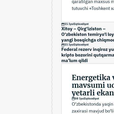
qaratilgan maxsus mo
tutuvchi «Toshkent x
Konstitutsiyaviy qon
15 Iyul
Iqtisodiyot
Xitoy – Qirg‘iziston –
O‘zbekiston temiryo‘l loy
yangi bosqichga chiqmo
15 Iyul
Iqtisodiyot
Federal rezerv inqiroz y
kripto bozorini qutqarma
ma’lum qildi
Energetika 
mavsumi uch
yetarli eka
08 Iyul
Iqtisodiyot
O‘zbekistonda yaqin 
zaxirasi mavjud bo‘l