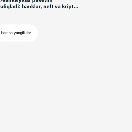
sdiqladi: banklar, neft va kripto
ktori cheklovlarga uchradi
barcha yangiliklar