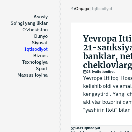
|
Iqtisodiyot
Orqaga
Asosiy
So'ngi yangiliklar
O'zbekiston
Dunyo
Yevropa Itt
Siyosat
21-sanksiya
Iqtisodiyot
banklar, nef
Biznes
Texnologiya
cheklovlarg
Sport
23 Iyul
Iqtisodiyot
Maxsus loyiha
Yevropa Ittifoqi Ros
kelishib oldi va amal
kengaytirdi. Yangi ch
aktivlar bozorini qa
"yashirin floti" bila
cheklovlarni nazarda
13
:
31
Iqtisodiyot