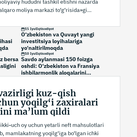
liyaviy hududni tashkil etishni nazarda
alqaro moliya markazi to‘g‘risida»gi
unni ma’qulladi.
15 Iyul
Iqtisodiyot
O‘zbekiston va Quvayt yangi
ihasi
investitsiya loyihalariga
qda
yo‘naltirilmoqda
10 Iyul
Iqtisodiyot
uz bersa
Savdo aylanmasi 150 foizga
sligini
oshdi: O‘zbekiston va Fransiya
ishbilarmonlik aloqalarini
mustahkamlamoqda
vazirligi kuz-qish
un yoqilg‘i zaxiralari
nini ma’lum qildi
ikki-uch oy uchun yetarli neft mahsulotlari
ib, mamlakatning yoqilg‘iga bo‘lgan ichki