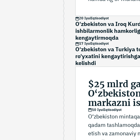
alohida e’tibor qarati
20 Iyul
Iqtisodiyot
O‘zbekiston va Iroq Kurd
ishbilarmonlik hamkorlig
kengaytirmoqda
17 Iyul
Iqtisodiyot
O‘zbekiston va Turkiya t
ro‘yxatini kengaytirishg
kelishdi
$25 mlrd ga
O‘zbekiston
markazni i
10 Iyul
Iqtisodiyot
O‘zbekiston mintaqav
qadam tashlamoqda. O
etish va zamonaviy m