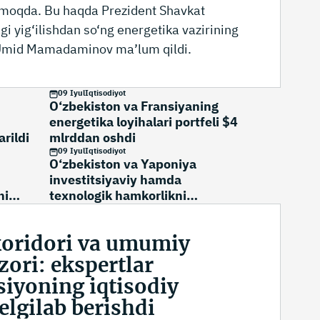
anmoqda. Bu haqda Prezident Shavkat
gi yig‘ilishdan so‘ng energetika vazirining
i Umid Mamadaminov ma’lum qildi.
09 Iyul
Iqtisodiyot
O‘zbekiston va Fransiyaning
energetika loyihalari portfeli $4
arildi
mlrddan oshdi
09 Iyul
Iqtisodiyot
O‘zbekiston va Yaponiya
investitsiyaviy hamda
ni
texnologik hamkorlikni
kengaytirmoqda
koridori va umumiy
zori: ekspertlar
iyoning iqtisodiy
elgilab berishdi