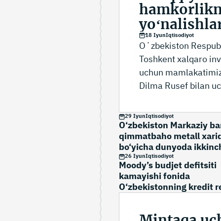
hamkorlikn
yoʻnalishla
18 Iyun
Iqtisodiyot
Oʻzbekiston Respubl
Toshkent xalqaro inve
uchun mamlakatimizg
Dilma Rusef bilan u
29 Iyun
Iqtisodiyot
O‘zbekiston Markaziy ba
qimmatbaho metall xarid
bo‘yicha dunyoda ikkinc
o‘ringa chiqdi
26 Iyun
Iqtisodiyot
Moody’s budjet defitsiti
kamayishi fonida
O‘zbekistonning kredit r
Ba2 gacha ko‘tardi
Mintaqa uch