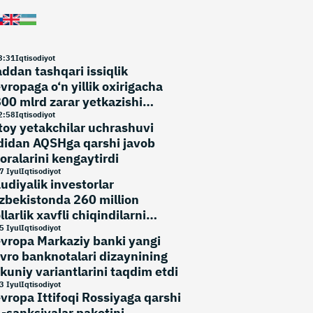
3
:
31
Iqtisodiyot
ddan tashqari issiqlik
vropaga o‘n yillik oxirigacha
00 mlrd zarar yetkazishi
umkin
2
:
58
Iqtisodiyot
toy yetakchilar uchrashuvi
didan AQSHga qarshi javob
oralarini kengaytirdi
7 Iyul
Iqtisodiyot
udiyalik investorlar
zbekistonda 260 million
llarlik xavfli chiqindilarni
shqarish loyihasini
5 Iyul
Iqtisodiyot
vropa Markaziy banki yangi
dallashtiradi
vro banknotalari dizaynining
kuniy variantlarini taqdim etdi
3 Iyul
Iqtisodiyot
vropa Ittifoqi Rossiyaga qarshi
-sanksiyalar paketini