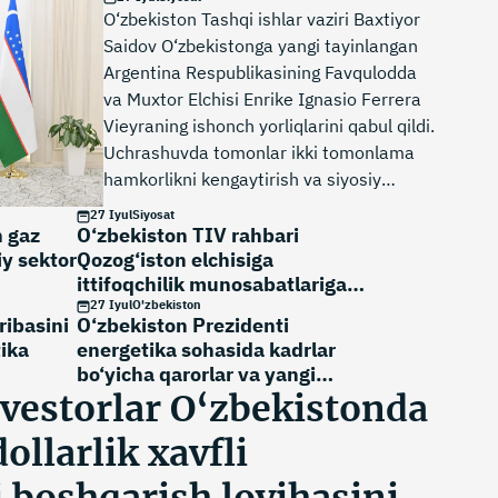
O‘zbekiston Tashqi ishlar vaziri Baxtiyor
Saidov O‘zbekistonga yangi tayinlangan
Argentina Respublikasining Favqulodda
va Muxtor Elchisi Enrike Ignasio Ferrera
Vieyraning ishonch yorliqlarini qabul qildi.
Uchrashuvda tomonlar ikki tomonlama
hamkorlikni kengaytirish va siyosiy
muloqotni faollashtirishga tayyor ekanini
27 Iyul
Siyosat
tasdiqladi.
n gaz
O‘zbekiston TIV rahbari
y sektor
Qozog‘iston elchisiga
ittifoqchilik munosabatlariga
qo‘shgan hissasi uchun
27 Iyul
O'zbekiston
ribasini
O‘zbekiston Prezidenti
minnatdorlik bildirdi
ika
energetika sohasida kadrlar
bo‘yicha qarorlar va yangi
ustuvor yo‘nalishlarni e’lon qildi
nvestorlar O‘zbekistonda
ollarlik xavfli