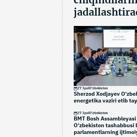
chiqindilarn
jadallashtira
27 Iyul
O'zbekiston
Sherzod Xodjayev O‘zbe
energetika vaziri etib ta
27 Iyul
O'zbekiston
BMT Bosh Assambleyasi
O‘zbekiston tashabbusi 
parlamentlarning ijtimoi