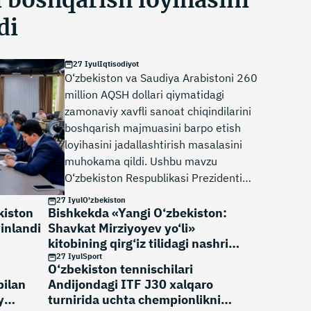
i boshqarish loyihasini
di
27 Iyul
Iqtisodiyot
O‘zbekiston va Saudiya Arabistoni 260
million AQSH dollari qiymatidagi
zamonaviy xavfli sanoat chiqindilarini
boshqarish majmuasini barpo etish
loyihasini jadallashtirish masalasini
muhokama qildi. Ushbu mavzu
O‘zbekiston Respublikasi Prezidenti
ekologiya masalalari bo‘yicha
27 Iyul
O'zbekiston
maslahatchisi, Ekologiya va iqlim
kiston
Bishkekda «Yangi O‘zbekiston:
yinlandi
Shavkat Mirziyoyev yo‘li»
o‘zgarishi milliy qo‘mitasi raisi Aziz
kitobining qirg‘iz tilidagi nashri
Abduhakimov, ACWA Power asoschisi va
taqdim etildi
27 Iyul
Sport
boshqaruv kengashi raisi Muhammad
O‘zbekiston tennischilari
Abunayyan hamda Vision Invest vakillari
bilan
Andijondagi ITF J30 xalqaro
o‘rtasidagi uchrashuvning asosiy
y
turnirida uchta chempionlikni