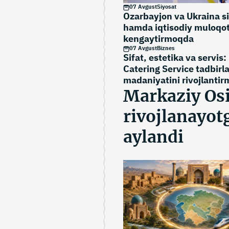
07 Avgust
Siyosat
Ozarbayjon va Ukraina s
hamda iqtisodiy muloqot
kengaytirmoqda
07 Avgust
Biznes
Sifat, estetika va servis:
Catering Service tadbirla
madaniyatini rivojlanti
Markaziy Os
rivojlanayot
aylandi