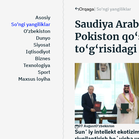
|
So'ngi yangiliklar
Orqaga
Asosiy
Saudiya Arab
So'ngi yangiliklar
O'zbekiston
Pokiston qo
Dunyo
Siyosat
to‘g‘risidagi
Iqtisodiyot
Biznes
Texnologiya
Sport
Maxsus loyiha
07 Avgust
O'zbekiston
Sunʼiy intellekt ekotizim
rivojlantirish boʻyicha 