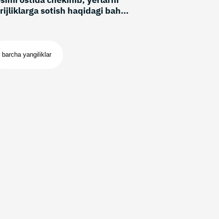
rijliklarga sotish haqidagi bahsli
rmani bekor qildi
barcha yangiliklar