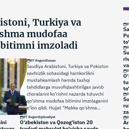
istoni, Turkiya va
0
Sa
‘shma mudofaa
Po
to
 bitimni imzoladi
0
Su
ri
07 Avgust
Dunyo
va
Saudiya Arabistoni, Turkiya va Pokiston
0
xavfsizlik sohasidagi hamkorlikni
O‘
mustahkamlash hamda tashqi
tu
tahdidlarga muvofiqlashtirilgan javob
to
choralarini ko‘rishni nazarda tutuvchi
0
Su
qo‘shma mudofaa bitimini imzolaganini
ru
e'lon qildi. Hujjat "Makka qo‘shma
za
mudofaa bitimi" deb nomlandi.
07 Avgust
Iqtisodiyot
to
0
ini
O‘zbekiston va Qozog‘iston 20
Ar
ustuvor
turdagi mahsulot bo‘yicha savdo
bo