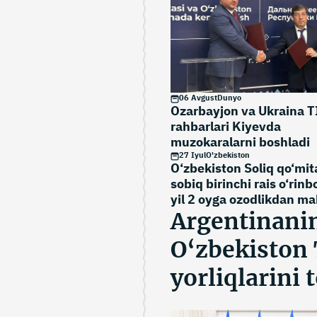
06 Avgust
Dunyo
Ozarbayjon va Ukraina T
rahbarlari Kiyevda
muzokaralarni boshladi
27 Iyul
O'zbekiston
O‘zbekiston Soliq qo‘mit
sobiq birinchi rais o‘rinb
yil 2 oyga ozodlikdan m
etildi
Argentinanin
O‘zbekiston
yorliqlarini 