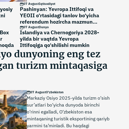
mamlakat muhandislik salohiyatining
07 Avgust
Iqtisodiyot
rivojlanayotganini namoyon etadi.
iyosiy
Pashinyan: Yevropa Ittifoqi va
ni
YEOII o‘rtasidagi tanlov bo‘yicha
referendum hozircha mazmunga
ega emas
07 Avgust
Dunyo
 Box
Islandiya va Chernogoriya 2028-
r
yilda bir vaqtda Yevropa
rmoqda
Ittifoqiga qo‘shilishi mumkin
iyo dunyoning eng tez
gan turizm mintaqasiga
07 Avgust
O'zbekiston
Markaziy Osiyo 2025-yilda turizm o‘sish
sur’atlari bo‘yicha dunyoda birinchi
o‘rinni egalladi, O‘zbekiston esa
mintaqaning turistik eksportining qariyb
yarmini ta’minladi. Bu haqdagi