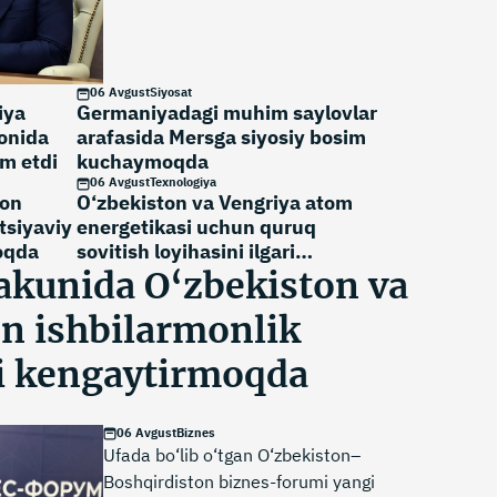
06 Avgust
Siyosat
iya
Germaniyadagi muhim saylovlar
onida
arafasida Mersga siyosiy bosim
im etdi
kuchaymoqda
06 Avgust
Texnologiya
ton
O‘zbekiston va Vengriya atom
tsiyaviy
energetikasi uchun quruq
oqda
sovitish loyihasini ilgari
surmoqda
akunida O‘zbekiston va
n ishbilarmonlik
i kengaytirmoqda
06 Avgust
Biznes
Ufada bo‘lib o‘tgan O‘zbekiston–
Boshqirdiston biznes-forumi yangi