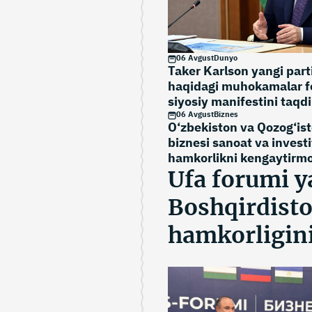
06 Avgust
Dunyo
Taker Karlson yangi part
haqidagi muhokamalar f
siyosiy manifestini taqd
06 Avgust
Biznes
O‘zbekiston va Qozog‘is
biznesi sanoat va investi
hamkorlikni kengaytirm
Ufa forumi y
Boshqirdisto
hamkorligin