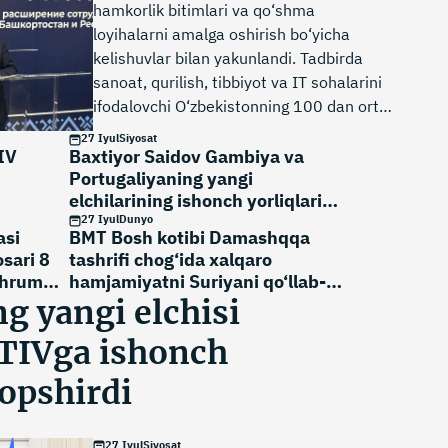
hamkorlik bitimlari va qo‘shma
loyihalarni amalga oshirish bo‘yicha
kelishuvlar bilan yakunlandi. Tadbirda
sanoat, qurilish, tibbiyot va IT sohalarini
ifodalovchi O‘zbekistonning 100 dan ortiq
korxonasi ishtirok etdi.
27 Iyul
Siyosat
IV
Baxtiyor Saidov Gambiya va
Portugaliyaning yangi
elchilarining ishonch yorliqlarini
qabul qildi
27 Iyul
Dunyo
asi
BMT Bosh kotibi Damashqqa
osari 8
tashrifi chog‘ida xalqaro
ahrum
hamjamiyatni Suriyani qo‘llab-
quvvatlashni kuchaytirishga
g yangi elchisi
chaqirdi
 TIVga ishonch
topshirdi
27 Iyul
Siyosat