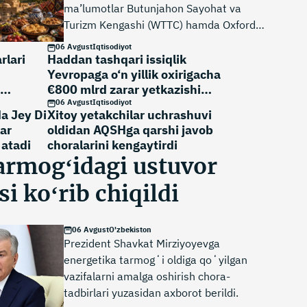
ma’lumotlar Butunjahon Sayohat va
Turizm Kengashi (WTTC) hamda Oxford
Economics tomonidan tayyorlangan iyun
06 Avgust
Iqtisodiyot
oyidagi hisobotda keltirilgan.
rlari
Haddan tashqari issiqlik
,
Yevropaga o‘n yillik oxirigacha
€800 mlrd zarar yetkazishi
mumkin
06 Avgust
Iqtisodiyot
a Jey Di
Xitoy yetakchilar uchrashuvi
lar
oldidan AQSHga qarshi javob
atadi
choralarini kengaytirdi
armogʻidagi ustuvor
si koʻrib chiqildi
06 Avgust
O'zbekiston
Prezident Shavkat Mirziyoyevga
energetika tarmogʻi oldiga qoʻyilgan
vazifalarni amalga oshirish chora-
tadbirlari yuzasidan axborot berildi.