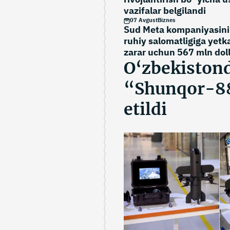
vazifalar belgilandi
07 Avgust
Biznes
Sud Meta kompaniyasini 
ruhiy salomatligiga yetk
zarar uchun 567 mln dol
to‘lashga majbur qildi
O‘zbekistond
“Shunqor-88
etildi