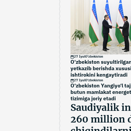
27 Iyul
O'zbekiston
O‘zbekiston suyultirilga
yetkazib berishda xususi
ishtirokini kengaytiradi
27 Iyul
O'zbekiston
O‘zbekiston Yangiyo‘l taj
butun mamlakat energet
tizimiga joriy etadi
Saudiyalik i
260 million d