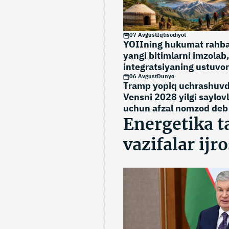
07 Avgust
Iqtisodiyot
YOIIning hukumat rahba
yangi bitimlarni imzolab
integratsiyaning ustuvor
yo‘nalishlarini belgiladi
06 Avgust
Dunyo
Tramp yopiq uchrashuvd
Vensni 2028 yilgi saylov
uchun afzal nomzod deb 
Energetika t
vazifalar ijro