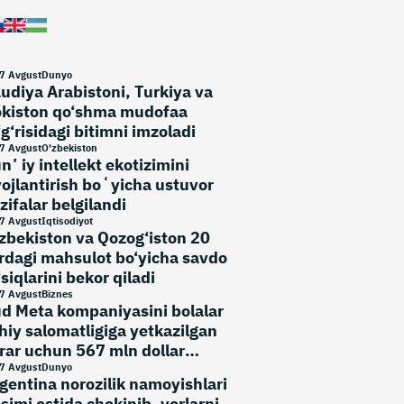
7 Avgust
Dunyo
udiya Arabistoni, Turkiya va
kiston qo‘shma mudofaa
‘g‘risidagi bitimni imzoladi
7 Avgust
O'zbekiston
nʼiy intellekt ekotizimini
vojlantirish boʻyicha ustuvor
zifalar belgilandi
7 Avgust
Iqtisodiyot
zbekiston va Qozog‘iston 20
rdagi mahsulot bo‘yicha savdo
‘siqlarini bekor qiladi
7 Avgust
Biznes
d Meta kompaniyasini bolalar
hiy salomatligiga yetkazilgan
rar uchun 567 mln dollar
‘lashga majbur qildi
7 Avgust
Dunyo
gentina norozilik namoyishlari
simi ostida chekinib, yerlarni