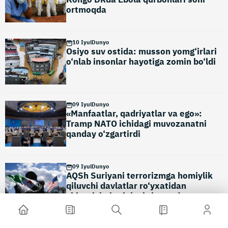
ortmoqda
10 Iyul
Dunyo
Osiyo suv ostida: musson yomg‘irlari
o‘nlab insonlar hayotiga zomin bo‘ldi
09 Iyul
Dunyo
«Manfaatlar, qadriyatlar va ego»:
Tramp NATO ichidagi muvozanatni
qanday o‘zgartirdi
09 Iyul
Dunyo
AQSh Suriyani terrorizmga homiylik
qiluvchi davlatlar ro‘yxatidan
chiqarishni rejalashtirmoqda