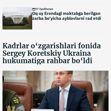
17 Iyul
Dunyo
Oq uy Erondagi maktabga berilgan
zarba bo‘yicha ayblovlarni rad etdi
Kadrlar o‘zgarishlari fonida
Sergey Koretskiy Ukraina
hukumatiga rahbar bo‘ldi