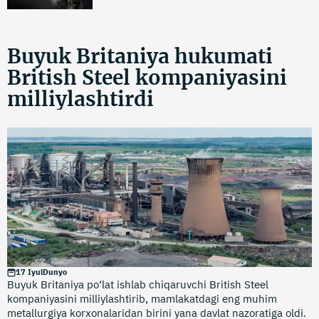
Buyuk Britaniya hukumati
British Steel kompaniyasini
milliylashtirdi
17 Iyul
Dunyo
Buyuk Britaniya po‘lat ishlab chiqaruvchi British Steel
kompaniyasini milliylashtirib, mamlakatdagi eng muhim
metallurgiya korxonalaridan birini yana davlat nazoratiga oldi.