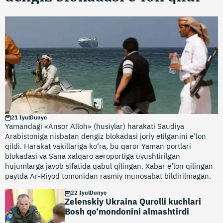
21 Iyul
Dunyo
Yamandagi «Ansor Alloh» (husiylar) harakati Saudiya
Arabistoniga nisbatan dengiz blokadasi joriy etilganini e’lon
qildi. Harakat vakillariga ko‘ra, bu qaror Yaman portlari
blokadasi va Sana xalqaro aeroportiga uyushtirilgan
hujumlarga javob sifatida qabul qilingan. Xabar e’lon qilingan
paytda Ar-Riyod tomonidan rasmiy munosabat bildirilmagan.
22 Iyul
Dunyo
Zelenskiy Ukraina Qurolli kuchlari
Bosh qo‘mondonini almashtirdi