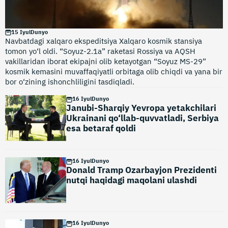
15 Iyul
Dunyo
Navbatdagi xalqaro ekspeditsiya Xalqaro kosmik stansiya
tomon yo‘l oldi. “Soyuz-2.1a” raketasi Rossiya va AQSH
vakillaridan iborat ekipajni olib ketayotgan “Soyuz MS-29”
kosmik kemasini muvaffaqiyatli orbitaga olib chiqdi va yana bir
bor o‘zining ishonchliligini tasdiqladi.
16 Iyul
Dunyo
Janubi-Sharqiy Yevropa yetakchilari
Ukrainani qo‘llab-quvvatladi, Serbiya
esa betaraf qoldi
16 Iyul
Dunyo
Donald Tramp Ozarbayjon Prezidenti
nutqi haqidagi maqolani ulashdi
16 Iyul
Dunyo