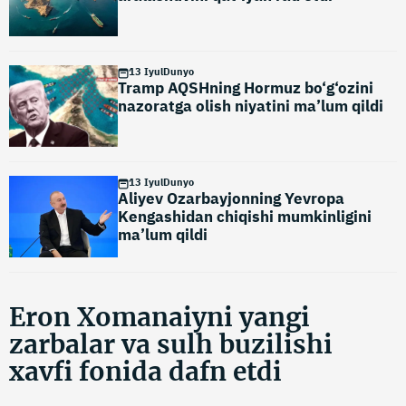
13 Iyul
Dunyo
Tramp AQSHning Hormuz bo‘g‘ozini
nazoratga olish niyatini ma’lum qildi
13 Iyul
Dunyo
Aliyev Ozarbayjonning Yevropa
Kengashidan chiqishi mumkinligini
ma’lum qildi
Eron Xomanaiyni yangi
zarbalar va sulh buzilishi
xavfi fonida dafn etdi