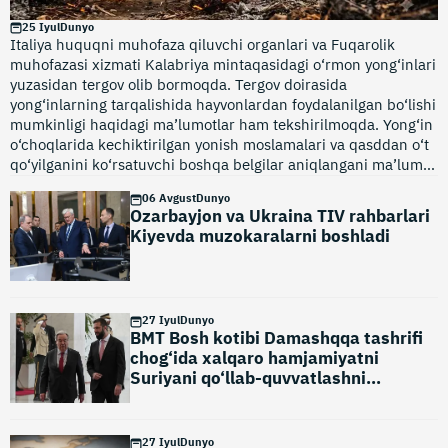
25 Iyul
Dunyo
Italiya huquqni muhofaza qiluvchi organlari va Fuqarolik
muhofazasi xizmati Kalabriya mintaqasidagi o‘rmon yong‘inlari
yuzasidan tergov olib bormoqda. Tergov doirasida
yong‘inlarning tarqalishida hayvonlardan foydalanilgan bo‘lishi
mumkinligi haqidagi ma’lumotlar ham tekshirilmoqda. Yong‘in
o‘choqlarida kechiktirilgan yonish moslamalari va qasddan o‘t
qo‘yilganini ko‘rsatuvchi boshqa belgilar aniqlangani ma’lum
qilindi.
06 Avgust
Dunyo
Ozarbayjon va Ukraina TIV rahbarlari
Kiyevda muzokaralarni boshladi
27 Iyul
Dunyo
BMT Bosh kotibi Damashqqa tashrifi
chog‘ida xalqaro hamjamiyatni
Suriyani qo‘llab-quvvatlashni
kuchaytirishga chaqirdi
27 Iyul
Dunyo