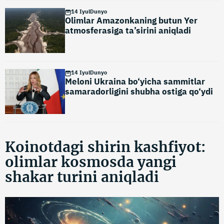
14 Iyul
Dunyo
Olimlar Amazonkaning butun Yer
atmosferasiga ta’sirini aniqladi
14 Iyul
Dunyo
Meloni Ukraina bo‘yicha sammitlar
samaradorligini shubha ostiga qo‘ydi
Koinotdagi shirin kashfiyot:
olimlar kosmosda yangi
shakar turini aniqladi