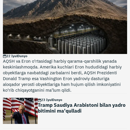
22 Iyul
Dunyo
AQSH va Eron o‘rtasidagi harbiy qarama-qarshilik yanada
keskinlashmoqda. Amerika kuchlari Eron hududidagi harbiy
obyektlarga navbatdagi zarbalarni berdi, AQSH Prezidenti
Donald Tramp esa Vashington Eron yadroviy dasturiga
aloqador yerosti obyektlariga ham hujum qilish imkoniyatini
ko‘rib chiqayotganini ma’lum qildi.
23 Iyul
Dunyo
Tramp Saudiya Arabistoni bilan yadro
bitimini ma'qulladi