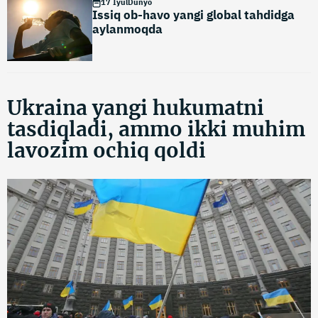
17 Iyul
Dunyo
Issiq ob-havo yangi global tahdidga
aylanmoqda
Ukraina yangi hukumatni
tasdiqladi, ammo ikki muhim
lavozim ochiq qoldi