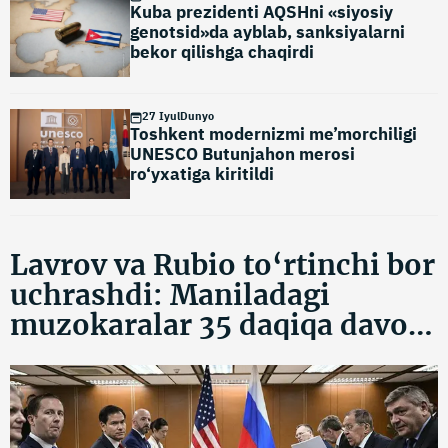
Kuba prezidenti AQSHni «siyosiy
genotsid»da ayblab, sanksiyalarni
bekor qilishga chaqirdi
27 Iyul
Dunyo
Toshkent modernizmi me’morchiligi
UNESCO Butunjahon merosi
ro‘yxatiga kiritildi
Lavrov va Rubio to‘rtinchi bor
uchrashdi: Maniladagi
muzokaralar 35 daqiqa davom
etdi