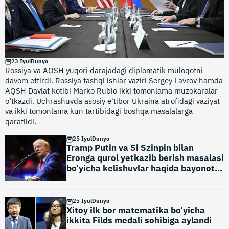
23 Iyul
Dunyo
Rossiya va AQSH yuqori darajadagi diplomatik muloqotni
davom ettirdi. Rossiya tashqi ishlar vaziri Sergey Lavrov hamda
AQSH Davlat kotibi Marko Rubio ikki tomonlama muzokaralar
o‘tkazdi. Uchrashuvda asosiy e'tibor Ukraina atrofidagi vaziyat
va ikki tomonlama kun tartibidagi boshqa masalalarga
qaratildi.
25 Iyul
Dunyo
Tramp Putin va Si Szinpin bilan
Eronga qurol yetkazib berish masalasi
bo‘yicha kelishuvlar haqida bayonot
berdi
25 Iyul
Dunyo
Xitoy ilk bor matematika bo‘yicha
ikkita Filds medali sohibiga aylandi