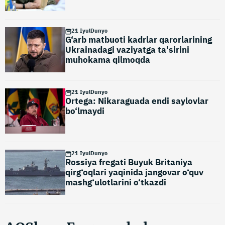
21 Iyul
Dunyo
G‘arb matbuoti kadrlar qarorlarining
Ukrainadagi vaziyatga ta'sirini
muhokama qilmoqda
21 Iyul
Dunyo
Ortega: Nikaraguada endi saylovlar
bo‘lmaydi
21 Iyul
Dunyo
Rossiya fregati Buyuk Britaniya
qirg‘oqlari yaqinida jangovar o‘quv
mashg‘ulotlarini o‘tkazdi