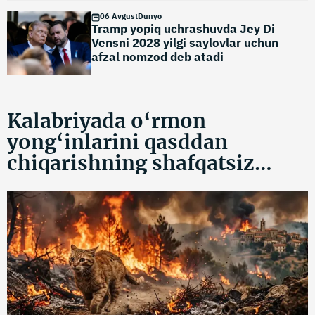
06 Avgust
Dunyo
Tramp yopiq uchrashuvda Jey Di
Vensni 2028 yilgi saylovlar uchun
afzal nomzod deb atadi
Kalabriyada o‘rmon
yong‘inlarini qasddan
chiqarishning shafqatsiz
usuli yuzasidan tergov olib
borilmoqda