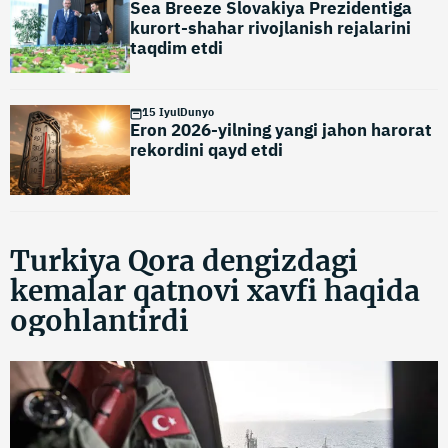
Sea Breeze Slovakiya Prezidentiga
kurort-shahar rivojlanish rejalarini
taqdim etdi
15 Iyul
Dunyo
Eron 2026-yilning yangi jahon harorat
rekordini qayd etdi
Turkiya Qora dengizdagi
kemalar qatnovi xavfi haqida
ogohlantirdi