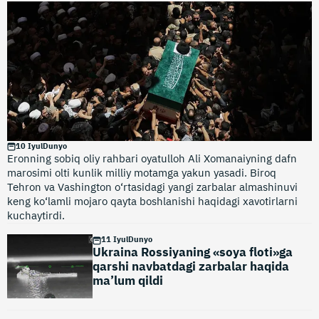
10 Iyul
Dunyo
Eronning sobiq oliy rahbari oyatulloh Ali Xomanaiyning dafn
marosimi olti kunlik milliy motamga yakun yasadi. Biroq
Tehron va Vashington o‘rtasidagi yangi zarbalar almashinuvi
keng ko‘lamli mojaro qayta boshlanishi haqidagi xavotirlarni
kuchaytirdi.
11 Iyul
Dunyo
Ukraina Rossiyaning «soya floti»ga
qarshi navbatdagi zarbalar haqida
ma’lum qildi