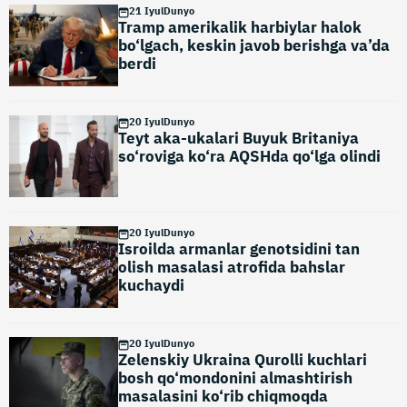
21 Iyul
Dunyo
Tramp amerikalik harbiylar halok
bo‘lgach, keskin javob berishga va’da
berdi
20 Iyul
Dunyo
Teyt aka-ukalari Buyuk Britaniya
so‘roviga ko‘ra AQSHda qo‘lga olindi
20 Iyul
Dunyo
Isroilda armanlar genotsidini tan
olish masalasi atrofida bahslar
kuchaydi
20 Iyul
Dunyo
Zelenskiy Ukraina Qurolli kuchlari
bosh qo‘mondonini almashtirish
masalasini ko‘rib chiqmoqda