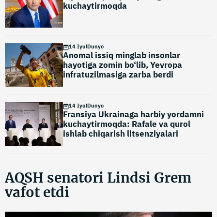
kuchaytirmoqda
14 Iyul
Dunyo
Anomal issiq minglab insonlar
hayotiga zomin bo‘lib, Yevropa
infratuzilmasiga zarba berdi
14 Iyul
Dunyo
Fransiya Ukrainaga harbiy yordamni
kuchaytirmoqda: Rafale va qurol
ishlab chiqarish litsenziyalari
AQSH senatori Lindsi Grem
vafot etdi