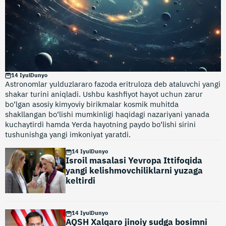
14 Iyul
Dunyo
Astronomlar yulduzlararo fazoda eritruloza deb ataluvchi yangi
shakar turini aniqladi. Ushbu kashfiyot hayot uchun zarur
bo‘lgan asosiy kimyoviy birikmalar kosmik muhitda
shakllangan bo‘lishi mumkinligi haqidagi nazariyani yanada
kuchaytirdi hamda Yerda hayotning paydo bo‘lishi sirini
tushunishga yangi imkoniyat yaratdi.
14 Iyul
Dunyo
Isroil masalasi Yevropa Ittifoqida
yangi kelishmovchiliklarni yuzaga
keltirdi
14 Iyul
Dunyo
AQSH Xalqaro jinoiy sudga bosimni