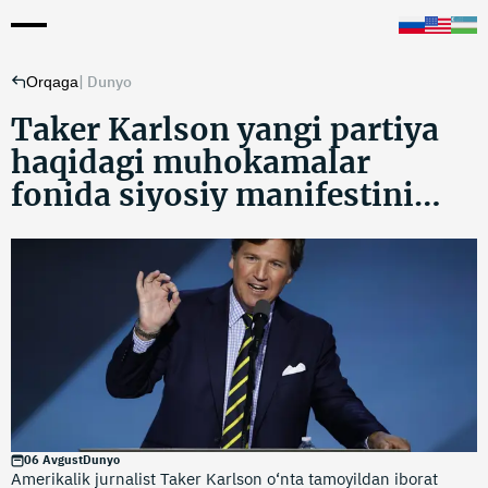
|
Dunyo
Orqaga
Taker Karlson yangi partiya
haqidagi muhokamalar
fonida siyosiy manifestini
taqdim etdi
06 Avgust
Dunyo
Amerikalik jurnalist Taker Karlson o‘nta tamoyildan iborat