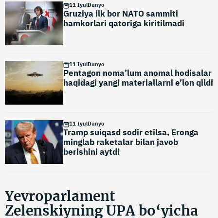
11 Iyul
Dunyo
Gruziya ilk bor NATO sammiti
hamkorlari qatoriga kiritilmadi
11 Iyul
Dunyo
Pentagon noma’lum anomal hodisalar
haqidagi yangi materiallarni e’lon qildi
11 Iyul
Dunyo
Tramp suiqasd sodir etilsa, Eronga
minglab raketalar bilan javob
berishini aytdi
Yevroparlament
Zelenskiyning UPA bo‘yicha