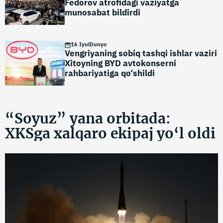
Fedorov atrofidagi vaziyatga
munosabat bildirdi
16 Iyul
Dunyo
Vengriyaning sobiq tashqi ishlar vaziri
Xitoyning BYD avtokonserni
rahbariyatiga qo‘shildi
“Soyuz” yana orbitada:
XKSga xalqaro ekipaj yo‘l oldi