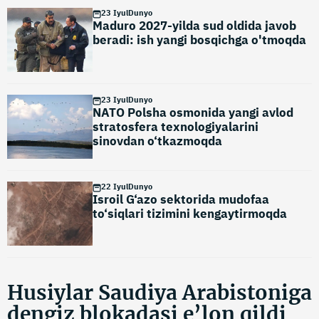
23 Iyul
Dunyo
Maduro 2027-yilda sud oldida javob
beradi: ish yangi bosqichga o'tmoqda
23 Iyul
Dunyo
NATO Polsha osmonida yangi avlod
stratosfera texnologiyalarini
sinovdan o‘tkazmoqda
22 Iyul
Dunyo
Isroil G‘azo sektorida mudofaa
to‘siqlari tizimini kengaytirmoqda
Husiylar Saudiya Arabistoniga
dengiz blokadasi e’lon qildi