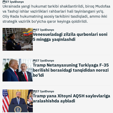
17 Iyul
Dunyo
Ukrainada yangi hukumat tarkibi shakllantirildi, biroq Mudofaa
va Tashqi ishlar vazirliklari rahbarlari hali tayinlangani yo‘q.
Oliy Rada hukumatning asosiy tarkibini tasdiqladi, ammo ikki
strategik vazirlik bo‘yicha qaror keyinga qoldirildi.
17 Iyul
Dunyo
Venesueladagi zilzila qurbonlari soni
5 mingga yaqinlashdi
17 Iyul
Dunyo
Tramp Netanyaxuning Turkiyaga F-35
berilishi borasidagi tanqididan norozi
bo‘ldi
17 Iyul
Dunyo
Tramp yana Xitoyni AQSH saylovlariga
aralashishda aybladi