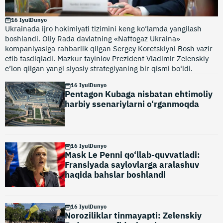
16 Iyul
Dunyo
Ukrainada ijro hokimiyati tizimini keng ko‘lamda yangilash
boshlandi. Oliy Rada davlatning «Naftogaz Ukraina»
kompaniyasiga rahbarlik qilgan Sergey Koretskiyni Bosh vazir
etib tasdiqladi. Mazkur tayinlov Prezident Vladimir Zelenskiy
e’lon qilgan yangi siyosiy strategiyaning bir qismi bo‘ldi.
16 Iyul
Dunyo
Pentagon Kubaga nisbatan ehtimoliy
harbiy ssenariylarni o‘rganmoqda
16 Iyul
Dunyo
Mask Le Penni qo‘llab-quvvatladi:
Fransiyada saylovlarga aralashuv
haqida bahslar boshlandi
16 Iyul
Dunyo
Noroziliklar tinmayapti: Zelenskiy