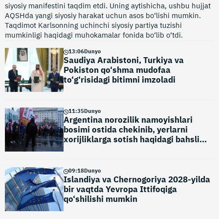
siyosiy manifestini taqdim etdi. Uning aytishicha, ushbu hujjat
AQSHda yangi siyosiy harakat uchun asos bo‘lishi mumkin.
Taqdimot Karlsonning uchinchi siyosiy partiya tuzishi
mumkinligi haqidagi muhokamalar fonida bo‘lib o‘tdi.
13
:
06
Dunyo
Saudiya Arabistoni, Turkiya va
Pokiston qo‘shma mudofaa
to‘g‘risidagi bitimni imzoladi
11
:
35
Dunyo
Argentina norozilik namoyishlari
bosimi ostida chekinib, yerlarni
xorijliklarga sotish haqidagi bahsli
normani bekor qildi
09
:
18
Dunyo
Islandiya va Chernogoriya 2028-yilda
bir vaqtda Yevropa Ittifoqiga
qo‘shilishi mumkin