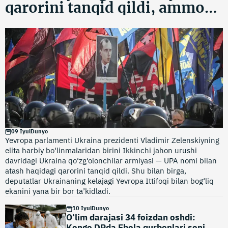
qarorini tanqid qildi, ammo
Ukrainani qo‘llab-
quvvatlashini tasdiqladi
09 Iyul
Dunyo
Yevropa parlamenti Ukraina prezidenti Vladimir Zelenskiyning
elita harbiy bo‘linmalaridan birini Ikkinchi jahon urushi
davridagi Ukraina qo‘zg‘olonchilar armiyasi — UPA nomi bilan
atash haqidagi qarorini tanqid qildi. Shu bilan birga,
deputatlar Ukrainaning kelajagi Yevropa Ittifoqi bilan bog‘liq
ekanini yana bir bor ta’kidladi.
10 Iyul
Dunyo
O‘lim darajasi 34 foizdan oshdi:
Kongo DRda Ebola qurbonlari soni