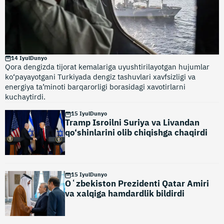
14 Iyul
Dunyo
Qora dengizda tijorat kemalariga uyushtirilayotgan hujumlar
ko‘payayotgani Turkiyada dengiz tashuvlari xavfsizligi va
energiya ta’minoti barqarorligi borasidagi xavotirlarni
kuchaytirdi.
15 Iyul
Dunyo
Tramp Isroilni Suriya va Livandan
qo‘shinlarini olib chiqishga chaqirdi
15 Iyul
Dunyo
Oʻzbekiston Prezidenti Qatar Amiri
va xalqiga hamdardlik bildirdi