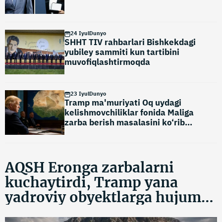
24 Iyul
Dunyo
SHHT TIV rahbarlari Bishkekdagi
yubiley sammiti kun tartibini
muvofiqlashtirmoqda
23 Iyul
Dunyo
Tramp ma'muriyati Oq uydagi
kelishmovchiliklar fonida Maliga
zarba berish masalasini ko‘rib
chiqmoqda
AQSH Eronga zarbalarni
kuchaytirdi, Tramp yana
yadroviy obyektlarga hujum
bilan tahdid qildi