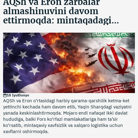
AQSh va Eron zarbalar
almashinuvini davom
ettirmoqda: mintaqadagi
keskinlik kuchaymoqda
18 Iyul
Dunyo
AQSh va Eron o‘rtasidagi harbiy qarama-qarshilik ketma-ket
yettinchi kechada ham davom etib, Yaqin Sharqdagi vaziyatni
yanada keskinlashtirmoqda. Mojaro endi nafaqat ikki davlat
hududiga, balki Fors ko‘rfazi mamlakatlariga ham ta’sir
ko‘rsatib, mintaqaviy xavfsizlik va xalqaro logistika uchun
xavflarni oshirmoqda.