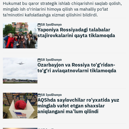
Hukumat bu qaror strategik ishlab chiqarishni saqlab qolish,
minglab ish o‘rinlarini himoya qilish va mahalliy po‘lat
ta’minotini kafolatlashga xizmat qilishini bildirdi.
18 Iyul
Dunyo
Yaponiya Rossiyadagi talabalar
stajirovkalarini qayta tiklamoqda
18 Iyul
Dunyo
Ozarbayjon va Rossiya to‘g‘ridan-
to‘g‘ri aviaqatnovlarni tiklamoqda
18 Iyul
Dunyo
AQShda saylovchilar ro‘yxatida yuz
minglab vafot etgan shaxslar
aniqlangani ma’lum qilindi