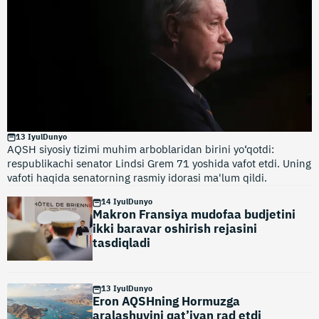
13 Iyul
Dunyo
AQSH siyosiy tizimi muhim arboblaridan birini yo‘qotdi:
respublikachi senator Lindsi Grem 71 yoshida vafot etdi. Uning
vafoti haqida senatorning rasmiy idorasi ma'lum qildi.
14 Iyul
Dunyo
Makron Fransiya mudofaa budjetini
ikki baravar oshirish rejasini
tasdiqladi
13 Iyul
Dunyo
Eron AQSHning Hormuzga
aralashuvini qat’iyan rad etdi