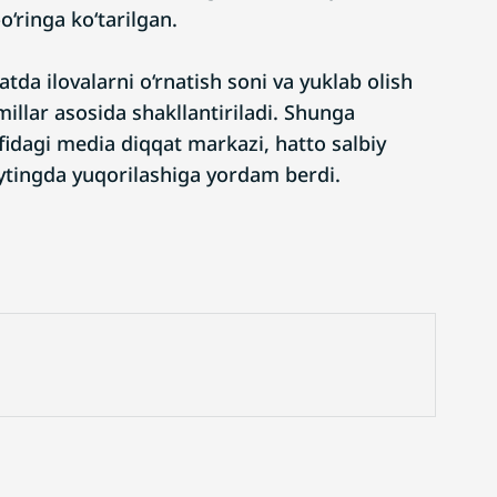
o‘ringa ko‘tarilgan.
tda ilovalarni o‘rnatish soni va yuklab olish
millar asosida shakllantiriladi. Shunga
idagi media diqqat markazi, hatto salbiy
eytingda yuqorilashiga yordam berdi.