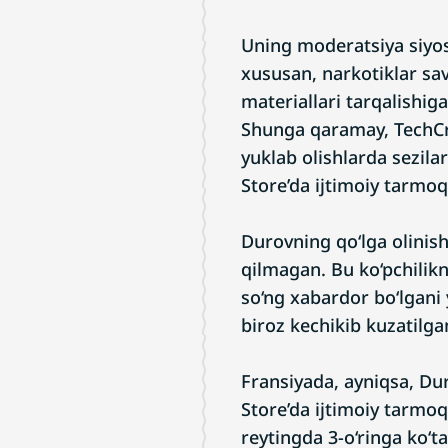
Uning moderatsiya siyos
xususan, narkotiklar savd
materiallari tarqalishiga
Shunga qaramay, TechCr
yuklab olishlarda sezila
Store’da ijtimoiy tarmoq
Durovning qo‘lga olinish
qilmagan. Bu ko‘pchilik
so‘ng xabardor bo‘lgani 
biroz kechikib kuzatilga
Fransiyada, ayniqsa, Du
Store’da ijtimoiy tarmoq
reytingda 3-o‘ringa ko‘