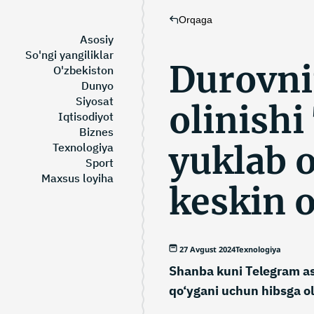
Orqaga
Asosiy
So'ngi yangiliklar
Durovni
O'zbekiston
Dunyo
Siyosat
olinish
Iqtisodiyot
Biznes
yuklab o
Texnologiya
Sport
Maxsus loyiha
keskin o
27 Avgust 2024
Texnologiya
Shanba kuni Telegram as
qo‘ygani uchun hibsga ol