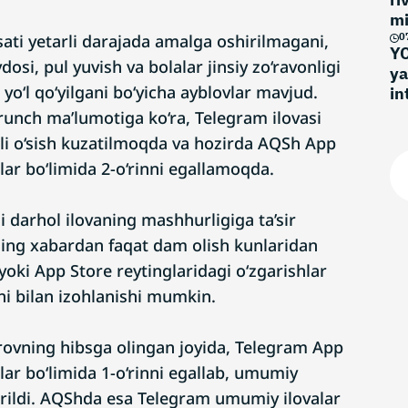
mi
ati yetarli darajada amalga oshirilmagani,
0
YO
osi, pul yuvish va bolalar jinsiy zo‘ravonligi
ya
 yo‘l qo‘yilgani bo‘yicha ayblovlar mavjud.
in
yo
unch ma’lumotiga ko‘ra, Telegram ilovasi
rli o‘sish kuzatilmoqda va hozirda AQSh App
lar bo‘limida 2-o‘rinni egallamoqda.
i darhol ilovaning mashhurligiga ta’sir
ning xabardan faqat dam olish kunlaridan
yoki App Store reytinglaridagi o‘zgarishlar
ni bilan izohlanishi mumkin.
rovning hibsga olingan joyida, Telegram App
lar bo‘limida 1-o‘rinni egallab, umumiy
tarildi. AQShda esa Telegram umumiy ilovalar