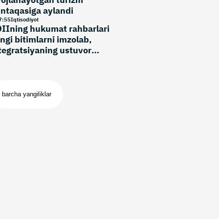
ntaqasiga aylandi
7
:
55
Iqtisodiyot
IIning hukumat rahbarlari
ngi bitimlarni imzolab,
tegratsiyaning ustuvor
‘nalishlarini belgiladi
barcha yangiliklar