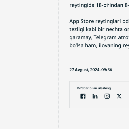
reytingida 18-o‘rindan 8-
App Store reytinglari oda
tezligi kabi bir nechta o
qaramay, Telegram atrof
bo‘lsa ham, ilovaning r
27 Avgust, 2024. 09:56
Do'stlar bilan ulashing