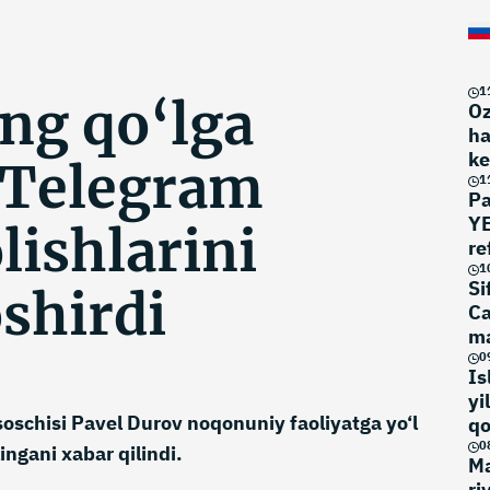
1
ng qo‘lga
Oz
ha
ke
i Telegram
1
Pa
YE
lishlarini
re
eg
1
Si
shirdi
Ca
ma
0
Is
yi
oschisi Pavel Durov noqonuniy faoliyatga yo‘l
qo
0
ingani xabar qilindi.
Ma
ri