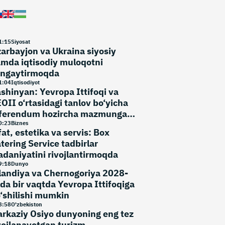
1
:
15
Siyosat
arbayjon va Ukraina siyosiy
mda iqtisodiy muloqotni
ngaytirmoqda
1
:
04
Iqtisodiyot
shinyan: Yevropa Ittifoqi va
OII o‘rtasidagi tanlov bo‘yicha
ferendum hozircha mazmunga
a emas
0
:
23
Biznes
fat, estetika va servis: Box
tering Service tadbirlar
daniyatini rivojlantirmoqda
9
:
18
Dunyo
landiya va Chernogoriya 2028-
lda bir vaqtda Yevropa Ittifoqiga
‘shilishi mumkin
8
:
58
O'zbekiston
rkaziy Osiyo dunyoning eng tez
vojlanayotgan turizm