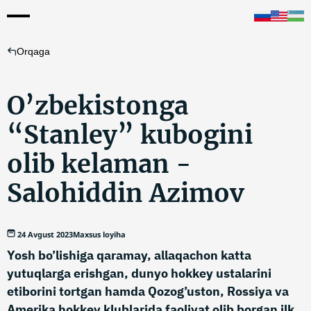
Orqaga
O’zbekistonga
“Stanley” kubogini
olib kelaman -
Salohiddin Azimov
24 Avgust 2023
Maxsus loyiha
Yosh bo’lishiga qaramay, allaqachon katta
yutuqlarga erishgan, dunyo hokkey ustalarini
etiborini tortgan hamda Qozog’uston, Rossiya va
Amerika hokkey klublarida faoliyat olib borgan ilk