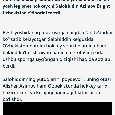
yosh legioner hokkeychi Salohiddin Azimov Bright
Uzbekistan e’tiborini tortdi.
Besh yoshidanoq muz ustiga chiqib, o’z iste’dodini
ko’rsatib kelayotgan Salohiddin kelgusida
O’zbekiston nomini hokkey sporti olamida ham
baland ko’tarish niyati haqida, o’z otasini izidan
ushbu sportga uyg’ongan qiziqishi haqida so’zlab
berdi.
Salohiddinning yutuqlarini poydevori, uning otasi
Alisher Azimov ham O’zbekistonda hokkey tarixi,
hozirgi kuni va kelajagi haqidagi fikrlar bilan
bo’lishdi.