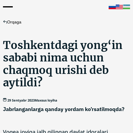
Orqaga
Toshkentdagi yong‘in
sababi nima uchun
chaqmoq urishi deb
aytildi?
29 Sentyabr 2023
Maxsus loyiha
Jabrlanganlarga qanday yordam ko’rsatilmoqda?
Voqea joyiga jalb qilingan davlat idoralari