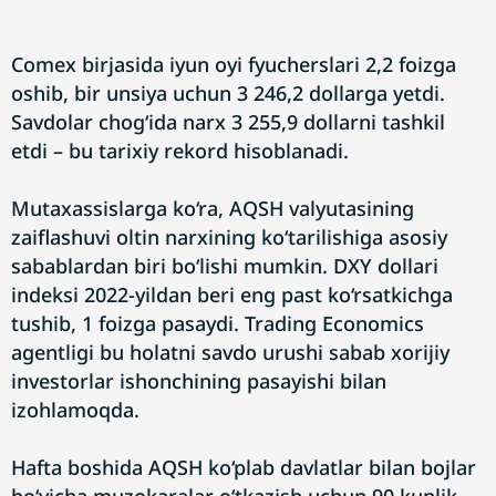
Comex birjasida iyun oyi fyucherslari 2,2 foizga
oshib, bir unsiya uchun 3 246,2 dollarga yetdi.
Savdolar chog‘ida narx 3 255,9 dollarni tashkil
etdi – bu tarixiy rekord hisoblanadi.
Mutaxassislarga ko‘ra, AQSH valyutasining
zaiflashuvi oltin narxining ko‘tarilishiga asosiy
sabablardan biri bo‘lishi mumkin. DXY dollari
indeksi 2022-yildan beri eng past ko‘rsatkichga
tushib, 1 foizga pasaydi. Trading Economics
agentligi bu holatni savdo urushi sabab xorijiy
investorlar ishonchining pasayishi bilan
izohlamoqda.
Hafta boshida AQSH ko‘plab davlatlar bilan bojlar