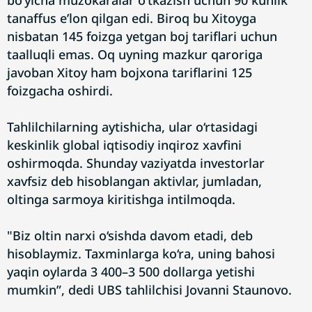
bo‘yicha muzokaralar o‘tkazish uchun 90 kunlik
tanaffus e’lon qilgan edi. Biroq bu Xitoyga
nisbatan 145 foizga yetgan boj tariflari uchun
taalluqli emas. Oq uyning mazkur qaroriga
javoban Xitoy ham bojxona tariflarini 125
foizgacha oshirdi.
Tahlilchilarning aytishicha, ular o‘rtasidagi
keskinlik global iqtisodiy inqiroz xavfini
oshirmoqda. Shunday vaziyatda investorlar
xavfsiz deb hisoblangan aktivlar, jumladan,
oltinga sarmoya kiritishga intilmoqda.
"Biz oltin narxi o‘sishda davom etadi, deb
hisoblaymiz. Taxminlarga ko‘ra, uning bahosi
yaqin oylarda 3 400–3 500 dollarga yetishi
mumkin”, dedi UBS tahlilchisi Jovanni Staunovo.