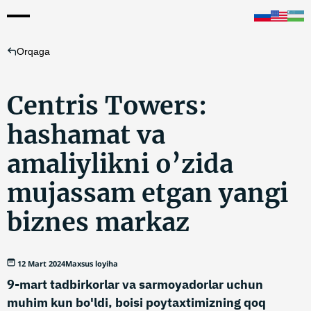
Orqaga
Centris Towers:
hashamat va
amaliylikni o’zida
mujassam etgan yangi
biznes markaz
12 Mart 2024
Maxsus loyiha
9-mart tadbirkorlar va sarmoyadorlar uchun
muhim kun bo'ldi, boisi poytaxtimizning qoq