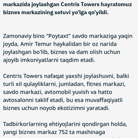
markazida joylashgan Centris Towers hayratomuz
biznes markazining sotuvi yo’lga qo’yildi.
Zamonaviy bino “Poytaxt” savdo markaziga yaqin
joyda, Amir Temur haykalidan bir oz narida
joylashgan bo'lib, biznes va dam olish uchun
ajoyib imkoniyatlarni taqdim etadi.
Centris Towers nafaqat yaxshi joylashuvni, balki
turli xil qulayliklarni, jumladan, fitnes markazi,
savdo markazi, avtomobil yuvish va hatto
avtosalonni taklif etadi, bu esa muvaffaqiyatli
biznes uchun noyob ekotizimni yaratadi.
Tadbirkorlarning ehtiyojlarini qondirgan holda,
yangi biznes markaz 752 ta mashinaga