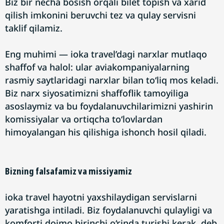
Biz bir necha bosish orqali bilet topish va xarid
qilish imkonini beruvchi tez va qulay servisni
taklif qilamiz.
Eng muhimi — ioka travel’dagi narxlar mutlaqo
shaffof va halol: ular aviakompaniyalarning
rasmiy saytlaridagi narxlar bilan to‘liq mos keladi.
Biz narx siyosatimizni shaffoflik tamoyiliga
asoslaymiz va bu foydalanuvchilarimizni yashirin
komissiyalar va ortiqcha to‘lovlardan
himoyalangan his qilishiga ishonch hosil qiladi.
Bizning falsafamiz va missiyamiz
ioka travel hayotni yaxshilaydigan servislarni
yaratishga intiladi. Biz foydalanuvchi qulayligi va
komforti doimo birinchi o‘rinda turishi kerak, deb