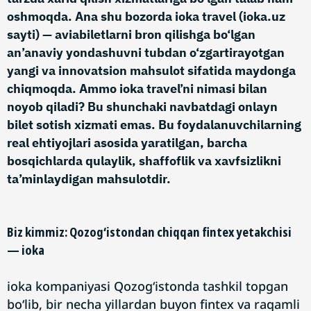
oshmoqda. Ana shu bozorda ioka travel (ioka.uz
sayti) — aviabiletlarni bron qilishga bo‘lgan
an’anaviy yondashuvni tubdan o‘zgartirayotgan
yangi va innovatsion mahsulot sifatida maydonga
chiqmoqda. Ammo ioka travel’ni nimasi bilan
noyob qiladi? Bu shunchaki navbatdagi onlayn
bilet sotish xizmati emas. Bu foydalanuvchilarning
real ehtiyojlari asosida yaratilgan, barcha
bosqichlarda qulaylik, shaffoflik va xavfsizlikni
ta’minlaydigan mahsulotdir.
Biz kimmiz: Qozog‘istondan chiqqan fintex yetakchisi
— ioka
ioka kompaniyasi Qozog‘istonda tashkil topgan
bo‘lib, bir necha yillardan buyon fintex va raqamli