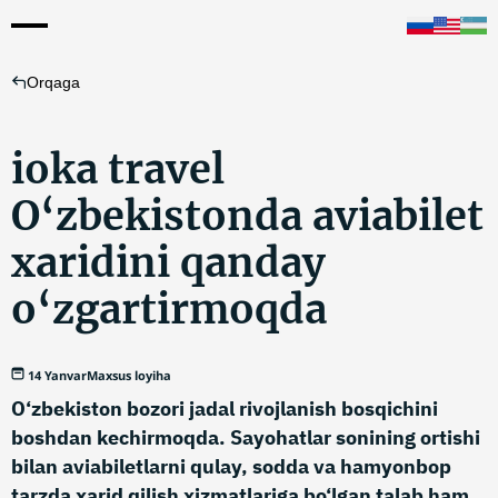
Orqaga
ioka travel
O‘zbekistonda aviabilet
xaridini qanday
o‘zgartirmoqda
14 Yanvar
Maxsus loyiha
O‘zbekiston bozori jadal rivojlanish bosqichini
boshdan kechirmoqda. Sayohatlar sonining ortishi
bilan aviabiletlarni qulay, sodda va hamyonbop
tarzda xarid qilish xizmatlariga bo‘lgan talab ham