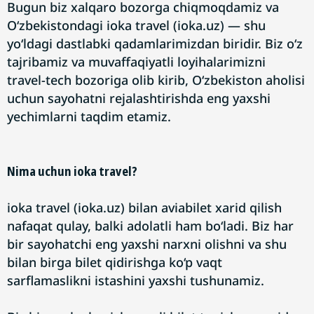
Bugun biz xalqaro bozorga chiqmoqdamiz va
O‘zbekistondagi ioka travel (ioka.uz) — shu
yo‘ldagi dastlabki qadamlarimizdan biridir. Biz o‘z
tajribamiz va muvaffaqiyatli loyihalarimizni
travel-tech bozoriga olib kirib, O‘zbekiston aholisi
uchun sayohatni rejalashtirishda eng yaxshi
yechimlarni taqdim etamiz.
Nima uchun ioka travel?
ioka travel (ioka.uz) bilan aviabilet xarid qilish
nafaqat qulay, balki adolatli ham bo‘ladi. Biz har
bir sayohatchi eng yaxshi narxni olishni va shu
bilan birga bilet qidirishga ko‘p vaqt
sarflamaslikni istashini yaxshi tushunamiz.