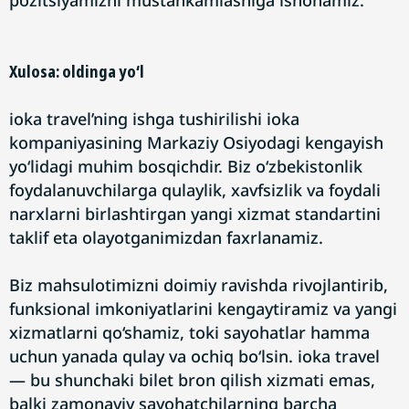
pozitsiyamizni mustahkamlashiga ishonamiz.
Xulosa: oldinga yo‘l
ioka travel’ning ishga tushirilishi ioka
kompaniyasining Markaziy Osiyodagi kengayish
yo‘lidagi muhim bosqichdir. Biz o‘zbekistonlik
foydalanuvchilarga qulaylik, xavfsizlik va foydali
narxlarni birlashtirgan yangi xizmat standartini
taklif eta olayotganimizdan faxrlanamiz.
Biz mahsulotimizni doimiy ravishda rivojlantirib,
funksional imkoniyatlarini kengaytiramiz va yangi
xizmatlarni qo‘shamiz, toki sayohatlar hamma
uchun yanada qulay va ochiq bo‘lsin. ioka travel
— bu shunchaki bilet bron qilish xizmati emas,
balki zamonaviy sayohatchilarning barcha