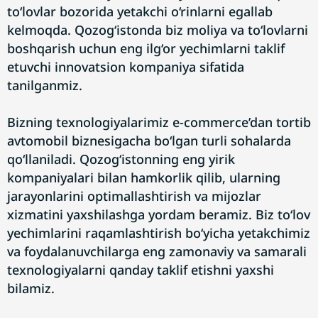
to‘lovlar bozorida yetakchi o‘rinlarni egallab
kelmoqda. Qozog‘istonda biz moliya va to‘lovlarni
boshqarish uchun eng ilg‘or yechimlarni taklif
etuvchi innovatsion kompaniya sifatida
tanilganmiz.
Bizning texnologiyalarimiz e-commerce’dan tortib
avtomobil biznesigacha bo‘lgan turli sohalarda
qo‘llaniladi. Qozog‘istonning eng yirik
kompaniyalari bilan hamkorlik qilib, ularning
jarayonlarini optimallashtirish va mijozlar
xizmatini yaxshilashga yordam beramiz. Biz to‘lov
yechimlarini raqamlashtirish bo‘yicha yetakchimiz
va foydalanuvchilarga eng zamonaviy va samarali
texnologiyalarni qanday taklif etishni yaxshi
bilamiz.