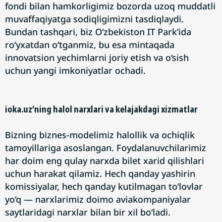
fondi bilan hamkorligimiz bozorda uzoq muddatli
muvaffaqiyatga sodiqligimizni tasdiqlaydi.
Bundan tashqari, biz O‘zbekiston IT Park’ida
ro‘yxatdan o‘tganmiz, bu esa mintaqada
innovatsion yechimlarni joriy etish va o‘sish
uchun yangi imkoniyatlar ochadi.
ioka.uz’ning halol narxlari va kelajakdagi xizmatlar
Bizning biznes-modelimiz halollik va ochiqlik
tamoyillariga asoslangan. Foydalanuvchilarimiz
har doim eng qulay narxda bilet xarid qilishlari
uchun harakat qilamiz. Hech qanday yashirin
komissiyalar, hech qanday kutilmagan to‘lovlar
yo‘q — narxlarimiz doimo aviakompaniyalar
saytlaridagi narxlar bilan bir xil bo‘ladi.