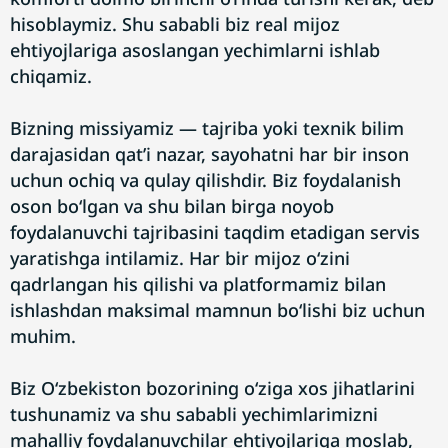
hisoblaymiz. Shu sababli biz real mijoz
ehtiyojlariga asoslangan yechimlarni ishlab
chiqamiz.
Bizning missiyamiz — tajriba yoki texnik bilim
darajasidan qat’i nazar, sayohatni har bir inson
uchun ochiq va qulay qilishdir. Biz foydalanish
oson bo‘lgan va shu bilan birga noyob
foydalanuvchi tajribasini taqdim etadigan servis
yaratishga intilamiz. Har bir mijoz o‘zini
qadrlangan his qilishi va platformamiz bilan
ishlashdan maksimal mamnun bo‘lishi biz uchun
muhim.
Biz O‘zbekiston bozorining o‘ziga xos jihatlarini
tushunamiz va shu sababli yechimlarimizni
mahalliy foydalanuvchilar ehtiyojlariga moslab,