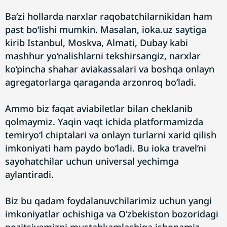
Ba’zi hollarda narxlar raqobatchilarnikidan ham
past bo‘lishi mumkin. Masalan, ioka.uz saytiga
kirib Istanbul, Moskva, Almati, Dubay kabi
mashhur yo‘nalishlarni tekshirsangiz, narxlar
ko‘pincha shahar aviakassalari va boshqa onlayn
agregatorlarga qaraganda arzonroq bo‘ladi.
Ammo biz faqat aviabiletlar bilan cheklanib
qolmaymiz. Yaqin vaqt ichida platformamizda
temiryo‘l chiptalari va onlayn turlarni xarid qilish
imkoniyati ham paydo bo‘ladi. Bu ioka travel’ni
sayohatchilar uchun universal yechimga
aylantiradi.
Biz bu qadam foydalanuvchilarimiz uchun yangi
imkoniyatlar ochishiga va O‘zbekiston bozoridagi