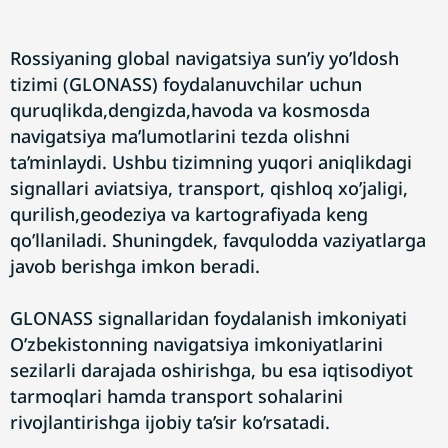
Rossiyaning global navigatsiya sun’iy yo’ldosh
tizimi (GLONASS) foydalanuvchilar uchun
quruqlikda,dengizda,havoda va kosmosda
navigatsiya ma’lumotlarini tezda olishni
ta’minlaydi. Ushbu tizimning yuqori aniqlikdagi
signallari aviatsiya, transport, qishloq xo’jaligi,
qurilish,geodeziya va kartografiyada keng
qo’llaniladi. Shuningdek, favqulodda vaziyatlarga
javob berishga imkon beradi.
GLONASS signallaridan foydalanish imkoniyati
O’zbekistonning navigatsiya imkoniyatlarini
sezilarli darajada oshirishga, bu esa iqtisodiyot
tarmoqlari hamda transport sohalarini
rivojlantirishga ijobiy ta’sir ko’rsatadi.