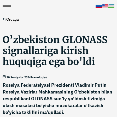
Orqaga
O’zbekiston GLONASS
signallariga kirish
huquqiga ega bo'ldi
20 Sentyabr 2024
Texnologiya
Rossiya Federatsiyasi Prezidenti Vladimir Putin
Rossiya Vazirlar Mahkamasining O'zbekiston bilan
respublikani GLONASS sun’iy yo'ldosh tizimiga
ulash masalasi bo’yicha muzokaralar o’tkazish
bo’yicha taklifini ma’qulladi.