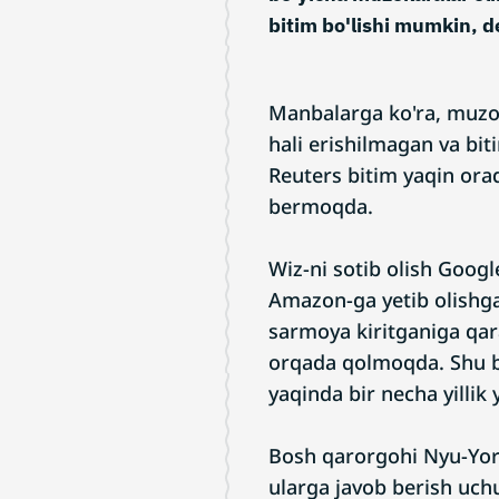
bitim bo'lishi mumkin, 
Manbalarga ko'ra, muzo
hali erishilmagan va bi
Reuters bitim yaqin ora
bermoqda.
Wiz-ni sotib olish Googl
Amazon-ga yetib olishga
sarmoya kiritganiga qa
orqada qolmoqda. Shu bi
yaqinda bir necha yillik 
Bosh qarorgohi Nyu-York
ularga javob berish uch