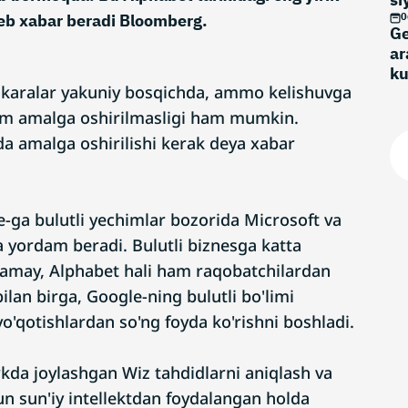
deb xabar beradi Bloomberg.
0
Ge
ar
k
karalar yakuniy bosqichda, ammo kelishuvga
tim amalga oshirilmasligi ham mumkin.
da amalga oshirilishi kerak deya xabar
e-ga bulutli yechimlar bozorida Microsoft va
 yordam beradi. Bulutli biznesga katta
ramay, Alphabet hali ham raqobatchilardan
lan birga, Google-ning bulutli bo'limi
yo'qotishlardan so'ng foyda ko'rishni boshladi.
da joylashgan Wiz tahdidlarni aniqlash va
un sun'iy intellektdan foydalangan holda