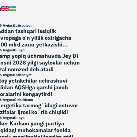
6 Avgust
Iqtisodiyot
ddan tashqari issiqlik
vropaga o‘n yillik oxirigacha
00 mlrd zarar yetkazishi
umkin
6 Avgust
Dunyo
amp yopiq uchrashuvda Jey Di
nsni 2028 yilgi saylovlar uchun
zal nomzod deb atadi
6 Avgust
Iqtisodiyot
toy yetakchilar uchrashuvi
didan AQSHga qarshi javob
oralarini kengaytirdi
6 Avgust
O'zbekiston
ergetika tarmogʻidagi ustuvor
zifalar ijrosi koʻrib chiqildi
6 Avgust
Dunyo
ker Karlson yangi partiya
qidagi muhokamalar fonida
yosiy manifestini taqdim etdi