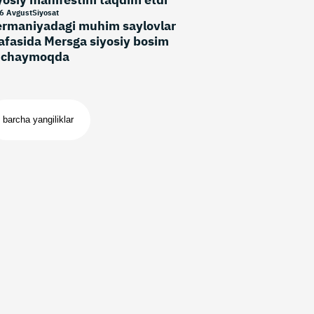
6 Avgust
Siyosat
rmaniyadagi muhim saylovlar
afasida Mersga siyosiy bosim
uchaymoqda
barcha yangiliklar