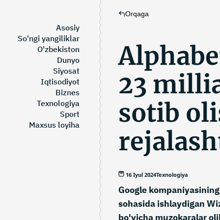
Orqaga
Asosiy
So'ngi yangiliklar
Alphabet
O'zbekiston
Dunyo
Siyosat
23 milli
Iqtisodiyot
Biznes
sotib ol
Texnologiya
Sport
Maxsus loyiha
rejalas
16 Iyul 2024
Texnologiya
Google kompaniyasining 
sohasida ishlaydigan Wiz 
bo'yicha muzokaralar oli