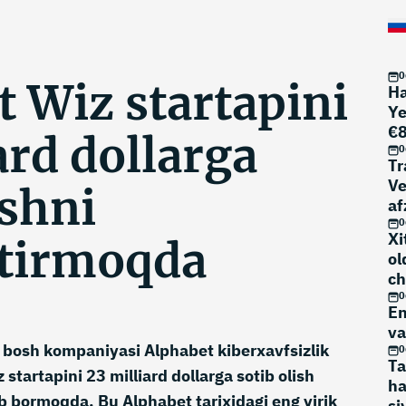
0
 Wiz startapini
Ha
Ye
€8
ard dollarga
m
0
Tr
Ve
ishni
af
0
Xi
htirmoqda
ol
ch
0
En
va
bosh kompaniyasi Alphabet kiberxavfsizlik
0
Ta
startapini 23 milliard dollarga sotib olish
ha
b bormoqda. Bu Alphabet tarixidagi eng yirik
si