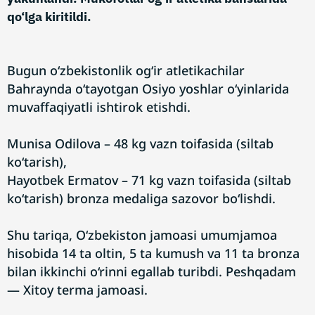
qo‘lga kiritildi.
Bugun o‘zbekistonlik og‘ir atletikachilar
Bahraynda o‘tayotgan Osiyo yoshlar o‘yinlarida
muvaffaqiyatli ishtirok etishdi.
Munisa Odilova – 48 kg vazn toifasida (siltab
ko‘tarish),
Hayotbek Ermatov – 71 kg vazn toifasida (siltab
ko‘tarish) bronza medaliga sazovor bo‘lishdi.
Shu tariqa, O‘zbekiston jamoasi umumjamoa
hisobida 14 ta oltin, 5 ta kumush va 11 ta bronza
bilan ikkinchi o‘rinni egallab turibdi. Peshqadam
— Xitoy terma jamoasi.