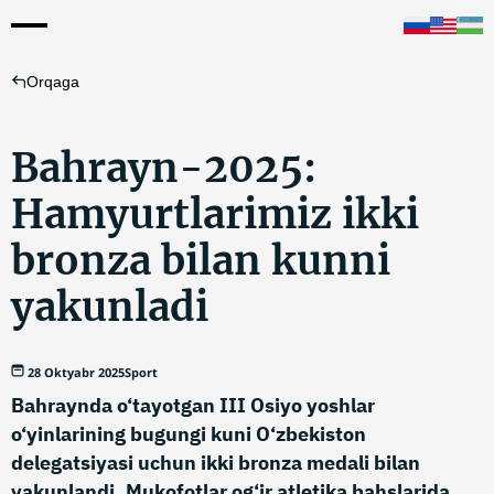
Orqaga
Bahrayn-2025:
Hamyurtlarimiz ikki
bronza bilan kunni
yakunladi
28 Oktyabr 2025
Sport
Bahraynda o‘tayotgan III Osiyo yoshlar
o‘yinlarining bugungi kuni O‘zbekiston
delegatsiyasi uchun ikki bronza medali bilan
yakunlandi. Mukofotlar og‘ir atletika bahslarida