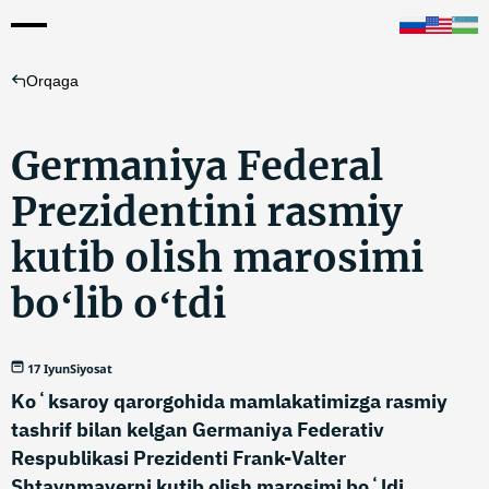
Orqaga
Germaniya Federal
Prezidentini rasmiy
kutib olish marosimi
boʻlib oʻtdi
17 Iyun
Siyosat
Koʻksaroy qarorgohida mamlakatimizga rasmiy
tashrif bilan kelgan Germaniya Federativ
Respublikasi Prezidenti Frank-Valter
Shtaynmayerni kutib olish marosimi boʻldi.