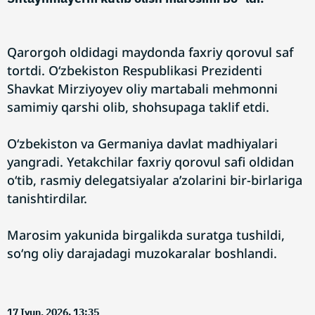
Qarorgoh oldidagi maydonda faxriy qorovul saf
tortdi. Oʻzbekiston Respublikasi Prezidenti
Shavkat Mirziyoyev oliy martabali mehmonni
samimiy qarshi olib, shohsupaga taklif etdi.
Oʻzbekiston va Germaniya davlat madhiyalari
yangradi. Yetakchilar faxriy qorovul safi oldidan
oʻtib, rasmiy delegatsiyalar aʼzolarini bir-birlariga
tanishtirdilar.
Marosim yakunida birgalikda suratga tushildi,
soʻng oliy darajadagi muzokaralar boshlandi.
17 Iyun, 2026. 13:35