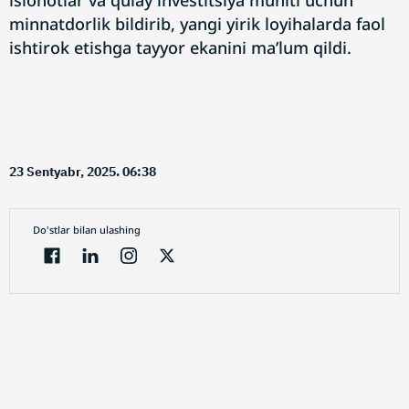
islohotlar va qulay investitsiya muhiti uchun
minnatdorlik bildirib, yangi yirik loyihalarda faol
ishtirok etishga tayyor ekanini ma’lum qildi.
23 Sentyabr, 2025. 06:38
Do'stlar bilan ulashing