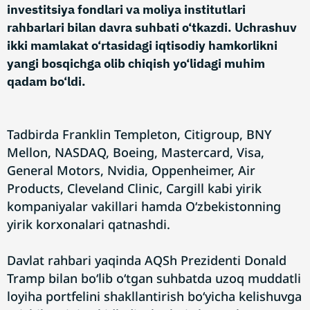
investitsiya fondlari va moliya institutlari
rahbarlari bilan davra suhbati o‘tkazdi. Uchrashuv
ikki mamlakat o‘rtasidagi iqtisodiy hamkorlikni
yangi bosqichga olib chiqish yo‘lidagi muhim
qadam bo‘ldi.
Tadbirda Franklin Templeton, Citigroup, BNY
Mellon, NASDAQ, Boeing, Mastercard, Visa,
General Motors, Nvidia, Oppenheimer, Air
Products, Cleveland Clinic, Cargill kabi yirik
kompaniyalar vakillari hamda O‘zbekistonning
yirik korxonalari qatnashdi.
Davlat rahbari yaqinda AQSh Prezidenti Donald
Tramp bilan bo‘lib o‘tgan suhbatda uzoq muddatli
loyiha portfelini shakllantirish bo‘yicha kelishuvga