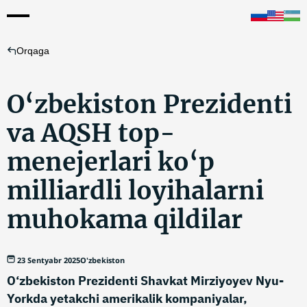
Orqaga
O‘zbekiston Prezidenti
va AQSH top-
menejerlari ko‘p
milliardli loyihalarni
muhokama qildilar
23 Sentyabr 2025
O'zbekiston
O‘zbekiston Prezidenti Shavkat Mirziyoyev Nyu-
Yorkda yetakchi amerikalik kompaniyalar,