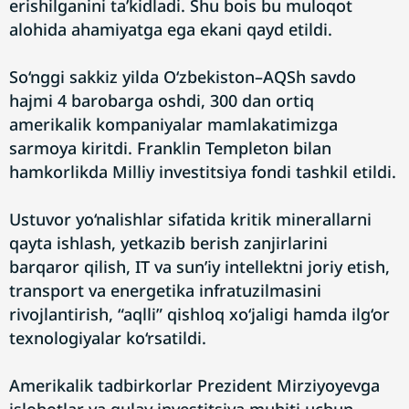
erishilganini ta’kidladi. Shu bois bu muloqot
alohida ahamiyatga ega ekani qayd etildi.
So‘nggi sakkiz yilda O‘zbekiston–AQSh savdo
hajmi 4 barobarga oshdi, 300 dan ortiq
amerikalik kompaniyalar mamlakatimizga
sarmoya kiritdi. Franklin Templeton bilan
hamkorlikda Milliy investitsiya fondi tashkil etildi.
Ustuvor yo‘nalishlar sifatida kritik minerallarni
qayta ishlash, yetkazib berish zanjirlarini
barqaror qilish, IT va sun’iy intellektni joriy etish,
transport va energetika infratuzilmasini
rivojlantirish, “aqlli” qishloq xo‘jaligi hamda ilg‘or
texnologiyalar ko‘rsatildi.
Amerikalik tadbirkorlar Prezident Mirziyoyevga