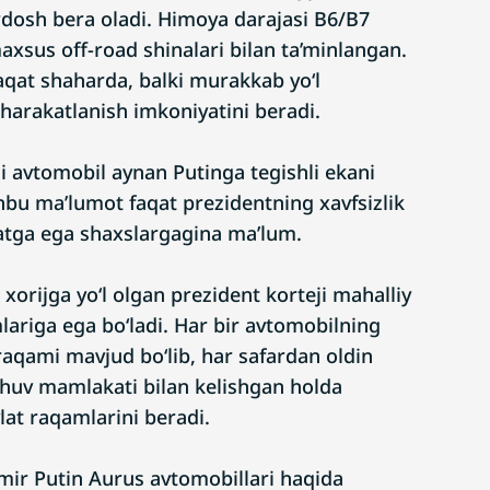
ardosh bera oladi. Himoya darajasi B6/B7
axsus off-road shinalari bilan ta’minlangan.
qat shaharda, balki murakkab yo‘l
harakatlanish imkoniyatini beradi.
i avtomobil aynan Putinga tegishli ekani
hbu ma’lumot faqat prezidentning xavfsizlik
atga ega shaxslargagina ma’lum.
orijga yo‘l olgan prezident korteji mahalliy
lariga ega bo‘ladi. Har bir avtomobilning
aqami mavjud bo‘lib, har safardan oldin
huv mamlakati bilan kelishgan holda
at raqamlarini beradi.
imir Putin Aurus avtomobillari haqida