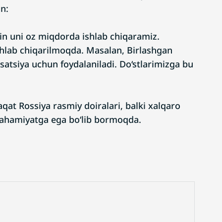
an:
in uni oz miqdorda ishlab chiqaramiz.
shlab chiqarilmoqda. Masalan, Birlashgan
satsiya uchun foydalaniladi. Do‘stlarimizga bu
qat Rossiya rasmiy doiralari, balki xalqaro
ahamiyatga ega bo‘lib bormoqda.