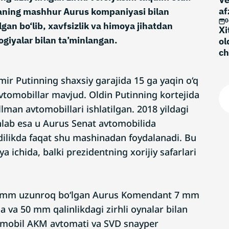
af
aning mashhur Aurus kompaniyasi bilan
0
gan bo‘lib, xavfsizlik va himoya jihatdan
Xi
ogiyalar bilan ta’minlangan.
ol
ch
mir Putinning shaxsiy garajida 15 ga yaqin o‘q
tomobillar mavjud. Oldin Putinning kortejida
man avtomobillari ishlatilgan. 2018 yildagi
lab esa u Aurus Senat avtomobilida
ilikda faqat shu mashinadan foydalanadi. Bu
a ichida, balki prezidentning xorijiy safarlari
 mm uzunroq bo‘lgan Aurus Komendant 7 mm
la va 50 mm qalinlikdagi zirhli oynalar bilan
omobil AKM avtomati va SVD snayper