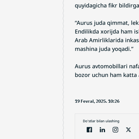
quyidagicha fikr bildirg
“Aurus juda qimmat, lek
Endilikda xorijda ham i
Arab Amirliklarida inkas
mashina juda yoqadi.”
Aurus avtomobillari nafa
bozor uchun ham katta 
19 Fevral, 2025. 10:26
Do'stlar bilan ulashing