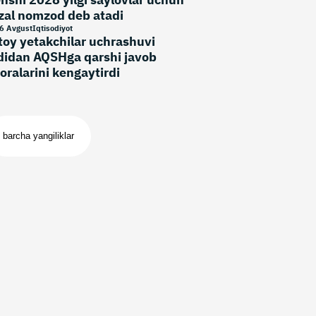
zal nomzod deb atadi
6 Avgust
Iqtisodiyot
toy yetakchilar uchrashuvi
didan AQSHga qarshi javob
oralarini kengaytirdi
barcha yangiliklar