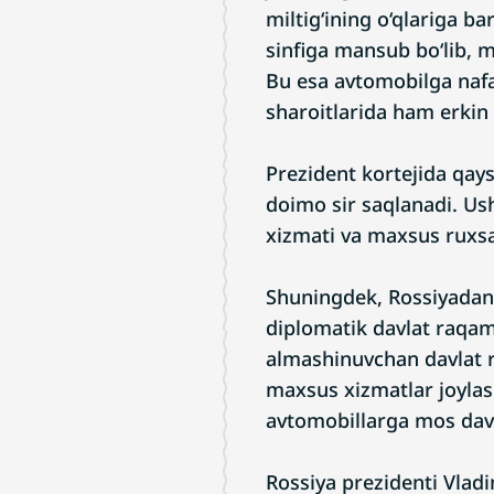
miltig‘ining o‘qlariga b
sinfiga mansub bo‘lib, m
Bu esa avtomobilga nafa
sharoitlarida ham erkin 
Prezident kortejida qays
doimo sir saqlanadi. Us
xizmati va maxsus ruxs
Shuningdek, Rossiyadan x
diplomatik davlat raqam
almashinuvchan davlat r
maxsus xizmatlar joylas
avtomobillarga mos davl
Rossiya prezidenti Vlad