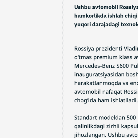
Ushbu avtomobil Rossiy
hamkorlikda ishlab chiqil
yuqori darajadagi texnol
Rossiya prezidenti Vladi
o‘tmas premium klass av
Mercedes-Benz S600 Pull
inauguratsiyasidan bosh
harakatlanmoqda va end
avtomobil nafaqat Rossiy
chog‘ida ham ishlatiladi.
Standart modeldan 500
qalinlikdagi zirhli kapsu
jihozlangan. Ushbu avt