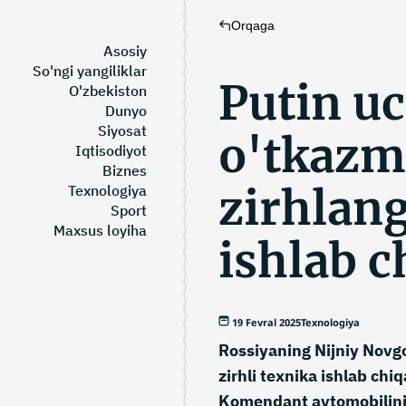
Orqaga
Asosiy
So'ngi yangiliklar
Putin u
O'zbekiston
Dunyo
Siyosat
o'tkazm
Iqtisodiyot
Biznes
zirhlan
Texnologiya
Sport
Maxsus loyiha
ishlab c
19 Fevral 2025
Texnologiya
Rossiyaning Nijniy Novg
zirhli texnika ishlab chi
Komendant avtomobilining