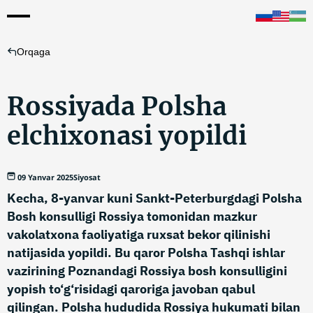
Orqaga
Rossiyada Polsha
elchixonasi yopildi
09 Yanvar 2025
Siyosat
Kecha, 8-yanvar kuni Sankt-Peterburgdagi Polsha
Bosh konsulligi Rossiya tomonidan mazkur
vakolatxona faoliyatiga ruxsat bekor qilinishi
natijasida yopildi. Bu qaror Polsha Tashqi ishlar
vazirining Poznandagi Rossiya bosh konsulligini
yopish to‘g‘risidagi qaroriga javoban qabul
qilingan. Polsha hududida Rossiya hukumati bilan