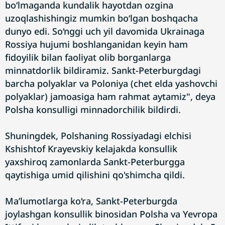
bo‘lmaganda kundalik hayotdan ozgina
uzoqlashishingiz mumkin bo‘lgan boshqacha
dunyo edi. So‘nggi uch yil davomida Ukrainaga
Rossiya hujumi boshlanganidan keyin ham
fidoyilik bilan faoliyat olib borganlarga
minnatdorlik bildiramiz. Sankt-Peterburgdagi
barcha polyaklar va Poloniya (chet elda yashovchi
polyaklar) jamoasiga ham rahmat aytamiz", deya
Polsha konsulligi minnadorchilik bildirdi.
Shuningdek, Polshaning Rossiyadagi elchisi
Kshishtof Krayevskiy kelajakda konsullik
yaxshiroq zamonlarda Sankt-Peterburgga
qaytishiga umid qilishini qo'shimcha qildi.
Ma’lumotlarga ko‘ra, Sankt-Peterburgda
joylashgan konsullik binosidan Polsha va Yevropa