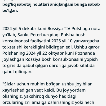
bog‘liq sabotaj holatlari aniqlangani bunga sabab
bo‘lgan.
2024 yil 5 dekabr kuni Rossiya TIV Polshaga nota
yo‘llab, Sankt-Peterburgdagi Polsha bosh
konsulxonasi faoliyatini 2025 yil 10 yanvargacha
to‘xtatishi kerakligini bildirgan edi. Ushbu qaror
Polshaning 2024 yil 22 oktyabr kuni Poznanda
joylashgan Rossiya bosh konsulxonasini yopish
to‘g‘risida qabul qilgan qaroriga javob sifatida
qabul qilingan.
"Sizlar uchun muhim bo‘lgan ushbu joy bilan
xayrlashadigan vaqt keldi. Bu joy yordam
olishingiz, yaxshiroq dunyo haqidagi
orzularingizni amalga oshirishingiz yoki hech