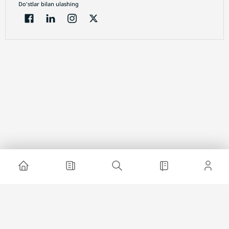
Do'stlar bilan ulashing
Electron jurnal
Loyiha haqida
Saytda reklama
Biz bilan bog'lanish