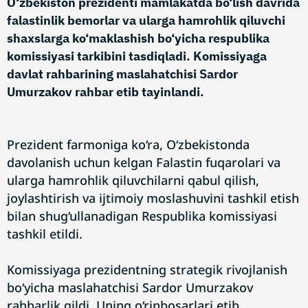
O‘zbekiston prezidenti mamlakatda bo‘lish davrida
falastinlik bemorlar va ularga hamrohlik qiluvchi
shaxslarga ko‘maklashish bo‘yicha respublika
komissiyasi tarkibini tasdiqladi. Komissiyaga
davlat rahbarining maslahatchisi Sardor
Umurzаkov rahbar etib tayinlandi.
Prezident farmoniga ko‘ra, O‘zbekistonda
davolanish uchun kelgan Falastin fuqarolari va
ularga hamrohlik qiluvchilarni qabul qilish,
joylashtirish va ijtimoiy moslashuvini tashkil etish
bilan shug‘ullanadigan Respublika komissiyasi
tashkil etildi.
Komissiyaga prezidentning strategik rivojlanish
bo‘yicha maslahatchisi Sardor Umurzаkov
rahbarlik qildi. Uning o‘rinbosarlari etib