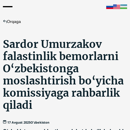
Orqaga
Sardor Umurzаkov
falastinlik bemorlarni
O‘zbekistonga
moslashtirish bo‘yicha
komissiyaga rahbarlik
qiladi
17 Avgust 2025
O'zbekiston