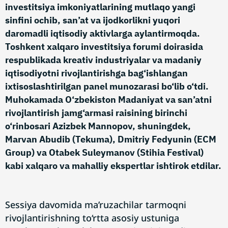
investitsiya imkoniyatlarining mutlaqo yangi
sinfini ochib, san’at va ijodkorlikni yuqori
daromadli iqtisodiy aktivlarga aylantirmoqda.
Toshkent xalqaro investitsiya forumi doirasida
respublikada kreativ industriyalar va madaniy
iqtisodiyotni rivojlantirishga bag‘ishlangan
ixtisoslashtirilgan panel munozarasi bo‘lib o‘tdi.
Muhokamada O‘zbekiston Madaniyat va san’atni
rivojlantirish jamg‘armasi raisining birinchi
o‘rinbosari Azizbek Mannopov, shuningdek,
Marvan Abudib (Tekuma), Dmitriy Fedyunin (ECM
Group) va Otabek Suleymanov (Stihia Festival)
kabi xalqaro va mahalliy ekspertlar ishtirok etdilar.
Sessiya davomida ma’ruzachilar tarmoqni
rivojlantirishning to‘rtta asosiy ustuniga