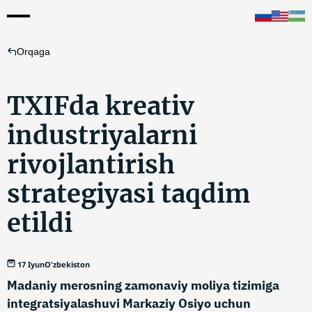
Orqaga
TXIFda kreativ
industriyalarni
rivojlantirish
strategiyasi taqdim
etildi
17 Iyun
O'zbekiston
Madaniy merosning zamonaviy moliya tizimiga
integratsiyalashuvi Markaziy Osiyo uchun