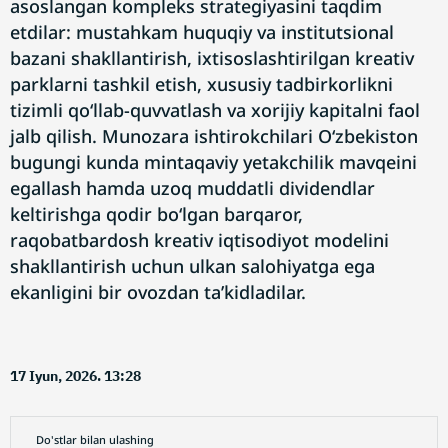
asoslangan kompleks strategiyasini taqdim
etdilar: mustahkam huquqiy va institutsional
bazani shakllantirish, ixtisoslashtirilgan kreativ
parklarni tashkil etish, xususiy tadbirkorlikni
tizimli qo‘llab-quvvatlash va xorijiy kapitalni faol
jalb qilish. Munozara ishtirokchilari O‘zbekiston
bugungi kunda mintaqaviy yetakchilik mavqeini
egallash hamda uzoq muddatli dividendlar
keltirishga qodir bo‘lgan barqaror,
raqobatbardosh kreativ iqtisodiyot modelini
shakllantirish uchun ulkan salohiyatga ega
ekanligini bir ovozdan ta’kidladilar.
17 Iyun, 2026. 13:28
Do'stlar bilan ulashing