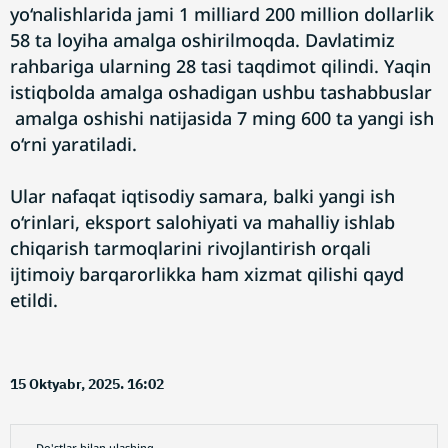
yo‘nalishlarida jami 1 milliard 200 million dollarlik
58 ta loyiha amalga oshirilmoqda. Davlatimiz
rahbariga ularning 28 tasi taqdimot qilindi. Yaqin
istiqbolda amalga oshadigan ushbu tashabbuslar
amalga oshishi natijasida 7 ming 600 ta yangi ish
o‘rni yaratiladi.
Ular nafaqat iqtisodiy samara, balki yangi ish
o‘rinlari, eksport salohiyati va mahalliy ishlab
chiqarish tarmoqlarini rivojlantirish orqali
ijtimoiy barqarorlikka ham xizmat qilishi qayd
etildi.
15 Oktyabr, 2025. 16:02
Do'stlar bilan ulashing