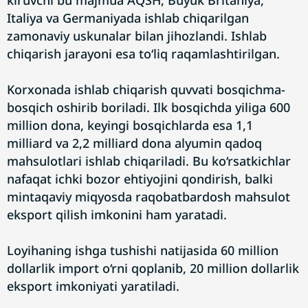
kiruvchi bu majmua AQSH, Buyuk Britaniya,
Italiya va Germaniyada ishlab chiqarilgan
zamonaviy uskunalar bilan jihozlandi. Ishlab
chiqarish jarayoni esa to‘liq raqamlashtirilgan.
Korxonada ishlab chiqarish quvvati bosqichma-
bosqich oshirib boriladi. Ilk bosqichda yiliga 600
million dona, keyingi bosqichlarda esa 1,1
milliard va 2,2 milliard dona alyumin qadoq
mahsulotlari ishlab chiqariladi. Bu ko‘rsatkichlar
nafaqat ichki bozor ehtiyojini qondirish, balki
mintaqaviy miqyosda raqobatbardosh mahsulot
eksport qilish imkonini ham yaratadi.
Loyihaning ishga tushishi natijasida 60 million
dollarlik import o‘rni qoplanib, 20 million dollarlik
eksport imkoniyati yaratiladi.