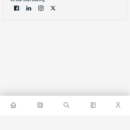
Electron jurnal
Loyiha haqida
Saytda reklama