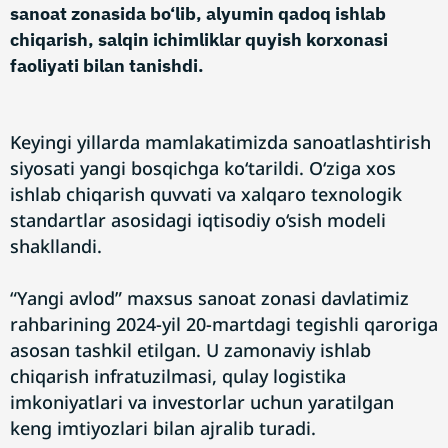
sanoat zonasida bo‘lib, alyumin qadoq ishlab
chiqarish, salqin ichimliklar quyish korxonasi
faoliyati bilan tanishdi.
Keyingi yillarda mamlakatimizda sanoatlashtirish
siyosati yangi bosqichga ko‘tarildi. O‘ziga xos
ishlab chiqarish quvvati va xalqaro texnologik
standartlar asosidagi iqtisodiy o‘sish modeli
shakllandi.
“Yangi avlod” maxsus sanoat zonasi davlatimiz
rahbarining 2024-yil 20-martdagi tegishli qaroriga
asosan tashkil etilgan. U zamonaviy ishlab
chiqarish infratuzilmasi, qulay logistika
imkoniyatlari va investorlar uchun yaratilgan
keng imtiyozlari bilan ajralib turadi.