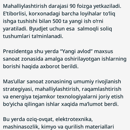
Mahalliylashtirish darajasi 90 foizga yetkaziladi.
E’tiborlisi, korxonadagi barcha loyihalar to‘liq
ishga tushishi bilan 500 ta yangi ish o‘rni
yaratiladi. Byudjet uchun esa salmoqli soliq
tushumlari ta’minlanadi.
Prezidentga shu yerda “Yangi avlod” maxsus
sanoat zonasida amalga oshirilayotgan ishlarning
borishi haqida axborot berildi.
Mas’ullar sanoat zonasining umumiy rivojlanish
strategiyasi, mahalliylashtirish, raqamlashtirish
va energiya tejamkor texnologiyalarni joriy etish
bo‘yicha qilingan ishlar xaqida ma’lumot berdi.
Bu yerda oziq-ovqat, elektrotexnika,
mashinasozlik, kimyo va qurilish materiallari