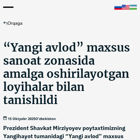
Orqaga
“Yangi avlod” maxsus
sanoat zonasida
amalga oshirilayotgan
loyihalar bilan
tanishildi
15 Oktyabr 2025
O'zbekiston
Prezident Shavkat Mirziyoyev poytaxtimizning
Yangihayot tumanidagi “Yangi avlod” maxsus