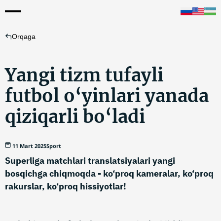
Orqaga
Yangi tizm tufayli
futbol o‘yinlari yanada
qiziqarli bo‘ladi
11 Mart 2025
Sport
Superliga matchlari translatsiyalari yangi
bosqichga chiqmoqda - ko‘proq kameralar, ko‘proq
rakurslar, ko‘proq hissiyotlar!