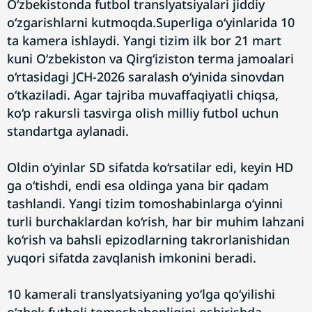
O‘zbekistonda futbol translyatsiyalari jiddiy
o‘zgarishlarni kutmoqda.Superliga o‘yinlarida 10
ta kamera ishlaydi. Yangi tizim ilk bor 21 mart
kuni O‘zbekiston va Qirg‘iziston terma jamoalari
o‘rtasidagi JCH-2026 saralash o‘yinida sinovdan
o‘tkaziladi. Agar tajriba muvaffaqiyatli chiqsa,
ko‘p rakursli tasvirga olish milliy futbol uchun
standartga aylanadi.
Oldin o‘yinlar SD sifatda ko‘rsatilar edi, keyin HD
ga o‘tishdi, endi esa oldinga yana bir qadam
tashlandi. Yangi tizim tomoshabinlarga o‘yinni
turli burchaklardan ko‘rish, har bir muhim lahzani
ko‘rish va bahsli epizodlarning takrorlanishidan
yuqori sifatda zavqlanish imkonini beradi.
10 kamerali translyatsiyaning yo‘lga qo‘yilishi