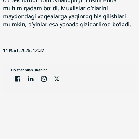
o‘zbek futboli tomoshabopligini oshirishda
muhim qadam bo‘ldi. Muxlislar o‘zlarini
maydondagi voqealarga yaqinroq his qilishlari
mumkin, o‘yinlar esa yanada qiziqarliroq bo‘ladi.
11 Mart, 2025. 12:32
Do'stlar bilan ulashing