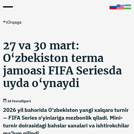
Orqaga
27 va 30 mart:
O‘zbekiston terma
jamoasi FIFA Seriesda
uyda o‘ynaydi
24 Fevral
Sport
2026 yil bahorida O‘zbekiston yangi xalqaro turnir
— FIFA Series o‘yinlariga mezbonlik qiladi. Mini-
turnir doirasidagi bahslar sanalari va ishtirokchilar
ma’lum qilindi.