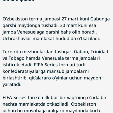
O‘zbekiston terma jamoasi 27 mart kuni Gabonga
qarshi maydonga tushadi. 30 mart kuni esa
jamoa Venesuelaga qarshi bahs olib boradi.
Uchrashuvlar mamlakat hududida o‘tkaziladi.
Turnirda mezbonlardan tashqari Gabon, Trinidad
va Tobago hamda Venesuela terma jamoalari
ishtirok etadi. FIFA Series formati turli
konfederatsiyalarga mansub jamoalarni
birlashtirib, qit’alararo o‘yinlar uchun maydon
yaratadi.
FIFA Series tarixda ilk bor bir vaqtning o‘zida bir
nechta mamlakatda o‘tkaziladi. O‘zbekiston
uchun bu musobaqa xalqaro maydonda kuch