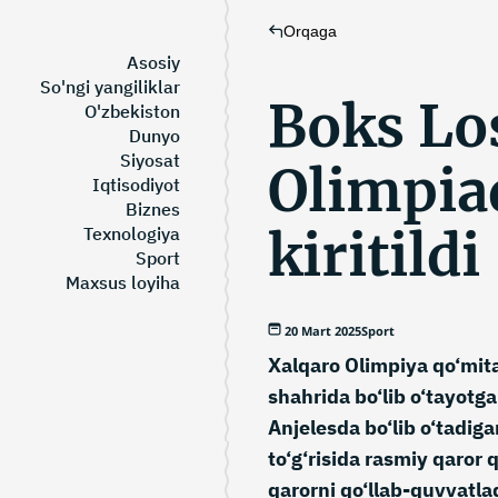
Orqaga
Asosiy
So'ngi yangiliklar
Boks Lo
O'zbekiston
Dunyo
Siyosat
Olimpia
Iqtisodiyot
Biznes
kiritildi
Texnologiya
Sport
Maxsus loyiha
20 Mart 2025
Sport
Xalqaro Olimpiya qo‘mit
shahrida bo‘lib o‘tayotg
Anjelesda bo‘lib o‘tadiga
to‘g‘risida rasmiy qaror 
qarorni qo‘llab-quvvatla