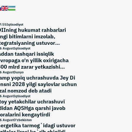
7
:
55
Iqtisodiyot
IIning hukumat rahbarlari
ngi bitimlarni imzolab,
tegratsiyaning ustuvor
‘nalishlarini belgiladi
6 Avgust
Iqtisodiyot
ddan tashqari issiqlik
vropaga o‘n yillik oxirigacha
00 mlrd zarar yetkazishi
umkin
6 Avgust
Dunyo
amp yopiq uchrashuvda Jey Di
nsni 2028 yilgi saylovlar uchun
zal nomzod deb atadi
6 Avgust
Iqtisodiyot
toy yetakchilar uchrashuvi
didan AQSHga qarshi javob
oralarini kengaytirdi
6 Avgust
O'zbekiston
ergetika tarmogʻidagi ustuvor
zifalar ijrosi koʻrib chiqildi