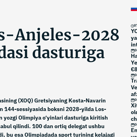
0
s-Anjeles-2028
YO
ya
in
dasi dasturiga
yo
0
Ha
Ye
€8
m
0
Tr
Ve
af
asining (XOQ) Gretsiyaning Kosta-Navarin
0
Xi
an 144-sessiyasida boksni 2028-yilda Los-
ol
n yozgi Olimpiya o‘yinlari dasturiga kiritish
ch
0
qabul qilindi. 100 dan ortiq delegat ushbu
En
di, bu esa Olimpiadada sport turining kelajagi
va