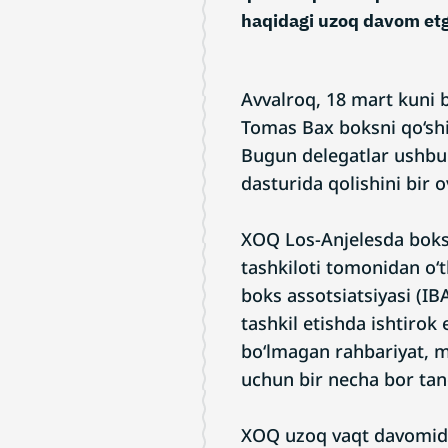
haqidagi uzoq davom etg
Avvalroq, 18 mart kuni 
Tomas Bax boksni qo‘shi
Bugun delegatlar ushbu 
dasturida qolishini bir 
XOQ Los-Anjelesda boks
tashkiloti tomonidan o‘t
boks assotsiatsiyasi (I
tashkil etishda ishtirok
bo‘lmagan rahbariyat, mo
uchun bir necha bor tan
XOQ uzoq vaqt davomida