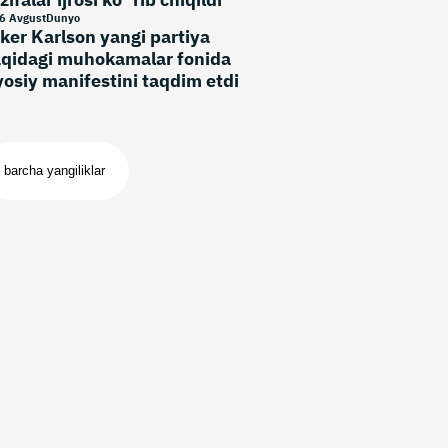
6 Avgust
Dunyo
ker Karlson yangi partiya
qidagi muhokamalar fonida
yosiy manifestini taqdim etdi
barcha yangiliklar