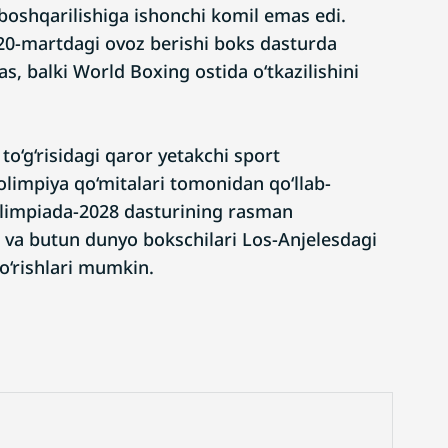
 boshqarilishiga ishonchi komil emas edi.
 20-martdagi ovoz berishi boks dasturda
, balki World Boxing ostida o‘tkazilishini
to‘g‘risidagi qaror yetakchi sport
 olimpiya qo‘mitalari tomonidan qo‘llab-
Olimpiada-2028 dasturining rasman
i va butun dunyo bokschilari Los-Anjelesdagi
ko‘rishlari mumkin.