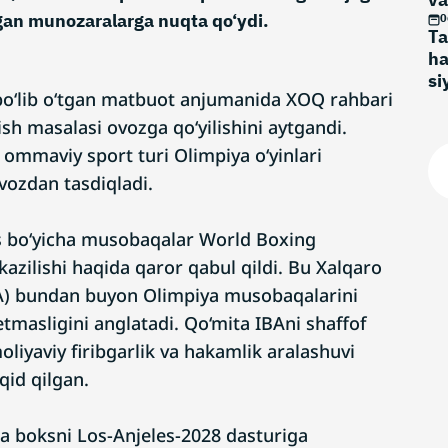
an munozaralarga nuqta qo‘ydi.
0
Ta
ha
si
bo‘lib o‘tgan matbuot anjumanida XOQ rahbari
sh masalasi ovozga qo‘yilishini aytgandi.
ommaviy sport turi Olimpiya o‘yinlari
ovozdan tasdiqladi.
 bo‘yicha musobaqalar World Boxing
kazilishi haqida qaror qabul qildi. Bu Xalqaro
BA) bundan buyon Olimpiya musobaqalarini
 etmasligini anglatadi. Qo‘mita IBAni shaffof
liyaviy firibgarlik va hakamlik aralashuvi
qid qilgan.
 boksni Los-Anjeles-2028 dasturiga