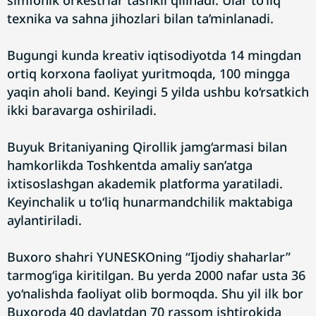
simfonik orkestrlar tashkil qilinadi. Ular to‘liq
texnika va sahna jihozlari bilan ta’minlanadi.
Bugungi kunda kreativ iqtisodiyotda 14 mingdan
ortiq korxona faoliyat yuritmoqda, 100 mingga
yaqin aholi band. Keyingi 5 yilda ushbu ko‘rsatkich
ikki baravarga oshiriladi.
Buyuk Britaniyaning Qirollik jamg‘armasi bilan
hamkorlikda Toshkentda amaliy san’atga
ixtisoslashgan akademik platforma yaratiladi.
Keyinchalik u to‘liq hunarmandchilik maktabiga
aylantiriladi.
Buxoro shahri YUNESKOning “Ijodiy shaharlar”
tarmog‘iga kiritilgan. Bu yerda 2000 nafar usta 36
yo‘nalishda faoliyat olib bormoqda. Shu yil ilk bor
Buxoroda 40 davlatdan 70 rassom ishtirokida