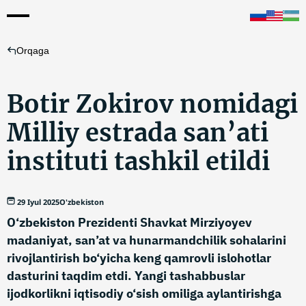
Orqaga
Botir Zokirov nomidagi
Milliy estrada san’ati
instituti tashkil etildi
29 Iyul 2025
O'zbekiston
O‘zbekiston Prezidenti Shavkat Mirziyoyev
madaniyat, san’at va hunarmandchilik sohalarini
rivojlantirish bo‘yicha keng qamrovli islohotlar
dasturini taqdim etdi. Yangi tashabbuslar
ijodkorlikni iqtisodiy o‘sish omiliga aylantirishga