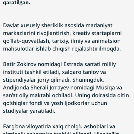
qaratilgan.
Davlat xususiy sheriklik asosida madaniyat
markazlarini rivojlantirish, kreativ startaplarni
qo‘llab-quvvatlash, tarixiy, ilmiy va animatsion
mahsulotlar ishlab chiqish rejalashtirilmoqda.
Batir Zokirov nomidagi Estrada san’ati milliy
instituti tashkil etiladi, xalqaro tanlov va
stipendiyalar joriy qilinadi. Shuningdek,
Andijonda Sherali Jo‘rayev nomidagi Musiqa va
san’at oliy maktabi ochiladi. Uning doirasida oltin
qo‘shiqlar fondi va yosh ijodkorlar uchun
studiyalar yaratiladi.
Farg‘ona viloyatida xalq cholg‘u asboblari va