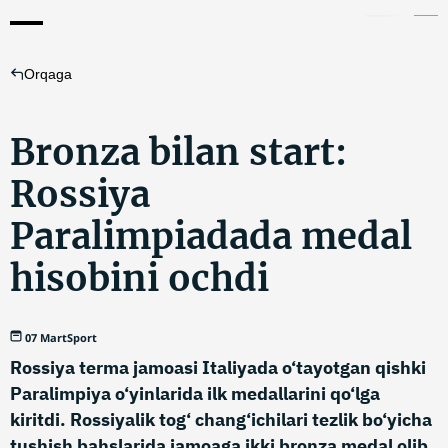
Orqaga
Bronza bilan start:
Rossiya
Paralimpiadada medal
hisobini ochdi
07 Mart
Sport
Rossiya terma jamoasi Italiyada o‘tayotgan qishki
Paralimpiya o‘yinlarida ilk medallarini qo‘lga
kiritdi. Rossiyalik tog‘ chang‘ichilari tezlik bo‘yicha
tushish bahslarida jamoaga ikki bronza medal olib