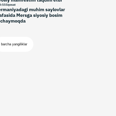
0
:
55
Siyosat
rmaniyadagi muhim saylovlar
afasida Mersga siyosiy bosim
uchaymoqda
barcha yangiliklar