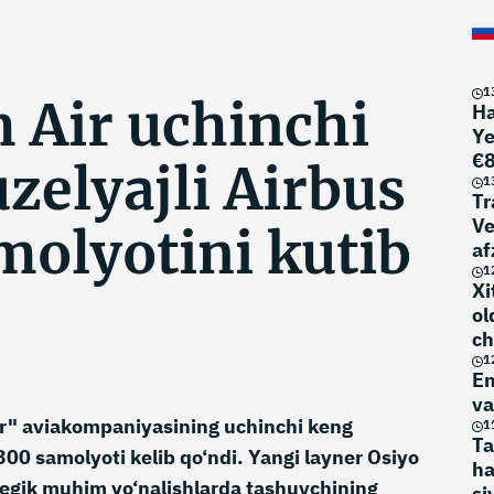
1
 Air uchinchi
Ha
Ye
€8
zelyajli Airbus
m
1
Tr
Ve
molyotini kutib
af
1
Xi
ol
ch
1
En
va
r" aviakompaniyasining uchinchi keng
1
Ta
300 samolyoti kelib qo‘ndi. Yangi layner Osiyo
ha
tegik muhim yo‘nalishlarda tashuvchining
si