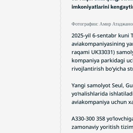
imkoniyatlarini kengayti
Фотографии: Амир Атаджано
2025-yil 6-sentabr kuni
aviakompaniyasining yan
raqami UK33031) samolyo
kompaniya parkidagi uch
rivojlantirish bo‘yicha 
Yangi samolyot Seul, Gu
yo‘nalishlarida ishlatilad
aviakompaniya uchun xa
A330-300 358 yo‘lovchiga
zamonaviy yoritish tizi