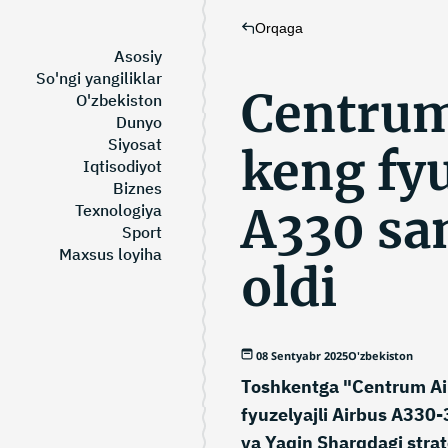
Orqaga
Asosiy
So'ngi yangiliklar
Centrum
O'zbekiston
Dunyo
Siyosat
keng fyu
Iqtisodiyot
Biznes
A330 sa
Texnologiya
Sport
Maxsus loyiha
oldi
08 Sentyabr 2025
O'zbekiston
Toshkentga "Centrum Ai
fyuzelyajli Airbus A330-
va Yaqin Sharqdagi stra