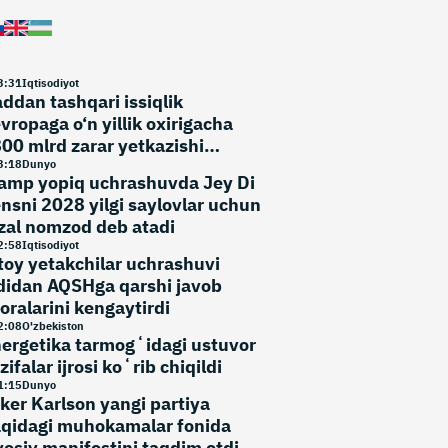
3
:
31
Iqtisodiyot
ddan tashqari issiqlik
vropaga o‘n yillik oxirigacha
00 mlrd zarar yetkazishi
umkin
3
:
18
Dunyo
amp yopiq uchrashuvda Jey Di
nsni 2028 yilgi saylovlar uchun
zal nomzod deb atadi
2
:
58
Iqtisodiyot
toy yetakchilar uchrashuvi
didan AQSHga qarshi javob
oralarini kengaytirdi
2
:
08
O'zbekiston
ergetika tarmogʻidagi ustuvor
zifalar ijrosi koʻrib chiqildi
1
:
15
Dunyo
ker Karlson yangi partiya
qidagi muhokamalar fonida
yosiy manifestini taqdim etdi