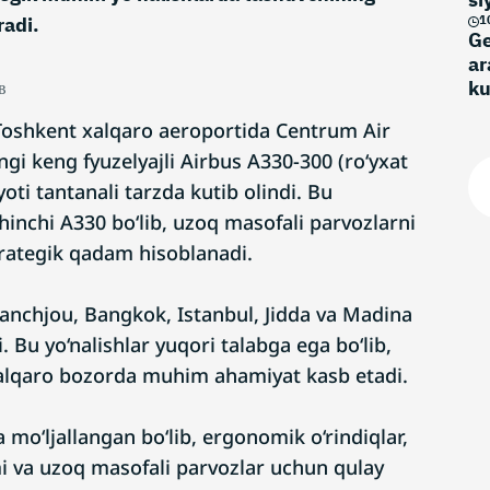
radi.
1
Ge
ar
k
в
 Toshkent xalqaro aeroportida Centrum Air
gi keng fyuzelyajli Airbus A330-300 (ro‘yxat
ti tantanali tarzda kutib olindi. Bu
inchi A330 bo‘lib, uzoq masofali parvozlarni
strategik qadam hisoblanadi.
anchjou, Bangkok, Istanbul, Jidda va Madina
i. Bu yo‘nalishlar yuqori talabga ega bo‘lib,
lqaro bozorda muhim ahamiyat kasb etadi.
 mo‘ljallangan bo‘lib, ergonomik o‘rindiqlar,
mi va uzoq masofali parvozlar uchun qulay