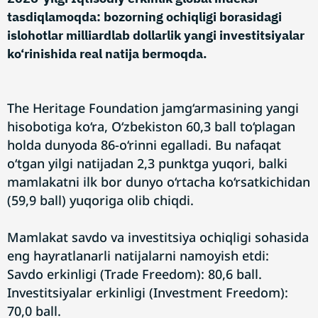
tasdiqlamoqda: bozorning ochiqligi borasidagi
islohotlar milliardlab dollarlik yangi investitsiyalar
ko‘rinishida real natija bermoqda.
The Heritage Foundation jamg‘armasining yangi
hisobotiga ko‘ra, O‘zbekiston 60,3 ball to‘plagan
holda dunyoda 86-o‘rinni egalladi. Bu nafaqat
o‘tgan yilgi natijadan 2,3 punktga yuqori, balki
mamlakatni ilk bor dunyo o‘rtacha ko‘rsatkichidan
(59,9 ball) yuqoriga olib chiqdi.
Mamlakat savdo va investitsiya ochiqligi sohasida
eng hayratlanarli natijalarni namoyish etdi:
Savdo erkinligi (Trade Freedom): 80,6 ball.
Investitsiyalar erkinligi (Investment Freedom):
70,0 ball.