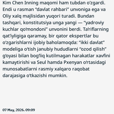
Kim Chen Inning maqomi ham tubdan o‘zgardi.
Endi u rasman “davlat rahbari” unvoniga ega va
Oliy xalq majlisidan yuqori turadi. Bundan
tashqari, konstitutsiya unga yangi — “yadroviy
kuchlar qo‘mondoni” unvonini berdi. Ta’riflarning
qat’iyligiga qaramay, bir qator ekspertlar bu
o‘zgarishlarni ijobiy baholamoqda: “ikki davlat”
modeliga o‘tish janubiy hududlarni “ozod qilish”
g‘oyasi bilan bog‘liq kutilmagan harakatlar xavfini
kamaytirishi va Seul hamda Pxenyan o‘rtasidagi
munosabatlarni rasmiy xalqaro raqobat
darajasiga o‘tkazishi mumkin.
07 May, 2026. 09:09