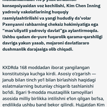
konsepsiyasidan voz kechilishi, Kim Chen Inning
yadroviy vakolatlarining huquqiy
rasmiylashtirilishi va yangi hududiy da’volar
Pxenyanni rahbarning cheksiz hokimiyatiga ega
“mas’uliyatli yadroviy davlat”ga aylantirmoqda.
Ushbu qadam de-yure fuqarolik qarama-qarshiligi
davriga yakun yasab, mojaroni davlatlararo
dushmanlik darajasiga olib chiqadi.
KXDRda 168 moddadan iborat yangilangan
konstitutsiya kuchga kirdi. Asosiy o‘zgarish —
Janub bilan tinch yo‘l bilan birlashish haqidagi
eslatmalarning butunlay chiqarib tashlanishi
bo‘ldi. Ilgari 9-modda mustaqillik tamoyillari
asosida milliy birlikka intilishni e’lon qilgan bo‘lsa,
endilikda ushbu band bekor qilindi. Hujjatdan Kim