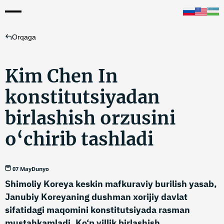
Orqaga
Kim Chen In
konstitutsiyadan
birlashish orzusini
o‘chirib tashladi
07 May
Dunyo
Shimoliy Koreya keskin mafkuraviy burilish yasab,
Janubiy Koreyaning dushman xorijiy davlat
sifatidagi maqomini konstitutsiyada rasman
mustahkamladi. Ko‘p yillik birlashish