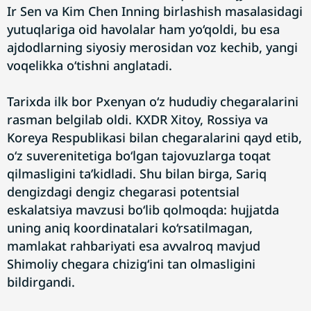
Ir Sen va Kim Chen Inning birlashish masalasidagi
yutuqlariga oid havolalar ham yo‘qoldi, bu esa
ajdodlarning siyosiy merosidan voz kechib, yangi
voqelikka o‘tishni anglatadi.
Tarixda ilk bor Pxenyan o‘z hududiy chegaralarini
rasman belgilab oldi. KXDR Xitoy, Rossiya va
Koreya Respublikasi bilan chegaralarini qayd etib,
o‘z suverenitetiga bo‘lgan tajovuzlarga toqat
qilmasligini ta’kidladi. Shu bilan birga, Sariq
dengizdagi dengiz chegarasi potentsial
eskalatsiya mavzusi bo‘lib qolmoqda: hujjatda
uning aniq koordinatalari ko‘rsatilmagan,
mamlakat rahbariyati esa avvalroq mavjud
Shimoliy chegara chizig‘ini tan olmasligini
bildirgandi.