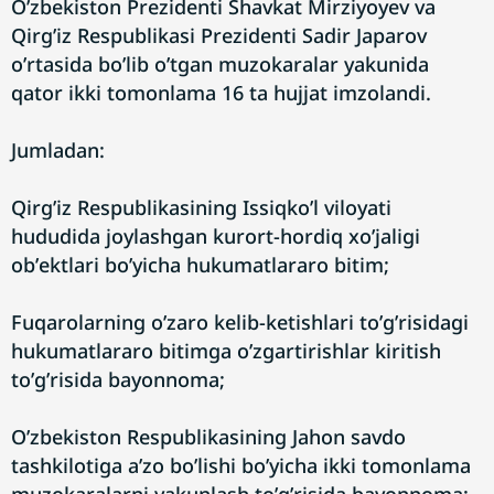
Oʼzbekiston Prezidenti Shavkat Mirziyoyev va
Qirgʼiz Respublikasi Prezidenti Sadir Japarov
oʼrtasida boʼlib oʼtgan muzokaralar yakunida
qator ikki tomonlama 16 ta hujjat imzolandi.
Jumladan:
Qirgʼiz Respublikasining Issiqkoʼl viloyati
hududida joylashgan kurort-hordiq xoʼjaligi
obʼektlari boʼyicha hukumatlararo bitim;
Fuqarolarning oʼzaro kelib-ketishlari toʼgʼrisidagi
hukumatlararo bitimga oʼzgartirishlar kiritish
toʼgʼrisida bayonnoma;
Oʼzbekiston Respublikasining Jahon savdo
tashkilotiga aʼzo boʼlishi boʼyicha ikki tomonlama