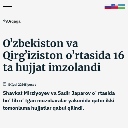
Orqaga
Oʼzbekiston va
Qirgʼiziston oʼrtasida 16
ta hujjat imzolandi
19 Iyul 2024
Siyosat
Shavkat Mirziyoyev va Sadir Japarov oʼrtasida
boʼlib oʼtgan muzokaralar yakunida qator ikki
tomonlama hujjatlar qabul qilindi.