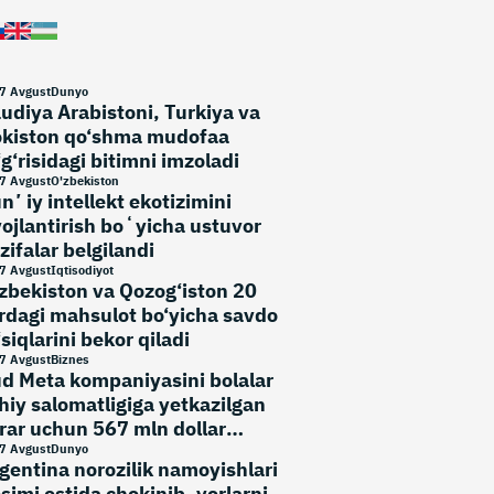
7 Avgust
Dunyo
udiya Arabistoni, Turkiya va
kiston qo‘shma mudofaa
‘g‘risidagi bitimni imzoladi
7 Avgust
O'zbekiston
nʼiy intellekt ekotizimini
vojlantirish boʻyicha ustuvor
zifalar belgilandi
7 Avgust
Iqtisodiyot
zbekiston va Qozog‘iston 20
rdagi mahsulot bo‘yicha savdo
‘siqlarini bekor qiladi
7 Avgust
Biznes
d Meta kompaniyasini bolalar
hiy salomatligiga yetkazilgan
rar uchun 567 mln dollar
‘lashga majbur qildi
7 Avgust
Dunyo
gentina norozilik namoyishlari
simi ostida chekinib, yerlarni