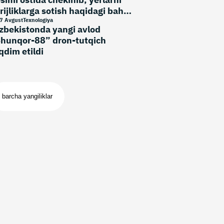
rijliklarga sotish haqidagi bahsli
rmani bekor qildi
7 Avgust
Texnologiya
zbekistonda yangi avlod
hunqor-88” dron-tutqich
qdim etildi
barcha yangiliklar