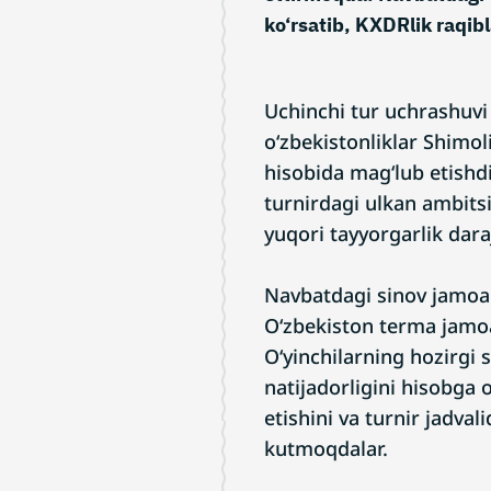
ko‘rsatib, KXDRlik raqib
Uchinchi tur uchrashuvi
o‘zbekistonliklar Shimol
hisobida mag‘lub etishd
turnirdagi ulkan ambits
yuqori tayyorgarlik daraj
Navbatdagi sinov jamoa
O‘zbekiston terma jamo
O‘yinchilarning hozirgi 
natijadorligini hisobga 
etishini va turnir jadv
kutmoqdalar.