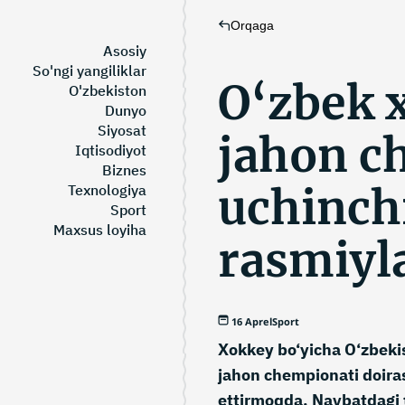
Orqaga
Asosiy
So'ngi yangiliklar
O‘zbek 
O'zbekiston
Dunyo
Siyosat
jahon c
Iqtisodiyot
Biznes
uchinchi
Texnologiya
Sport
Maxsus loyiha
rasmiyl
16 Aprel
Sport
Xokkey bo‘yicha O‘zbekis
jahon chempionati doiras
ettirmoqda. Navbatdagi 