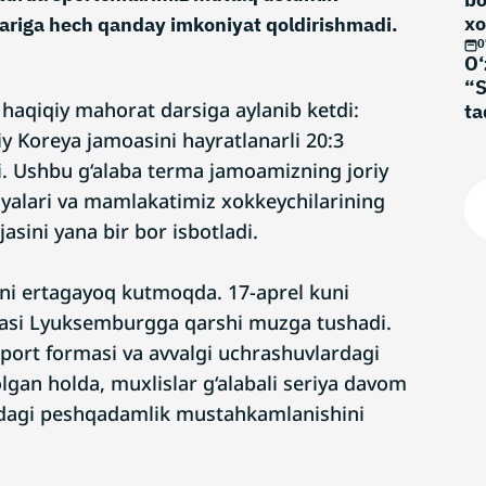
xo
lariga hech qanday imkoniyat qoldirishmadi.
no
0
O‘
“S
 haqiqiy mahorat darsiga aylanib ketdi:
ta
iy Koreya jamoasini hayratlanarli 20:3
i. Ushbu g‘alaba terma jamoamizning joriy
iyalari va mamlakatimiz xokkeychilarining
asini yana bir bor isbotladi.
ni ertagayoq kutmoqda. 17-aprel kuni
asi Lyuksemburgga qarshi muzga tushadi.
sport formasi va avvalgi uchrashuvlardagi
olgan holda, muxlislar g‘alabali seriya davom
alidagi peshqadamlik mustahkamlanishini