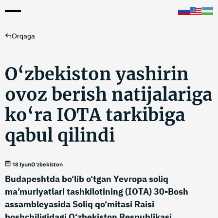
Orqaga
O‘zbekiston yashirin
ovoz berish natijalariga
ko‘ra IOTA tarkibiga
qabul qilindi
18 Iyun
O'zbekiston
Budapeshtda bo‘lib o‘tgan Yevropa soliq
ma’muriyatlari tashkilotining (IOTA) 30-Bosh
assambleyasida Soliq qo‘mitasi Raisi
boshchiligidagi O‘zbekiston Respublikasi