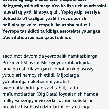
delegatsiyasi tuzilmaga a’zo bo‘lish uchun arizasini
muvaffaqiyatli himoya qildi. Yopiq yalpi sessiya
doirasida o‘tkazilgan yashirin ovoz berish
natijalariga ko‘ra, respublika ushbu nufuzli
Yevropa tashkiloti tarkibiga assotsiatsiyalangan
a’zo sifatida rasman qabul qilindi.
Taqdimot davomida yevropalik hamkasblarga
Prezident Shavkat Mirziyoyev rahbarligida
amalga oshirilayotgan islohotlarning asosiy
yutuqlari namoyish etildi. Mijozlarga
yo‘naltirilgan ekotizimni yaratish,
avtomatlashtirilgan xavf-tahlil, katta
ma’lumotlardan (Big Data) foydalanish hamda
milliy va xorijiy investorlar uchun soliqlarni
proaktiv hisoblash tizimlarini joriy etishga