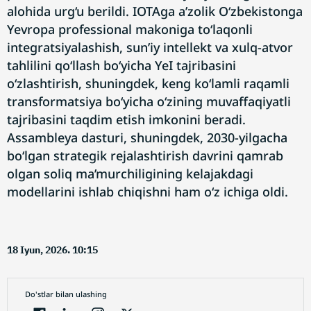
alohida urg‘u berildi. IOTAga a’zolik O‘zbekistonga
Yevropa professional makoniga to‘laqonli
integratsiyalashish, sun’iy intellekt va xulq-atvor
tahlilini qo‘llash bo‘yicha YeI tajribasini
o‘zlashtirish, shuningdek, keng ko‘lamli raqamli
transformatsiya bo‘yicha o‘zining muvaffaqiyatli
tajribasini taqdim etish imkonini beradi.
Assambleya dasturi, shuningdek, 2030-yilgacha
bo‘lgan strategik rejalashtirish davrini qamrab
olgan soliq ma’murchiligining kelajakdagi
modellarini ishlab chiqishni ham o‘z ichiga oldi.
18 Iyun, 2026. 10:15
Do'stlar bilan ulashing