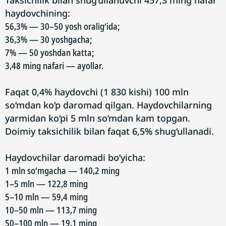
Taksichilik bilan shug‘ullanuvchi 457,3 ming nafar
haydovchining:
56,3% — 30–50 yosh oralig‘ida;
36,3% — 30 yoshgacha;
7% — 50 yoshdan katta;
3,48 ming nafari — ayollar.
Faqat 0,4% haydovchi (1 830 kishi) 100 mln
so‘mdan ko‘p daromad qilgan. Haydovchilarning
yarmidan ko‘pi 5 mln so‘mdan kam topgan.
Doimiy taksichilik bilan faqat 6,5% shug‘ullanadi.
Haydovchilar daromadi bo‘yicha:
1 mln so‘mgacha — 140,2 ming
1–5 mln — 122,8 ming
5–10 mln — 59,4 ming
10–50 mln — 113,7 ming
50–100 mln — 19,1 ming