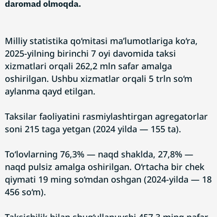
daromad olmoqda.
Milliy statistika qo‘mitasi ma’lumotlariga ko‘ra,
2025-yilning birinchi 7 oyi davomida taksi
xizmatlari orqali 262,2 mln safar amalga
oshirilgan. Ushbu xizmatlar orqali 5 trln so‘m
aylanma qayd etilgan.
Taksilar faoliyatini rasmiylashtirgan agregatorlar
soni 215 taga yetgan (2024 yilda — 155 ta).
To‘lovlarning 76,3% — naqd shaklda, 27,8% —
naqd pulsiz amalga oshirilgan. O‘rtacha bir chek
qiymati 19 ming so‘mdan oshgan (2024-yilda — 18
456 so‘m).