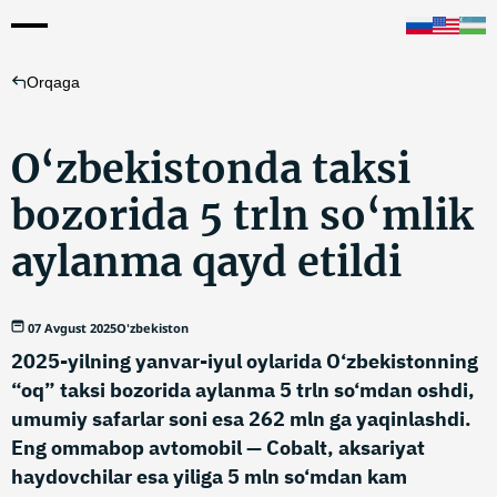
Orqaga
O‘zbekistonda taksi
bozorida 5 trln so‘mlik
aylanma qayd etildi
07 Avgust 2025
O'zbekiston
2025-yilning yanvar-iyul oylarida O‘zbekistonning
“oq” taksi bozorida aylanma 5 trln so‘mdan oshdi,
umumiy safarlar soni esa 262 mln ga yaqinlashdi.
Eng ommabop avtomobil — Cobalt, aksariyat
haydovchilar esa yiliga 5 mln so‘mdan kam