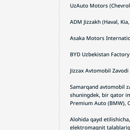
UzAuto Motors (Chevrol
ADM Jizzakh (Haval, Kia,
Asaka Motors Internatio
BYD Uzbekistan Factory
Jizzax Avtomobil Zavodi 
Samarqand avtomobil za
shuningdek, bir qator i
Premium Auto (BMW), Or
Alohida qayd etilishich
elektromagnit talablarig