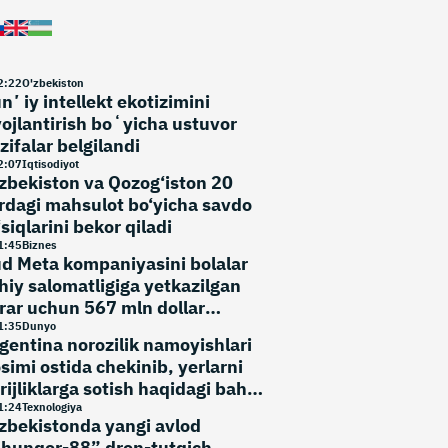
2
:
22
O'zbekiston
nʼiy intellekt ekotizimini
vojlantirish boʻyicha ustuvor
zifalar belgilandi
2
:
07
Iqtisodiyot
zbekiston va Qozog‘iston 20
rdagi mahsulot bo‘yicha savdo
‘siqlarini bekor qiladi
1
:
45
Biznes
d Meta kompaniyasini bolalar
hiy salomatligiga yetkazilgan
rar uchun 567 mln dollar
‘lashga majbur qildi
1
:
35
Dunyo
gentina norozilik namoyishlari
simi ostida chekinib, yerlarni
rijliklarga sotish haqidagi bahsli
rmani bekor qildi
1
:
24
Texnologiya
zbekistonda yangi avlod
hunqor-88” dron-tutqich