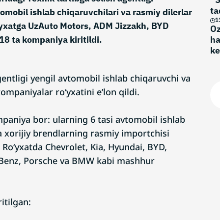
ta
omobil ishlab chiqaruvchilari va rasmiy dilerlar
1
o‘yxatga UzAuto Motors, ADM Jizzakh, BYD
Oz
18 ta kompaniya kiritildi.
ha
ke
gentligi yengil avtomobil ishlab chiqaruvchi va
ompaniyalar ro‘yxatini e’lon qildi.
niya bor: ularning 6 tasi avtomobil ishlab
a xorijiy brendlarning rasmiy importchisi
i. Ro‘yxatda Chevrolet, Kia, Hyundai, BYD,
Benz, Porsche va BMW kabi mashhur
itilgan: