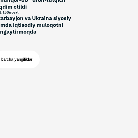
qdim etildi
1
:
15
Siyosat
arbayjon va Ukraina siyosiy
mda iqtisodiy muloqotni
ngaytirmoqda
barcha yangiliklar