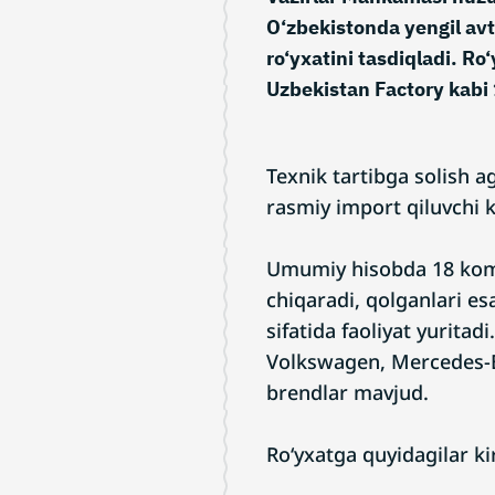
O‘zbekistonda yengil avt
ro‘yxatini tasdiqladi. R
Uzbekistan Factory kabi 
Texnik tartibga solish a
rasmiy import qiluvchi k
Umumiy hisobda 18 kompa
chiqaradi, qolganlari es
sifatida faoliyat yuritad
Volkswagen, Mercedes-
brendlar mavjud.
Ro‘yxatga quyidagilar kir