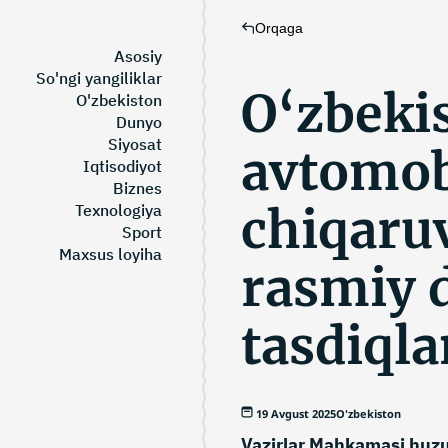
Orqaga
Asosiy
So'ngi yangiliklar
O‘zbeki
O'zbekiston
Dunyo
Siyosat
avtomob
Iqtisodiyot
Biznes
chiqaruv
Texnologiya
Sport
Maxsus loyiha
rasmiy d
tasdiqla
19 Avgust 2025
O'zbekiston
Vazirlar Mahkamasi huzur