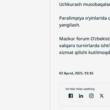
Uchkurash musobaqalari q
Paralimpiya o‘yinlarida 
yangilash.
Mazkur forum O‘zbekisto
xalqaro turnirlarda isht
xizmat qilishi kutilmoq
02 Aprel, 2025. 11:16
Do'stlar bilan ulashing