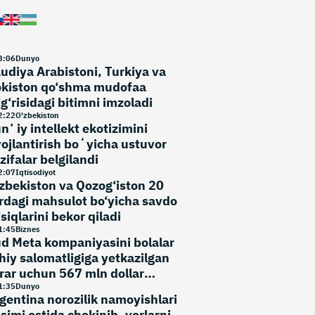
3
:
06
Dunyo
udiya Arabistoni, Turkiya va
kiston qo‘shma mudofaa
‘g‘risidagi bitimni imzoladi
2
:
22
O'zbekiston
nʼiy intellekt ekotizimini
vojlantirish boʻyicha ustuvor
zifalar belgilandi
2
:
07
Iqtisodiyot
zbekiston va Qozog‘iston 20
rdagi mahsulot bo‘yicha savdo
‘siqlarini bekor qiladi
1
:
45
Biznes
d Meta kompaniyasini bolalar
hiy salomatligiga yetkazilgan
rar uchun 567 mln dollar
‘lashga majbur qildi
1
:
35
Dunyo
gentina norozilik namoyishlari
simi ostida chekinib, yerlarni