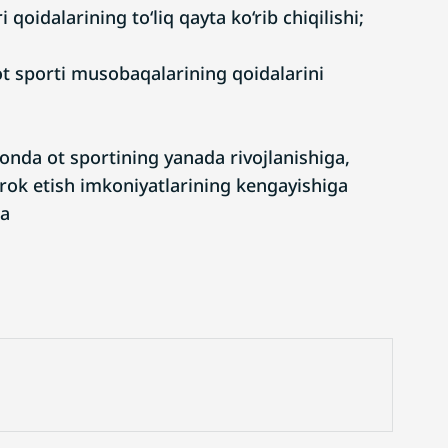
oidalarining to‘liq qayta ko‘rib chiqilishi;
ot sporti musobaqalarining qoidalarini
nda ot sportining yanada rivojlanishiga,
irok etish imkoniyatlarining kengayishiga
da