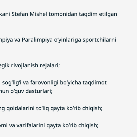
dekani Stefan Mishel tomonidan taqdim etilgan
mpiya va Paralimpiya o‘yinlariga sportchilarni
ik rivojlanish rejalari;
sog‘lig‘i va farovonligi bo‘yicha taqdimot
un o‘quv dasturlari;
qoidalarini to‘liq qayta ko‘rib chiqish;
i va vazifalarini qayta ko‘rib chiqish;