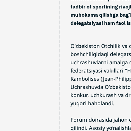
tadbir ot sportining rivoj
muhokama qilishga bag‘i
delegatsiyasi ham faol i
O‘zbekiston Otchilik va o
boshchiligidagi delegat
uchrashuvlarni amalga o
federatsiyasi vakillari 
Kambolises (Jean-Philip
Uchrashuvda O‘zbekistond
konkur, uchkurash va dre
yuqori baholandi.
Forum doirasida jahon 
qilindi. Asosiy yo‘nalishl