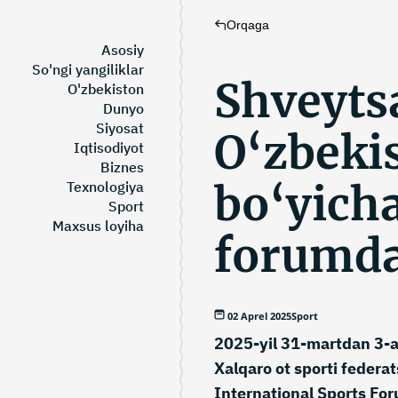
Orqaga
Asosiy
So'ngi yangiliklar
Shveyts
O'zbekiston
Dunyo
Siyosat
O‘zbekis
Iqtisodiyot
Biznes
bo‘yich
Texnologiya
Sport
Maxsus loyiha
forumda
02 Aprel 2025
Sport
2025-yil 31-martdan 3-
Xalqaro ot sporti federat
International Sports Fo