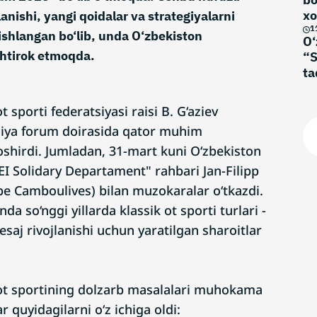
xo
lanishi, yangi qoidalar va strategiyalarni
no
1
shlangan bo‘lib, unda O‘zbekiston
O‘
shtirok etmoqda.
“S
ta
t sporti federatsiyasi raisi B. G‘aziev
siya forum doirasida qator muhim
shirdi. Jumladan, 31-mart kuni O‘zbekiston
"FEI Solidary Departament" rahbari Jan-Filipp
pe Camboulives) bilan muzokaralar o‘tkazdi.
a so‘nggi yillarda klassik ot sporti turlari -
saj rivojlanishi uchun yaratilgan sharoitlar
ot sportining dolzarb masalalari muhokama
ar quyidagilarni o‘z ichiga oldi: