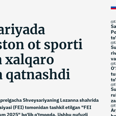
1
ariyada
Sa
Po
to
ton ot sporti
1
Su
ri
a xalqaro
va
1
O‘
 qatnashdi
tu
to
1
Su
ru
aprelgacha Shveysariyaning Lozanna shahrida
za
to
1
siyasi (FEI) tomonidan tashkil etilgan "FEI
Ar
rum 2025" bo‘lib o‘tmoqda. Ushbu nufuzli
bo