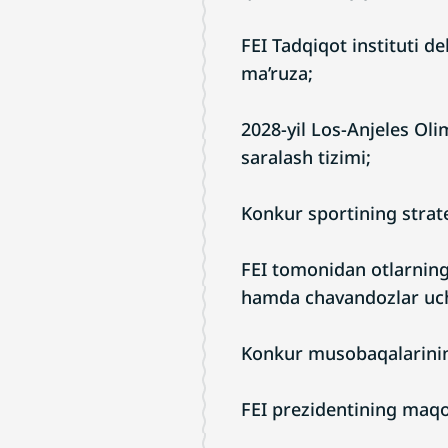
FEI Tadqiqot instituti 
ma’ruza;
2028-yil Los-Anjeles Oli
saralash tizimi;
Konkur sportining strateg
FEI tomonidan otlarning 
hamda chavandozlar uch
Konkur musobaqalarining 
FEI prezidentining maqom