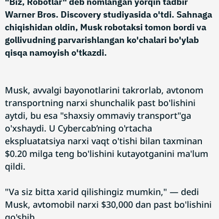
"Biz, Robotlar" deb nomlangan yorqin tadbir
Warner Bros. Discovery studiyasida o'tdi. Sahnaga
chiqishidan oldin, Musk robotaksi tomon bordi va
gollivudning parvarishlangan ko'chalari bo'ylab
qisqa namoyish o'tkazdi.
Musk, avvalgi bayonotlarini takrorlab, avtonom
transportning narxi shunchalik past bo'lishini
aytdi, bu esa "shaxsiy ommaviy transport"ga
o'xshaydi. U Cybercab’ning o'rtacha
ekspluatatsiya narxi vaqt o'tishi bilan taxminan
$0.20 milga teng bo'lishini kutayotganini ma'lum
qildi.
"Va siz bitta xarid qilishingiz mumkin," — dedi
Musk, avtomobil narxi $30,000 dan past bo'lishini
qo'shib.