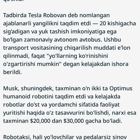
Tadbirda Tesla Robovan deb nomlangan
ajablanarli yangilikni taqdim etdi — 20 kishigacha
sig‘adigan va yuk tashish imkoniyatiga ega
bo‘lgan zamonaviy avtonom avtobus. Ushbu
transport vositasining chiqarilish muddati e'lon
qilinmadi, faqat "yo'llarning ko'rinishini
o'zgartirishi mumkin" degan kelajakdan ishora
berildi.
Musk, shuningdek, taxminan o'n ikki ta Optimus
humanoid robotini taqdim etdi va kelajakda
robotlar do'st va yordamchi sifatida faoliyat
yuritishi haqida o'z tasavvurini bo'lishdi, narxi esa
taxminan $20,000 dan $30,000 gacha bo'ladi.
Robotaksi, hali yo'lovchilar va pedalarsiz sinov