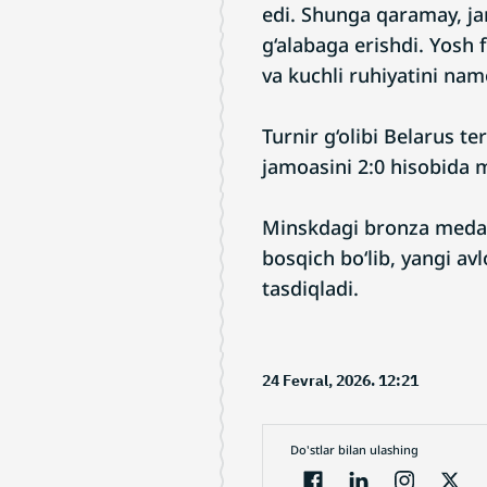
edi. Shunga qaramay, jam
g‘alabaga erishdi. Yosh 
va kuchli ruhiyatini namo
Turnir g‘olibi Belarus te
jamoasini 2:0 hisobida m
Minskdagi bronza medal
bosqich bo‘lib, yangi avl
tasdiqladi.
24 Fevral, 2026. 12:21
Do'stlar bilan ulashing