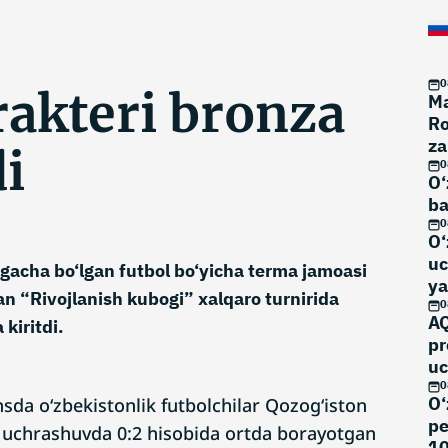
0
rakteri bronza
Ma
Ro
za
di
0
O‘
ba
0
O‘
uc
gacha bo‘lgan futbol bo‘yicha terma jamoasi
ya
an “Rivojlanish kubogi” xalqaro turnirida
0
AQ
 kiritdi.
pr
uc
0
O‘
sda o‘zbekistonlik futbolchilar Qozog‘iston
pe
 uchrashuvda 0:2 hisobida ortda borayotgan
10