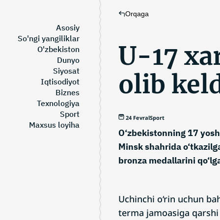
Orqaga
Asosiy
So'ngi yangiliklar
U-17 xa
O'zbekiston
Dunyo
Siyosat
olib kel
Iqtisodiyot
Biznes
Texnologiya
Sport
24 Fevral
Sport
Maxsus loyiha
O‘zbekistonning 17 yosh
Minsk shahrida o‘tkazilg
bronza medallarini qo‘lga
Uchinchi o‘rin uchun bah
terma jamoasiga qarshi