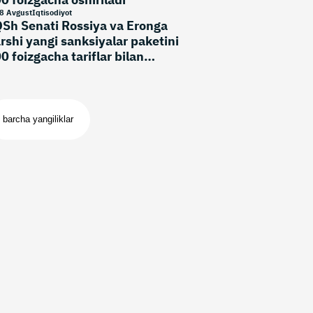
8 Avgust
Iqtisodiyot
Sh Senati Rossiya va Eronga
rshi yangi sanksiyalar paketini
0 foizgacha tariflar bilan
’qulladi
barcha yangiliklar