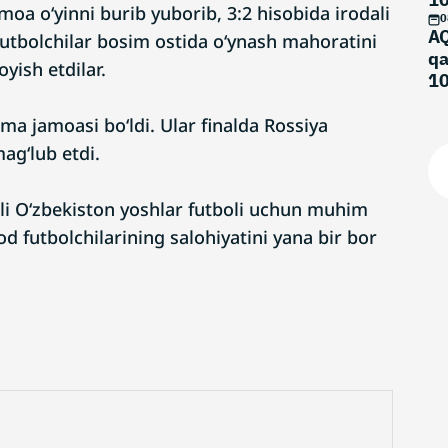
oa o‘yinni burib yuborib, 3:2 hisobida irodali
0
AQ
futbolchilar bosim ostida o‘ynash mahoratini
qa
yish etdilar.
10
ma
rma jamoasi bo‘ldi. Ular finalda Rossiya
ag‘lub etdi.
i O‘zbekiston yoshlar futboli uchun muhim
od futbolchilarining salohiyatini yana bir bor