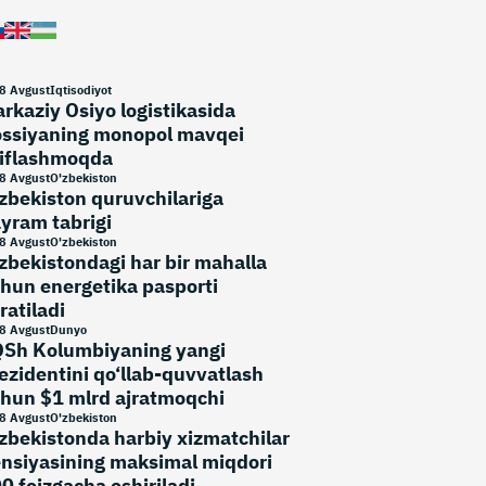
8 Avgust
Iqtisodiyot
rkaziy Osiyo logistikasida
ssiyaning monopol mavqei
iflashmoqda
8 Avgust
O'zbekiston
zbekiston quruvchilariga
yram tabrigi
8 Avgust
O'zbekiston
zbekistondagi har bir mahalla
hun energetika pasporti
ratiladi
8 Avgust
Dunyo
Sh Kolumbiyaning yangi
ezidentini qo‘llab-quvvatlash
hun $1 mlrd ajratmoqchi
8 Avgust
O'zbekiston
zbekistonda harbiy xizmatchilar
nsiyasining maksimal miqdori
0 foizgacha oshiriladi