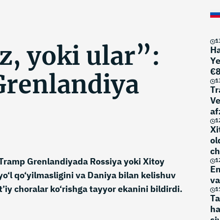
1
z, yoki ular”:
Ha
Ye
€8
renlandiya
m
1
Tr
Ve
af
1
Xi
ol
ch
Tramp Grenlandiyada Rossiya yoki Xitoy
1
En
yo‘l qo‘yilmasligini va Daniya bilan kelishuv
va
iy choralar ko‘rishga tayyor ekanini bildirdi.
1
Ta
ha
si