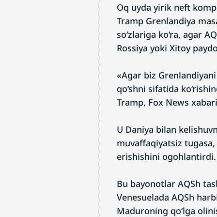
Oq uyda yirik neft komp
Tramp Grenlandiya masala
so‘zlariga ko‘ra, agar A
Rossiya yoki Xitoy payd
«Agar biz Grenlandiyani
qo‘shni sifatida ko‘rish
Tramp, Fox News xabari
U Daniya bilan kelishuvn
muvaffaqiyatsiz tugasa, 
erishishini ogohlantirdi.
Bu bayonotlar AQSh tas
Venesuelada AQSh harbi
Maduroning qo‘lga olinis