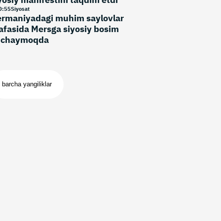
0
:
55
Siyosat
rmaniyadagi muhim saylovlar
afasida Mersga siyosiy bosim
uchaymoqda
barcha yangiliklar