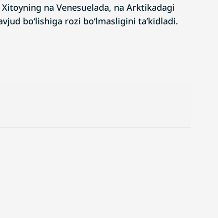
 Xitoyning na Venesuelada, na Arktikadagi
jud bo‘lishiga rozi bo‘lmasligini ta’kidladi.
ytda reklama
Biz bilan bog'lanish