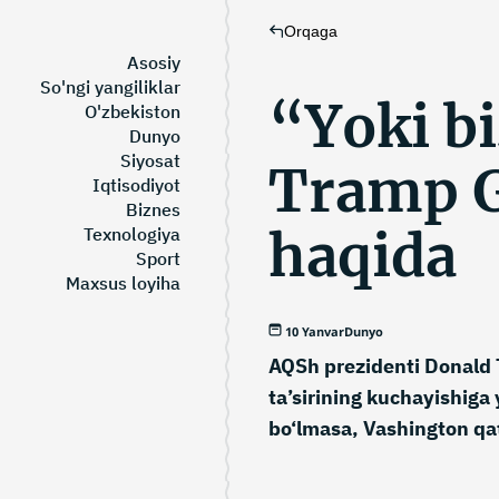
Orqaga
Asosiy
So'ngi yangiliklar
“Yoki bi
O'zbekiston
Dunyo
Siyosat
Tramp G
Iqtisodiyot
Biznes
haqida
Texnologiya
Sport
Maxsus loyiha
10 Yanvar
Dunyo
AQSh prezidenti Donald 
ta’sirining kuchayishiga 
bo‘lmasa, Vashington qat’