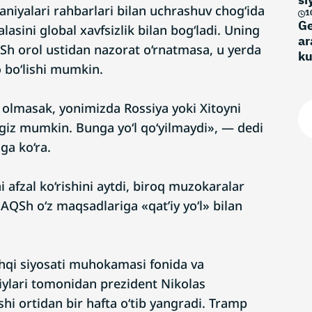
aniyalari rahbarlari bilan uchrashuv chog‘ida
1
Ge
sini global xavfsizlik bilan bog‘ladi. Uning
ar
QSh orol ustidan nazorat o‘rnatmasa, u yerda
k
o bo‘lishi mumkin.
 olmasak, yonimizda Rossiya yoki Xitoyni
ingiz mumkin. Bunga yo‘l qo‘yilmaydi», — dedi
ga ko‘ra.
i afzal ko‘rishini aytdi, biroq muzokaralar
AQSh o‘z maqsadlariga «qat’iy yo‘l» bilan
hqi siyosati muhokamasi fonida va
ylari tomonidan prezident Nikolas
hi ortidan bir hafta o‘tib yangradi. Tramp