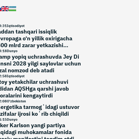
3
:
31
Iqtisodiyot
ddan tashqari issiqlik
vropaga o‘n yillik oxirigacha
00 mlrd zarar yetkazishi
umkin
3
:
18
Dunyo
amp yopiq uchrashuvda Jey Di
nsni 2028 yilgi saylovlar uchun
zal nomzod deb atadi
2
:
58
Iqtisodiyot
toy yetakchilar uchrashuvi
didan AQSHga qarshi javob
oralarini kengaytirdi
2
:
08
O'zbekiston
ergetika tarmogʻidagi ustuvor
zifalar ijrosi koʻrib chiqildi
1
:
15
Dunyo
ker Karlson yangi partiya
qidagi muhokamalar fonida
yosiy manifestini taqdim etdi