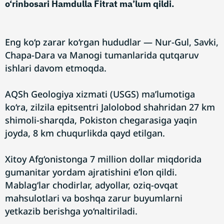
o‘rinbosari Hamdulla Fitrat ma’lum qildi.
Eng ko‘p zarar ko‘rgan hududlar — Nur-Gul, Savki,
Chapa-Dara va Manogi tumanlarida qutqaruv
ishlari davom etmoqda.
AQSh Geologiya xizmati (USGS) ma’lumotiga
ko‘ra, zilzila epitsentri Jalolobod shahridan 27 km
shimoli-sharqda, Pokiston chegarasiga yaqin
joyda, 8 km chuqurlikda qayd etilgan.
Xitoy Afg‘onistonga 7 million dollar miqdorida
gumanitar yordam ajratishini e’lon qildi.
Mablag‘lar chodirlar, adyollar, oziq-ovqat
mahsulotlari va boshqa zarur buyumlarni
yetkazib berishga yo‘naltiriladi.