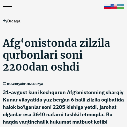
Orqaga
Afg‘onistonda zilzila
qurbonlari soni
2200dan oshdi
05 Sentyabr 2025
Dunyo
31-avgust kuni kechqurun Afg‘onistonning sharqiy
Kunar viloyatida yuz bergan 6 balli zilzila oqibatida
halok bo‘lganlar soni 2205 kishiga yetdi, jarohat
olganlar esa 3640 nafarni tashkil etmoqda. Bu
haqda vaqtinchalik hukumat matbuot kotibi