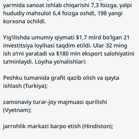
yarmida sanoat ishlab chiqarishi 7,3 foizga, yalpi
hududiy mahsulot 6,4 foizga oshdi, 198 yangi
korxona ochildi.
Yig‘ilishda umumiy qiymati $1,7 mlrd bo‘lgan 21
investitsiya loyihasi taqdim etildi. Ular 32 ming
ish o‘rni yaratadi va $180 mln eksport salohiyatini
ta’minlaydi. Loyiha yo‘nalishlari:
Peshku tumanida grafit qazib olish va qayta
ishlash (Turkiya);
zamonaviy turar-joy majmuasi qurilishi
(Vyetnam);
jarrohlik markazi barpo etish (Hindiston);