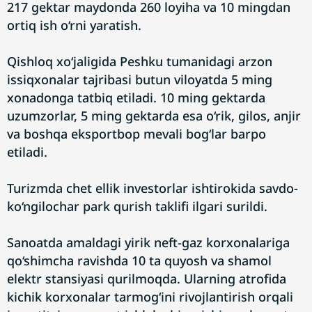
217 gektar maydonda 260 loyiha va 10 mingdan
ortiq ish o‘rni yaratish.
Qishloq xo‘jaligida Peshku tumanidagi arzon
issiqxonalar tajribasi butun viloyatda 5 ming
xonadonga tatbiq etiladi. 10 ming gektarda
uzumzorlar, 5 ming gektarda esa o‘rik, gilos, anjir
va boshqa eksportbop mevali bog‘lar barpo
etiladi.
Turizmda chet ellik investorlar ishtirokida savdo-
ko‘ngilochar park qurish taklifi ilgari surildi.
Sanoatda amaldagi yirik neft-gaz korxonalariga
qo‘shimcha ravishda 10 ta quyosh va shamol
elektr stansiyasi qurilmoqda. Ularning atrofida
kichik korxonalar tarmog‘ini rivojlantirish orqali