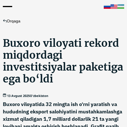
Orqaga
Buxoro viloyati rekord
miqdordagi
investitsiyalar paketiga
ega bo‘ldi
13 Avgust 2025
O'zbekiston
Buxoro viloyatida 32 mingta ish o‘rni yaratish va
hududning eksport salohiyatini mustahkamlashga
xizmat qiladigan 1,7 milliard dollarlik 21 ta yangi
loyihani amalga oshirish boshlanadi. Grafit qazib