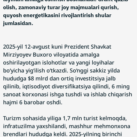
olish, zamonaviy turar joy majmualari qurish,
quyosh energetikasini rivojlantirish shular
jumlasidan.
2025-yil 12-avgust kuni Prezident Shavkat
Mirziyoyev Buxoro viloyatida amalga
oshirilayotgan islohotlar va yangi loyihalar
bo‘yicha yig‘ilish o‘tkazdi. So‘nggi sakkiz yilda
hududga $8 mlrd dan ortiq investitsiya jalb
qilinib, iqtisodiyot diversifikatsiya qilindi, 6 ming
sanoat korxonasi ishga tushdi va ishlab chiqarish
hajmi 6 barobar oshdi.
Turizm sohasida yiliga 1,7 mln turist kelmoqda,
infratuzilma yaxshilandi, mashhur mehmonxona
brendlari hududga keldi. 2025-yilning birinchi