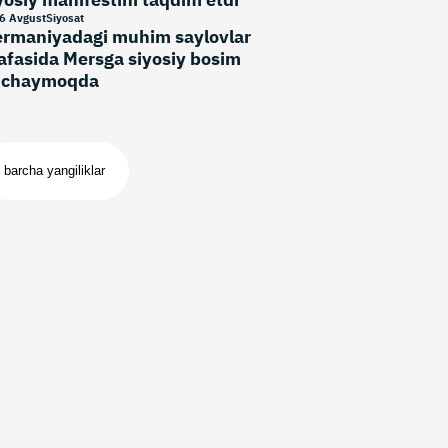
6 Avgust
Siyosat
rmaniyadagi muhim saylovlar
afasida Mersga siyosiy bosim
uchaymoqda
barcha yangiliklar