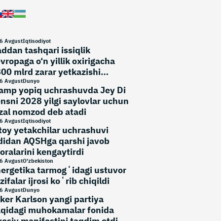
6 Avgust
Iqtisodiyot
ddan tashqari issiqlik
vropaga o‘n yillik oxirigacha
00 mlrd zarar yetkazishi
umkin
6 Avgust
Dunyo
amp yopiq uchrashuvda Jey Di
nsni 2028 yilgi saylovlar uchun
zal nomzod deb atadi
6 Avgust
Iqtisodiyot
toy yetakchilar uchrashuvi
didan AQSHga qarshi javob
oralarini kengaytirdi
6 Avgust
O'zbekiston
ergetika tarmogʻidagi ustuvor
zifalar ijrosi koʻrib chiqildi
6 Avgust
Dunyo
ker Karlson yangi partiya
qidagi muhokamalar fonida
yosiy manifestini taqdim etdi