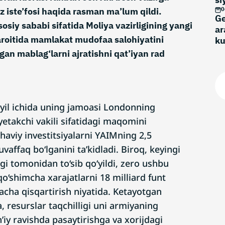
z iste’fosi haqida rasman ma’lum qildi.
0
Ge
osiy sababi sifatida Moliya vazirligining yangi
ar
aroitida mamlakat mudofaa salohiyatini
k
gan mablag‘larni ajratishni qat’iyan rad
i yil ichida uning jamoasi Londonning
takchi vakili sifatidagi maqomini
viy investitsiyalarni YAIMning 2,5
vaffaq bo‘lganini ta’kidladi. Biroq, keyingi
igi tomonidan to‘sib qo‘yildi, zero ushbu
 qo‘shimcha xarajatlarni 18 milliard funt
acha qisqartirish niyatida. Ketayotgan
a, resurslar taqchilligi uni armiyaning
n’iy ravishda pasaytirishga va xorijdagi