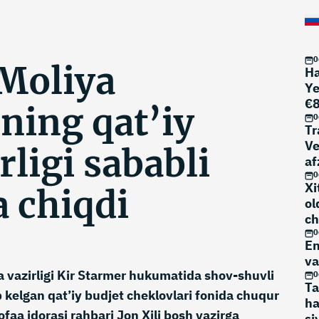
0
 Moliya
Ha
Ye
€8
ining qat’iy
m
0
Tr
Ve
ligi sababli
af
0
Xi
a chiqdi
ol
ch
0
En
va
 vazirligi Kir Starmer hukumatida shov-shuvli
0
Ta
ib kelgan qat’iy budjet cheklovlari fonida chuqur
ha
faa idorasi rahbari Jon Xili bosh vazirga
si