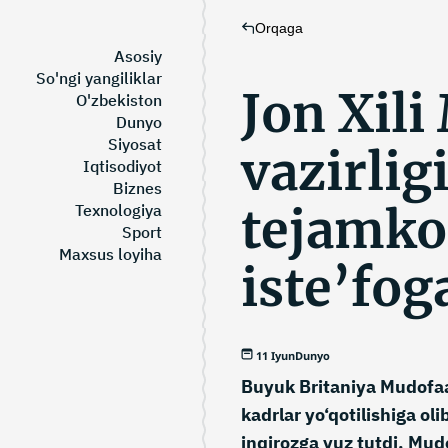
Orqaga
Asosiy
So'ngi yangiliklar
Jon Xili
O'zbekiston
Dunyo
Siyosat
vazirlig
Iqtisodiyot
Biznes
tejamkor
Texnologiya
Sport
Maxsus loyiha
iste’fog
11 Iyun
Dunyo
Buyuk Britaniya Mudofaa
kadrlar yo‘qotilishiga ol
inqirozga yuz tutdi. Mudo