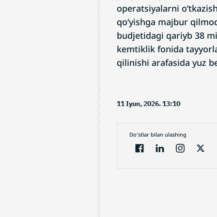
operatsiyalarni o‘tkazish
qo‘yishga majbur qilmo
budjetidagi qariyb 38 m
kemtiklik fonida tayyorla
qilinishi arafasida yuz b
11 Iyun, 2026. 13:10
Do'stlar bilan ulashing