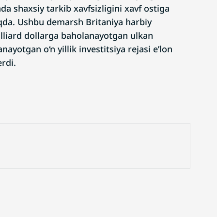
da shaxsiy tarkib xavfsizligini xavf ostiga
qda. Ushbu demarsh Britaniya harbiy
illiard dollarga baholanayotgan ulkan
nayotgan o‘n yillik investitsiya rejasi e’lon
erdi.