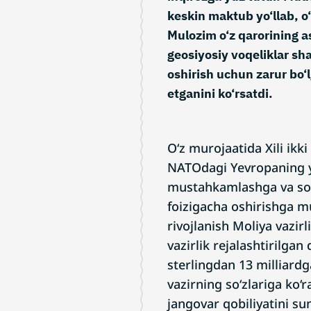
keskin maktub yo‘llab, o‘
Mulozim o‘z qarorining as
geosiyosiy voqeliklar sh
oshirish uchun zarur bo‘l
etganini ko‘rsatdi.
O‘z murojaatida Xili ikk
NATOdagi Yevropaning ye
mustahkamlashga va soha
foizigacha oshirishga mu
rivojlanish Moliya vazirl
vazirlik rejalashtirilgan
sterlingdan 13 milliardg
vazirning so‘zlariga ko‘r
jangovar qobiliyatini su