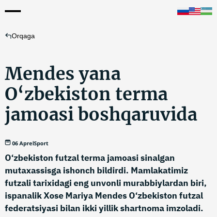
Orqaga
Mendes yana
O‘zbekiston terma
jamoasi boshqaruvida
06 Aprel
Sport
O‘zbekiston futzal terma jamoasi sinalgan
mutaxassisga ishonch bildirdi. Mamlakatimiz
futzali tarixidagi eng unvonli murabbiylardan biri,
ispanalik Xose Mariya Mendes O‘zbekiston futzal
federatsiyasi bilan ikki yillik shartnoma imzoladi.