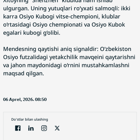
Xitoyning “Shenzhen” klubida ham ishlab
ulgurgan. Uning yutuqlari ro‘yxati salmoqli: ikki
karra Osiyo Kubogi vitse-chempioni, klublar
o‘rtasidagi Osiyo chempionati va Osiyo Kubok
egalari kubogi g‘olibi.
Mendesning qaytishi aniq signaldir: O‘zbekiston
Osiyo futzalidagi yetakchilik mavqeini qaytarishni
va jahon maydonidagi o‘rnini mustahkamlashni
maqsad qilgan.
06 Aprel, 2026. 08:50
Do'stlar bilan ulashing