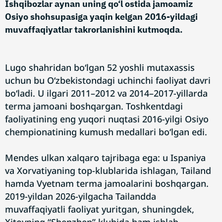
Ishqibozlar aynan uning qo‘l ostida jamoamiz
Osiyo shohsupasiga yaqin kelgan 2016-yildagi
muvaffaqiyatlar takrorlanishini kutmoqda.
Lugo shahridan bo‘lgan 52 yoshli mutaxassis
uchun bu O‘zbekistondagi uchinchi faoliyat davri
bo‘ladi. U ilgari 2011–2012 va 2014–2017-yillarda
terma jamoani boshqargan. Toshkentdagi
faoliyatining eng yuqori nuqtasi 2016-yilgi Osiyo
chempionatining kumush medallari bo‘lgan edi.
Mendes ulkan xalqaro tajribaga ega: u Ispaniya
va Xorvatiyaning top-klublarida ishlagan, Tailand
hamda Vyetnam terma jamoalarini boshqargan.
2019-yildan 2026-yilgacha Tailandda
muvaffaqiyatli faoliyat yuritgan, shuningdek,