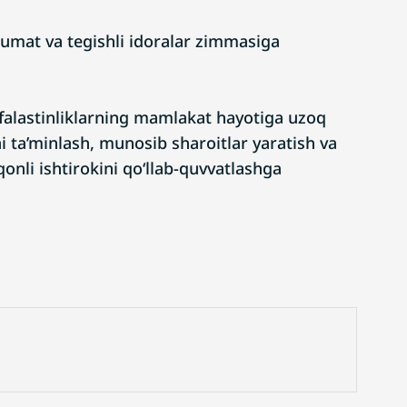
kumat va tegishli idoralar zimmasiga
falastinliklarning mamlakat hayotiga uzoq
i ta’minlash, munosib sharoitlar yaratish va
qonli ishtirokini qo‘llab-quvvatlashga