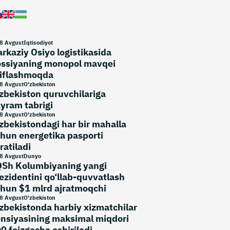
8 Avgust
Iqtisodiyot
rkaziy Osiyo logistikasida
ssiyaning monopol mavqei
iflashmoqda
8 Avgust
O'zbekiston
zbekiston quruvchilariga
yram tabrigi
8 Avgust
O'zbekiston
zbekistondagi har bir mahalla
hun energetika pasporti
ratiladi
8 Avgust
Dunyo
Sh Kolumbiyaning yangi
ezidentini qo‘llab-quvvatlash
hun $1 mlrd ajratmoqchi
8 Avgust
O'zbekiston
zbekistonda harbiy xizmatchilar
nsiyasining maksimal miqdori
0 foizgacha oshiriladi