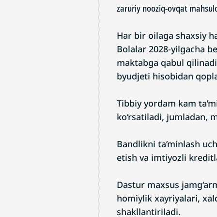
zaruriy nooziq-ovqat mahsulo
Har bir oilaga shaxsiy ha
Bolalar 2028-yilgacha b
maktabga qabul qilinadi 
byudjeti hisobidan qopl
Tibbiy yordam kam ta’mi
ko‘rsatiladi, jumladan, m
Bandlikni ta’minlash uch
etish va imtiyozli kredit
Dastur maxsus jamg‘arma
homiylik xayriyalari, x
shakllantiriladi.