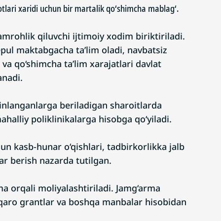
tlari xaridi uchun bir martalik qo‘shimcha mablag‘.
mrohlik qiluvchi ijtimoiy xodim biriktiriladi.
epul maktabgacha ta’lim oladi, navbatsiz
va qo‘shimcha ta’lim xarajatlari davlat
anadi.
nlanganlarga beriladigan sharoitlarda
ahalliy poliklinikalarga hisobga qo‘yiladi.
un kasb-hunar o‘qishlari, tadbirkorlikka jalb
lar berish nazarda tutilgan.
 orqali moliyalashtiriladi. Jamg‘arma
alqaro grantlar va boshqa manbalar hisobidan