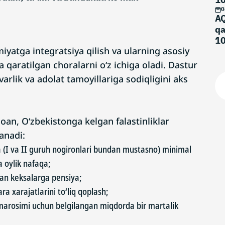
0
AQ
qa
10
amiyatga integratsiya qilish va ularning asosiy
ma
a qaratilgan choralarni o‘z ichiga oladi. Dastur
rlik va adolat tamoyillariga sodiqligini aks
oan, O‘zbekistonga kelgan falastinliklar
lanadi:
 (I va II guruh nogironlari bundan mustasno) minimal
a oylik nafaqa;
gan keksalarga pensiya;
ra xarajatlarini to‘liq qoplash;
 marosimi uchun belgilangan miqdorda bir martalik