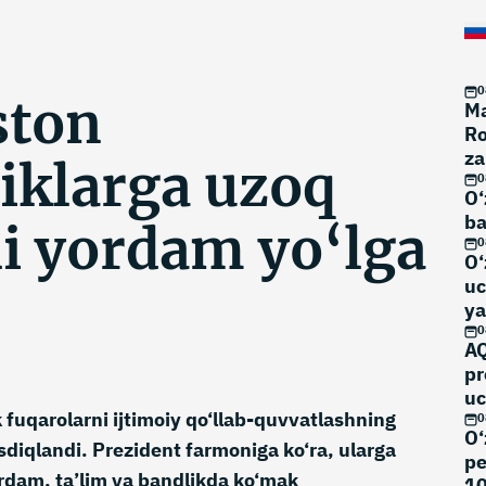
0
ston
Ma
Ro
za
liklarga uzoq
0
O‘
ba
i yordam yo‘lga
0
O‘
uc
ya
0
AQ
pr
uc
k fuqarolarni ijtimoiy qo‘llab-quvvatlashning
0
O‘
sdiqlandi. Prezident farmoniga ko‘ra, ularga
pe
ordam, ta’lim va bandlikda ko‘mak
10