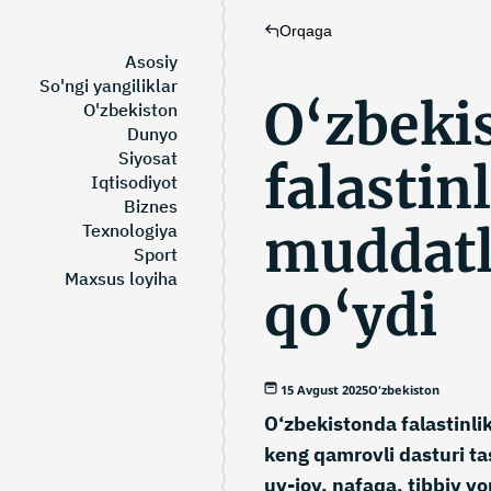
Orqaga
Asosiy
So'ngi yangiliklar
O‘zbeki
O'zbekiston
Dunyo
Siyosat
falastin
Iqtisodiyot
Biznes
muddatl
Texnologiya
Sport
Maxsus loyiha
qo‘ydi
15 Avgust 2025
O'zbekiston
O‘zbekistonda falastinli
keng qamrovli dasturi ta
uy-joy, nafaqa, tibbiy y