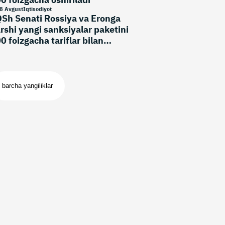
8 Avgust
Iqtisodiyot
Sh Senati Rossiya va Eronga
rshi yangi sanksiyalar paketini
0 foizgacha tariflar bilan
’qulladi
barcha yangiliklar