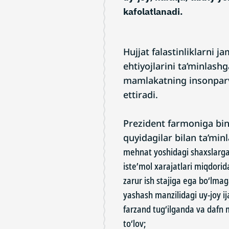
kafolatlanadi.
Hujjat falastinliklarni j
ehtiyojlarini ta’minlashg
mamlakatning insonparva
ettiradi.
Prezident farmoniga bin
quyidagilar bilan ta’min
mehnat yoshidagi shaxslarga
iste’mol xarajatlari miqdorid
zarur ish stajiga ega bo‘lma
yashash manzilidagi uy-joy ija
farzand tug‘ilganda va dafn
to‘lov;