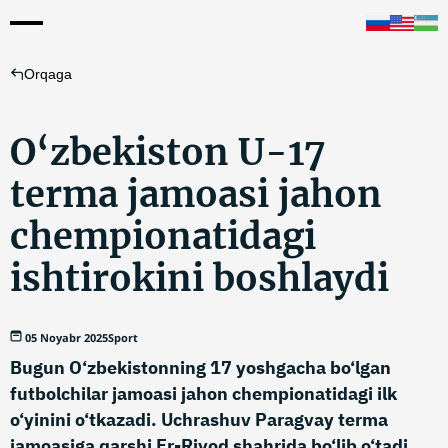
Orqaga
O‘zbekiston U-17
terma jamoasi jahon
chempionatidagi
ishtirokini boshlaydi
05 Noyabr 2025
Sport
Bugun O‘zbekistonning 17 yoshgacha bo‘lgan
futbolchilar jamoasi jahon chempionatidagi ilk
o‘yinini o‘tkazadi. Uchrashuv Paragvay terma
jamoasiga qarshi Er-Riyod shahrida bo‘lib o‘tadi.