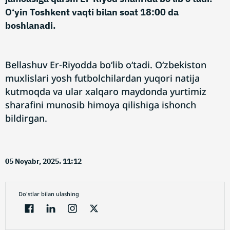
O‘yin Toshkent vaqti bilan soat 18:00 da
boshlanadi.
Bellashuv Er-Riyodda bo‘lib o‘tadi. O‘zbekiston
muxlislari yosh futbolchilardan yuqori natija
kutmoqda va ular xalqaro maydonda yurtimiz
sharafini munosib himoya qilishiga ishonch
bildirgan.
05 Noyabr, 2025. 11:12
Do'stlar bilan ulashing