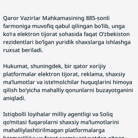
Qaror Vazirlar Mahkamasining 885-sonli
farmoniga muvofiq qabul qilingan bo‘lib, unga
ko‘ra elektron tijorat sohasida faqat O‘zbekiston
rezidentlari bo‘lgan yuridik shaxslarga ishlashga
ruxsat beriladi.
Hukumat, shuningdek, bir qator xorijiy
platformalar elektron tijorat, reklama, shaxsiy
ma’lumotlar va iste’molchilar huquqlarini himoya
qilish bo‘yicha mahalliy qonunlarni buzayotganini
aniqladi.
Istiqbolli loyihalar milliy agentligi va Soliq
qo‘mitasi fuqarolarni shaxsiy ma’lumotlarini
mahalliylashtirilmagan platformalarga