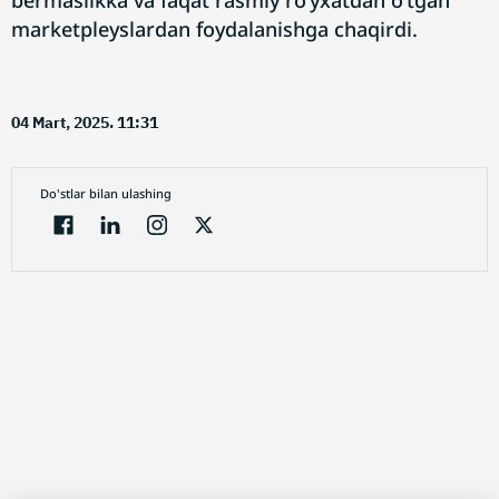
bermaslikka va faqat rasmiy ro‘yxatdan o‘tgan
marketpleyslardan foydalanishga chaqirdi.
04 Mart, 2025. 11:31
Do'stlar bilan ulashing