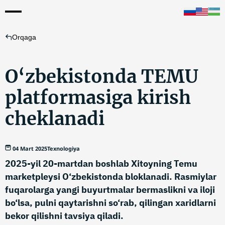
Orqaga
O‘zbekistonda TEMU
platformasiga kirish
cheklanadi
04 Mart 2025
Texnologiya
2025-yil 20-martdan boshlab Xitoyning Temu
marketpleysi O‘zbekistonda bloklanadi. Rasmiylar
fuqarolarga yangi buyurtmalar bermaslikni va iloji
bo‘lsa, pulni qaytarishni so‘rab, qilingan xaridlarni
bekor qilishni tavsiya qiladi.