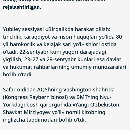
rejalashtirilgan.
Yubiley sessiyasi «Birgalikda harakat qilish:
tinchlik, taraqqiyot va inson huquqlari yo‘lida 80
yil hamkorlik va kelajak sari yo‘l» shiori ostida
o‘tadi. 22-sentyabr kuni yuqori darajadagi
yig‘ilish, 23–27 va 29-sentyabr kunlari esa davlat
va hukumat rahbarlarining umumiy munozaralari
bo‘lib o‘tadi.
Safar oldidan AQShning Vashington shahrida
(Kongress Raybern binosi) va BMTning Nyu-
Yorkdagi bosh qarorgohida «Yangi O‘zbekiston:
Shavkat Mirziyoyev yo‘li» nomli kitobning
inglizcha taqdimotlari bo‘lib o‘tdi.