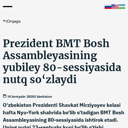
Orqaga
Prezident BMT Bosh
Assambleyasining
yubiley 80-sessiyasida
nutq so‘zlaydi
19 Sentyabr 2025
O'zbekiston
O‘zbekiston Prezidenti Shavkat Mirziyoyev kelasi
hafta Nyu-York shahrida bo‘lib o‘tadigan BMT Bosh
Assambleyasining 80-sessiyasida ishtirok etadi.
Uning nutqi 23-sentyabr kuni bo‘lib o‘tishi