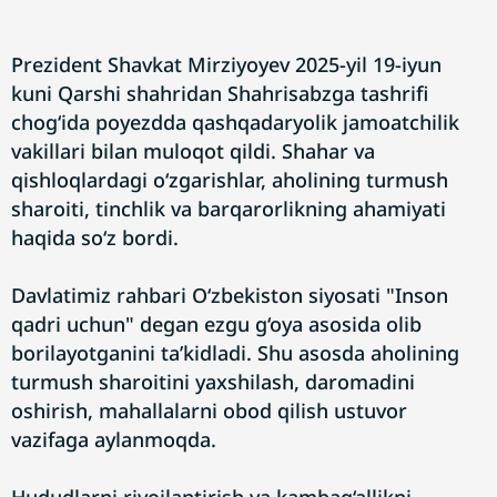
Prezident Shavkat Mirziyoyev 2025-yil 19-iyun
kuni Qarshi shahridan Shahrisabzga tashrifi
chog‘ida poyezdda qashqadaryolik jamoatchilik
vakillari bilan muloqot qildi. Shahar va
qishloqlardagi o‘zgarishlar, aholining turmush
sharoiti, tinchlik va barqarorlikning ahamiyati
haqida so‘z bordi.
Davlatimiz rahbari O‘zbekiston siyosati "Inson
qadri uchun" degan ezgu g‘oya asosida olib
borilayotganini ta’kidladi. Shu asosda aholining
turmush sharoitini yaxshilash, daromadini
oshirish, mahallalarni obod qilish ustuvor
vazifaga aylanmoqda.