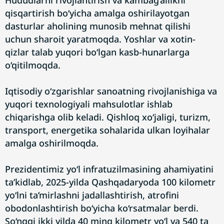
Hududlarni rivojlantirish va kambag‘allikni
qisqartirish bo‘yicha amalga oshirilayotgan
dasturlar aholining munosib mehnat qilishi
uchun sharoit yaratmoqda. Yoshlar va xotin-
qizlar talab yuqori bo‘lgan kasb-hunarlarga
o‘qitilmoqda.
Iqtisodiy o‘zgarishlar sanoatning rivojlanishiga va
yuqori texnologiyali mahsulotlar ishlab
chiqarishga olib keladi. Qishloq xo‘jaligi, turizm,
transport, energetika sohalarida ulkan loyihalar
amalga oshirilmoqda.
Prezidentimiz yo‘l infratuzilmasining ahamiyatini
ta’kidlab, 2025-yilda Qashqadaryoda 100 kilometr
yo‘lni ta’mirlashni jadallashtirish, atrofini
obodonlashtirish bo‘yicha ko‘rsatmalar berdi.
So‘nggi ikki yilda 40 ming kilometr yo‘l va 540 ta