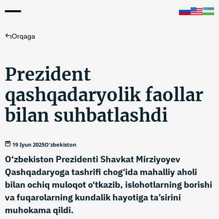
Orqaga
Prezident
qashqadaryolik faollar
bilan suhbatlashdi
19 Iyun 2025
O'zbekiston
O‘zbekiston Prezidenti Shavkat Mirziyoyev
Qashqadaryoga tashrifi chog‘ida mahalliy aholi
bilan ochiq muloqot o‘tkazib, islohotlarning borishi
va fuqarolarning kundalik hayotiga ta’sirini
muhokama qildi.