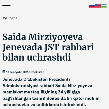
Orqaga
Saida Mirziyoyeva
Jenevada JST rahbari
bilan uchrashdi
18 Sentyabr 2025
O'zbekiston
Jenevada O‘zbekiston Prezidenti
Administratsiyasi rahbari Saida Mirziyoyeva
mamlakat mustaqilligining 34 yilligiga
bag‘ishlangan tashrif doirasida bir qator muhim
uchrashuvlar va tadbirlarda ishtirok etdi.