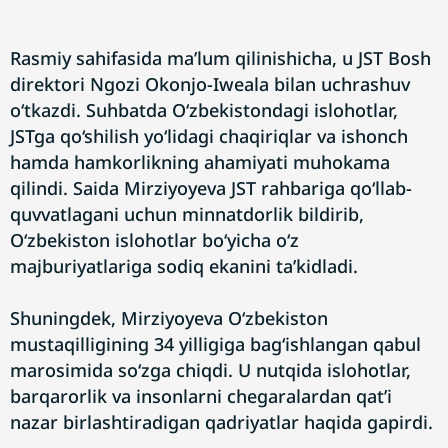
Rasmiy sahifasida ma’lum qilinishicha, u JST Bosh
direktori Ngozi Okonjo-Iweala bilan uchrashuv
o‘tkazdi. Suhbatda O‘zbekistondagi islohotlar,
JSTga qo‘shilish yo‘lidagi chaqiriqlar va ishonch
hamda hamkorlikning ahamiyati muhokama
qilindi. Saida Mirziyoyeva JST rahbariga qo‘llab-
quvvatlagani uchun minnatdorlik bildirib,
O‘zbekiston islohotlar bo‘yicha o‘z
majburiyatlariga sodiq ekanini ta’kidladi.
Shuningdek, Mirziyoyeva O‘zbekiston
mustaqilligining 34 yilligiga bag‘ishlangan qabul
marosimida so‘zga chiqdi. U nutqida islohotlar,
barqarorlik va insonlarni chegaralardan qat’i
nazar birlashtiradigan qadriyatlar haqida gapirdi.