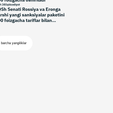
9
:
38
Iqtisodiyot
Sh Senati Rossiya va Eronga
rshi yangi sanksiyalar paketini
0 foizgacha tariflar bilan
’qulladi
barcha yangiliklar