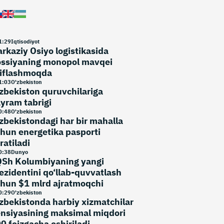
1
:
29
Iqtisodiyot
rkaziy Osiyo logistikasida
ssiyaning monopol mavqei
iflashmoqda
1
:
03
O'zbekiston
zbekiston quruvchilariga
yram tabrigi
0
:
48
O'zbekiston
zbekistondagi har bir mahalla
hun energetika pasporti
ratiladi
0
:
38
Dunyo
Sh Kolumbiyaning yangi
ezidentini qo‘llab-quvvatlash
hun $1 mlrd ajratmoqchi
0
:
29
O'zbekiston
zbekistonda harbiy xizmatchilar
nsiyasining maksimal miqdori
0 foizgacha oshiriladi