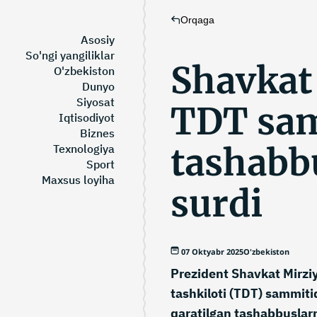
Orqaga
Asosiy
So'ngi yangiliklar
Shavkat
O'zbekiston
Dunyo
Siyosat
TDT sam
Iqtisodiyot
Biznes
tashabbu
Texnologiya
Sport
Maxsus loyiha
surdi
07 Oktyabr 2025
O'zbekiston
Prezident Shavkat Mirziy
tashkiloti (TDT) sammit
qaratilgan tashabbuslarni