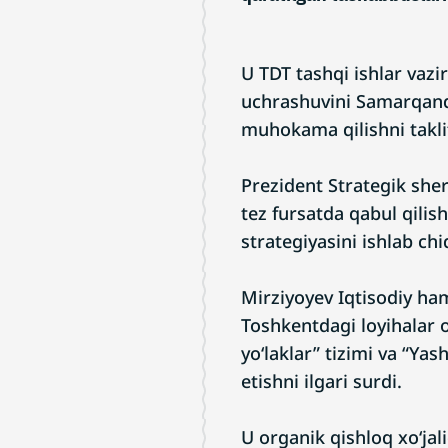
U TDT tashqi ishlar vazi
uchrashuvini Samarqandd
muhokama qilishni taklif
Prezident Strategik sher
tez fursatda qabul qilis
strategiyasini ishlab chiq
Mirziyoyev Iqtisodiy ha
Toshkentdagi loyihalar o
yo‘laklar” tizimi va “Ya
etishni ilgari surdi.
U organik qishloq xo‘jali