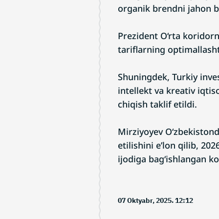
organik brendni jahon bo
Prezident O‘rta koridorni
tariflarning optimallashti
Shuningdek, Turkiy invest
intellekt va kreativ iqtis
chiqish taklif etildi.
Mirziyoyev O‘zbekistonda
etilishini e’lon qilib, 2
ijodiga bag‘ishlangan kon
07 Oktyabr, 2025. 12:12