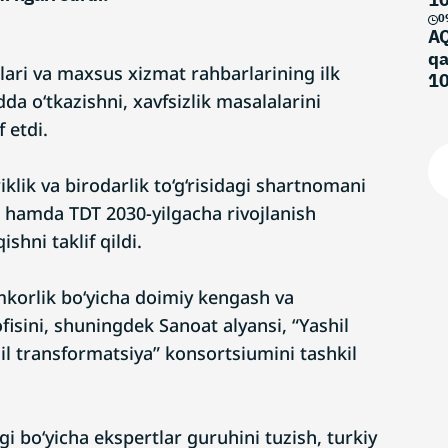
0
AQ
qa
rlari va maxsus xizmat rahbarlarining ilk
10
a o‘tkazishni, xavfsizlik masalalarini
ma
 etdi.
iklik va birodarlik to‘g‘risidagi shartnomani
h hamda TDT 2030-yilgacha rivojlanish
ishni taklif qildi.
mkorlik bo‘yicha doimiy kengash va
fisini, shuningdek Sanoat alyansi, “Yashil
shil transformatsiya” konsortsiumini tashkil
gi bo‘yicha ekspertlar guruhini tuzish, turkiy