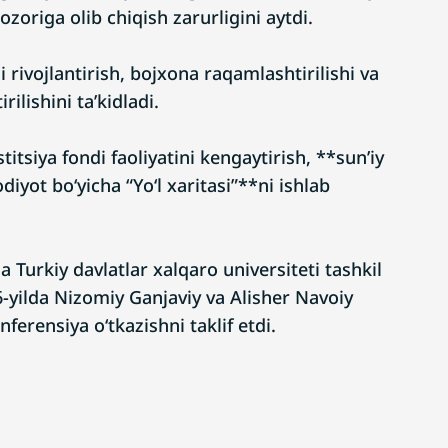
zoriga olib chiqish zarurligini aytdi.
 rivojlantirish, bojxona raqamlashtirilishi va
rilishini ta’kidladi.
itsiya fondi faoliyatini kengaytirish, **sun’iy
odiyot bo‘yicha “Yo‘l xaritasi”**ni ishlab
 Turkiy davlatlar xalqaro universiteti tashkil
026-yilda Nizomiy Ganjaviy va Alisher Navoiy
ferensiya o‘tkazishni taklif etdi.