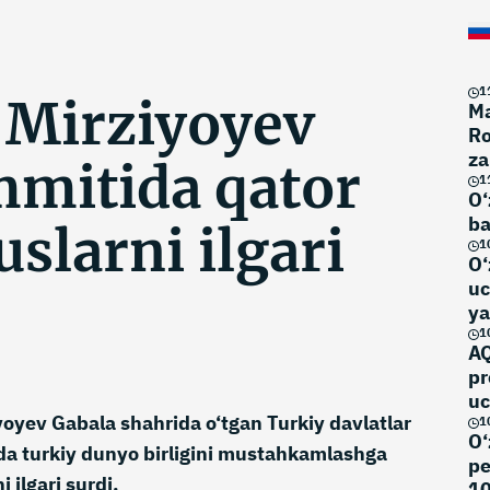
1
 Mirziyoyev
Ma
Ro
za
mitida qator
1
O‘
ba
slarni ilgari
1
O‘
uc
ya
1
AQ
pr
uc
oyev Gabala shahrida o‘tgan Turkiy davlatlar
1
O‘
ida turkiy dunyo birligini mustahkamlashga
pe
 ilgari surdi.
10