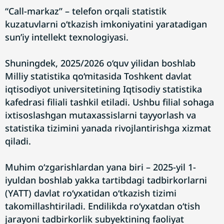
“Call-markaz” – telefon orqali statistik
kuzatuvlarni o‘tkazish imkoniyatini yaratadigan
sun’iy intellekt texnologiyasi.
Shuningdek, 2025/2026 o‘quv yilidan boshlab
Milliy statistika qo‘mitasida Toshkent davlat
iqtisodiyot universitetining Iqtisodiy statistika
kafedrasi filiali tashkil etiladi. Ushbu filial sohaga
ixtisoslashgan mutaxassislarni tayyorlash va
statistika tizimini yanada rivojlantirishga xizmat
qiladi.
Muhim o‘zgarishlardan yana biri – 2025-yil 1-
iyuldan boshlab yakka tartibdagi tadbirkorlarni
(YATT) davlat ro‘yxatidan o‘tkazish tizimi
takomillashtiriladi. Endilikda ro‘yxatdan o‘tish
jarayoni tadbirkorlik subyektining faoliyat