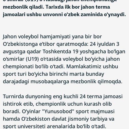
mezbonlik qiladi. Tarixda ilk bor jahon terma
jamoalari ushbu unvonni o‘zbek zaminida o‘ynaydi.
Jahon voleybol hamjamiyati yana bir bor
O‘zbekistonga e’tibor qaratmoqda: 24 iyuldan 3
avgustga qadar Toshkentda 19 yoshgacha bo‘lgan
o‘smirlar (U19) o‘rtasida voleybol bo‘yicha jahon
chempionati bo‘lib o‘tadi. Mamlakatimiz ushbu
sport turi bo‘yicha birinchi marta bunday
darajadagi musobaqalarga mezbonlik qilmoqda.
Turnirda dunyoning eng kuchli 24 terma jamoasi
ishtirok etib, chempionlik uchun kurash olib
boradi. O‘yinlar "Yunusobod" sport majmuasi
hamda O‘zbekiston davlat jismoniy tarbiya va
sport universiteti arenalarida bo‘lib o‘tadi.